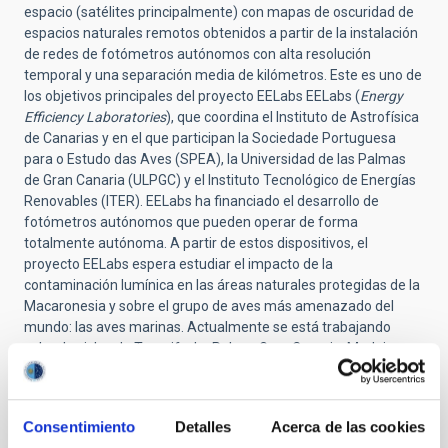
espacio (satélites principalmente) con mapas de oscuridad de
espacios naturales remotos obtenidos a partir de la instalación
de redes de fotómetros autónomos con alta resolución
temporal y una separación media de kilómetros. Este es uno de
los objetivos principales del proyecto EELabs EELabs (
Energy
Efficiency Laboratories
), que coordina el Instituto de Astrofísica
de Canarias y en el que participan la Sociedade Portuguesa
para o Estudo das Aves (SPEA), la Universidad de las Palmas
de Gran Canaria (ULPGC) y el Instituto Tecnológico de Energías
Renovables (ITER). EELabs ha financiado el desarrollo de
fotómetros autónomos que pueden operar de forma
totalmente autónoma. A partir de estos dispositivos, el
proyecto EELabs espera estudiar el impacto de la
contaminación lumínica en las áreas naturales protegidas de la
Macaronesia y sobre el grupo de aves más amenazado del
mundo: las aves marinas. Actualmente se está trabajando
sobre las islas de Tenerife, La Palma, Gran Canaria, Madeira y
Corvo (Azores). Aunque se prevé ampliar las zonas de estudio
a Lanzarote, La Gomera, Fuerteventura, El Hierro, Ilhas Desertas
(Madeira) o Graciosa (Azores).
Consentimiento
Detalles
Acerca de las cookies
EELabs (eelabs.eu) es un proyecto financiado por el Programa