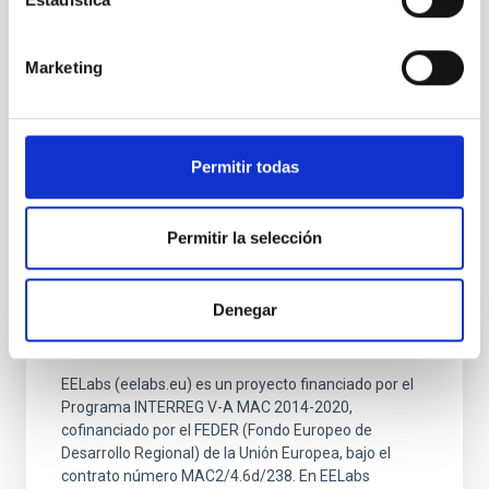
Enlaces de interés:
EELabs:
www.eelabs.eu
Marketing
Nota prensa IAC
EELabs
Imágenes Luz Zodiacal y Gegenchein
https://flic.kr/s/aHsk85BTvC
Imágenes Airglow
https://flic.kr/s/aHsmVyhrw8
Permitir todas
Permitir la selección
Proyectos relacionados
Denegar
EELabs
EELabs (eelabs.eu) es un proyecto financiado por el
Programa INTERREG V-A MAC 2014-2020,
cofinanciado por el FEDER (Fondo Europeo de
Desarrollo Regional) de la Unión Europea, bajo el
contrato número MAC2/4.6d/238. En EELabs