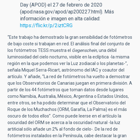
Day (APOD) el 27 de febrero de 2020
(apod.nasa.gov/apod/ap200227.html). Más
información e imagen en alta calidad:
https://flic.kr/p/2iztCRG
“Este trabajo ha demostrado la gran sensibilidad de fotómetros
de bajo coste si trabajan en red. El análisis final del conjunto de
los fotómetros TESS muestra el
Gegenschein
, una débil
luminosidad del cielo nocturno, visible en la eclíptica -la misma
región en la que podemos ver la Luz zodiacal o los planetas-”,
señala Miquel Serra-Ricart, astrónomo del IAC y coautor del
artículo. Y añade, “La red de fotómetros ha vuelto a demostrar
que los Observatorios de Canarias juegan en primera división. A
partir de los 44 fotómetros que toman datos desde lugares
como Namibia, Australia, México, Argentina o Estados Unidos,
entre otros, se ha podido determinar que el Observatorio del
Roque de los Muchachos (ORM, Garafía, La Palma) es el más
oscuro de todos ellos”. Como puede leerse en el artículo la
oscuridad del ORM se acerca a la oscuridad natural -la luz
artiﬁcial sólo añade un 2% al fondo de cielo-. De la red de
fotómetros instalados en la Península, cabe destacar la gran