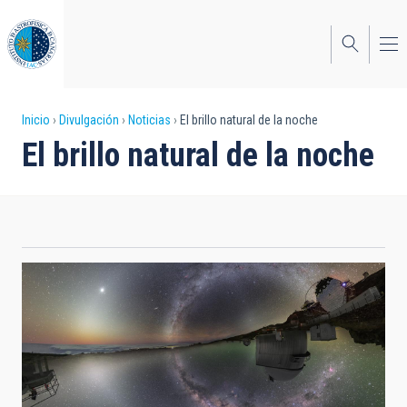
Pasar
al
contenido
principal
Sobrescribir
Inicio
Divulgación
Noticias
El brillo natural de la noche
El brillo natural de la noche
enlaces
de
ayuda
a
la
navegación