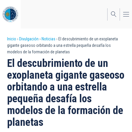
Pasar
al
contenido
principal
Sobrescribir
Inicio
Divulgación
Noticias
El descubrimiento de un exoplaneta
gigante gaseoso orbitando a una estrella pequeña desafía los
enlaces
modelos de la formación de planetas
de
El descubrimiento de un
ayuda
exoplaneta gigante gaseoso
a
orbitando a una estrella
la
pequeña desafía los
navegación
modelos de la formación de
planetas