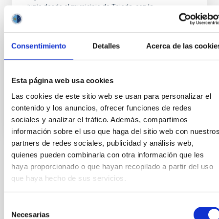
junio desde el municipio de Tejeda, con la
colaboración del Ayuntamiento de este municipio y
del Instituto de Patrimonio Mundial y Reserva de la
Biosfera de Gran Canaria. “El solsticio de verano es
Consentimiento
Detalles
Acerca de las cookie
una de las fechas claves en la Astronomía de las
poblaciones aborígenes de la isla de Gran Canaria.
Esto lo sabemos gracias a las crónicas”
Esta página web usa cookies
Fecha de publicación
17/06/2021 - 12:05
Las cookies de este sitio web se usan para personalizar el
contenido y los anuncios, ofrecer funciones de redes
sociales y analizar el tráfico. Además, compartimos
información sobre el uso que haga del sitio web con nuestro
partners de redes sociales, publicidad y análisis web,
quienes pueden combinarla con otra información que les
TIPO DE NOTICIA
haya proporcionado o que hayan recopilado a partir del uso
NOTA DE PRENSA
que haya hecho de sus servicios.
ÁMBITO
DIVULGACIÓN
Selección
Necesarias
de