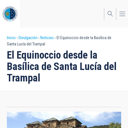
Pasar
al
contenido
principal
Sobrescribir
Inicio
Divulgación
Noticias
El Equinoccio desde la Basílica de
Santa Lucía del Trampal
enlaces
El Equinoccio desde la
de
Basílica de Santa Lucía del
ayuda
Trampal
a
la
navegación