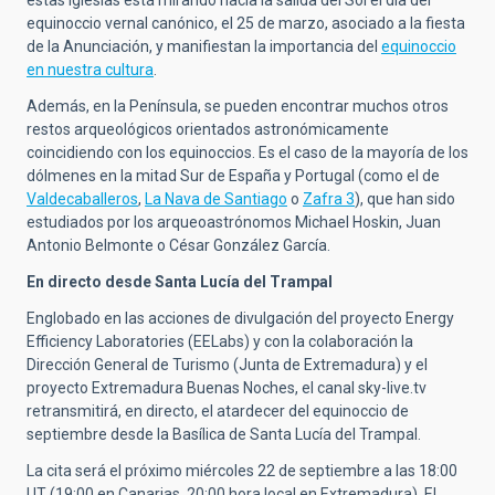
estas iglesias está mirando hacia la salida del Sol el día del
equinoccio vernal canónico, el 25 de marzo, asociado a la fiesta
de la Anunciación, y manifiestan la importancia del
equinoccio
en nuestra cultura
.
Además, en la Península, se pueden encontrar muchos otros
restos arqueológicos orientados astronómicamente
coincidiendo con los equinoccios. Es el caso de la mayoría de los
dólmenes en la mitad Sur de España y Portugal (como el de
Valdecaballeros
,
La Nava de Santiago
o
Zafra 3
), que han sido
estudiados por los arqueoastrónomos Michael Hoskin, Juan
Antonio Belmonte o César González García.
En directo desde Santa Lucía del Trampal
Englobado en las acciones de divulgación del proyecto Energy
Efficiency Laboratories (EELabs) y con la colaboración la
Dirección General de Turismo (Junta de Extremadura) y el
proyecto Extremadura Buenas Noches, el canal sky-live.tv
retransmitirá, en directo, el atardecer del equinoccio de
septiembre desde la Basílica de Santa Lucía del Trampal.
La cita será el próximo miércoles 22 de septiembre a las 18:00
UT (19:00 en Canarias, 20:00 hora local en Extremadura). El