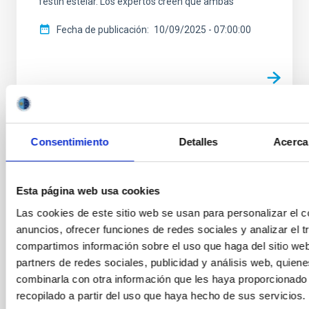
festín estelar. Los expertos creen que ambas
Fecha de publicación
10/09/2025 - 07:00:00
NOTA DE PRENSA
Consentimiento
Detalles
Acerca
Una investigación del IAC revela
estructuras ocultas y un pasado turbulento
Esta página web usa cookies
en una de las galaxias espirales más
grandes del Universo
Las cookies de este sitio web se usan para personalizar el c
anuncios, ofrecer funciones de redes sociales y analizar el t
Un equipo de investigación del Instituto de Astrofísica
compartimos información sobre el uso que haga del sitio we
de Canarias (IAC), utilizando el telescopio robótico de
partners de redes sociales, publicidad y análisis web, quien
dos metros Two-meter Twin Telescope (TTT),
combinarla con otra información que les haya proporcionado
ubicado en el Observatorio del Teide, ha obtenido las
recopilado a partir del uso que haya hecho de sus servicios.
imágenes en luz visible más profundas jamás