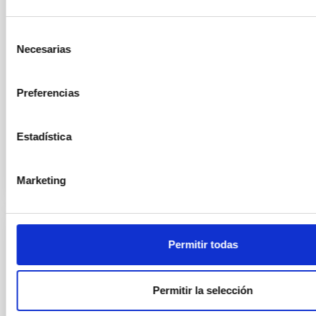
tomadas de Malin 2, una de las galaxias espirales
más grandes y tenues del Universo. Estas
observaciones ultraprofundas han revelado
Selección
estructuras nunca antes vistas, entre ellas varias
Necesarias
de
emisiones estelares difusas y una llamativa
consentimiento
estructura alargada en forma de espiral, que apunta
a interacciones pasadas con otras galaxias. El equipo
Preferencias
también ha
Fecha de publicación
14/10/2025 - 13:48:47
Estadística
Marketing
RESULTADO DE INVESTIGACIÓN
Permitir todas
Descubrimiento de un candidato a un
mundo acuático caliente en tránsito
Permitir la selección
orbitando Ross 176 con TESS y