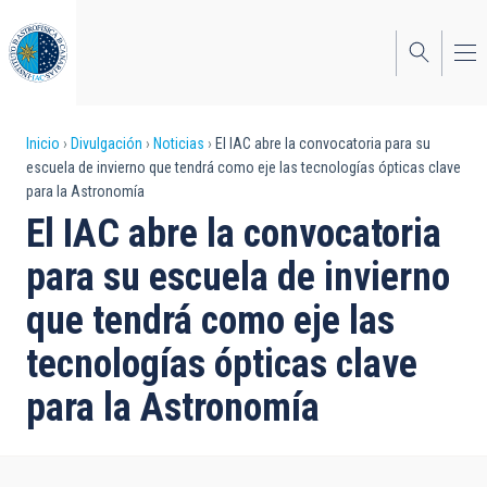
Pasar
al
contenido
principal
Sobrescribir
Inicio
Divulgación
Noticias
El IAC abre la convocatoria para su
escuela de invierno que tendrá como eje las tecnologías ópticas clave
enlaces
para la Astronomía
de
El IAC abre la convocatoria
ayuda
para su escuela de invierno
a
que tendrá como eje las
la
tecnologías ópticas clave
navegación
para la Astronomía