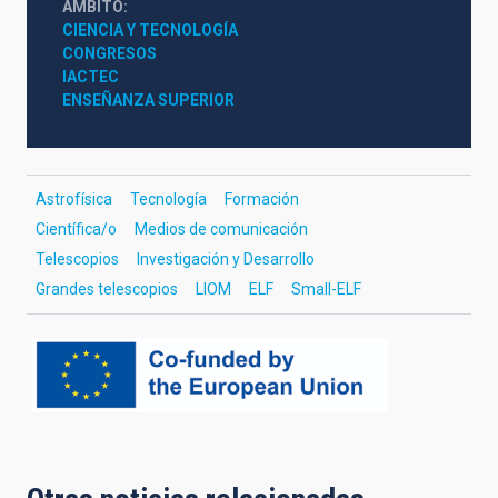
ÁMBITO
CIENCIA Y TECNOLOGÍA
CONGRESOS
IACTEC
ENSEÑANZA SUPERIOR
Astrofísica
Tecnología
Formación
Científica/o
Medios de comunicación
Telescopios
Investigación y Desarrollo
Grandes telescopios
LIOM
ELF
Small-ELF