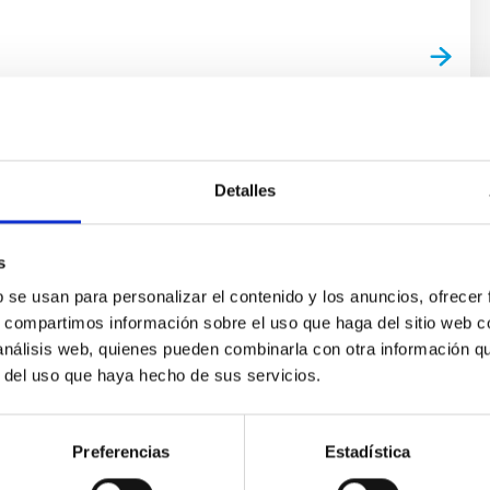
Detalles
ograma Soñando Estrellas profundiza en cómo 
s
ón de este viernes 9 de enero
b se usan para personalizar el contenido y los anuncios, ofrecer
s, compartimos información sobre el uso que haga del sitio web 
tuto de Astrofísica de Canarias (IAC) emite este viernes, 9 de en
 análisis web, quienes pueden combinarla con otra información q
o Estrellas’ en La Radio Canaria. Este programa semanal de 30 m
r del uso que haya hecho de sus servicios.
 la labor de los más de 400 profesionales del centro y rendir ho
 programa de esta semana contará con una entrevista a Jonay Gon
gación del IAC, quien explicará los métodos actuales para locali
Preferencias
Estadística
a de publicación
09/01/2026 - 11:57:21