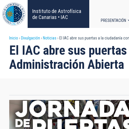
Pasar
al
Instituto de Astrofísica
contenido
de Canarias • IAC
PRESENTACIÓN
principal
Navega
Sobrescribir
Inicio
Divulgación
Noticias
El IAC abre sus puertas a la ciudadanía co
principa
El IAC abre sus puertas
enlaces
Administración Abierta
de
ayuda
a
la
navegación