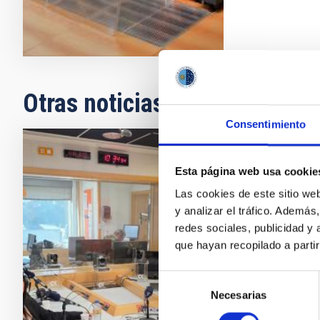
Otras noticias relacionadas
Consentimiento
El pr
Esta página web usa cookie
emisi
Las cookies de este sitio we
y analizar el tráfico. Ademá
El Insti
redes sociales, publicidad y
‘Soñand
que hayan recopilado a parti
divulgar
IAC. El
Selección
Investi
Necesarias
de
consentimiento
Fech