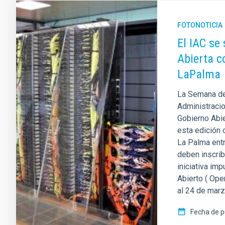
FOTONOTICIA
El IAC se
Abierta c
LaPalma
La Semana de 
Administracio
Gobierno Abier
esta edición 
La Palma entr
deben inscrib
iniciativa imp
Abierto ( Ope
al 24 de marz
Fecha de p