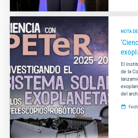
NOTA D
‘Cien
exopl
El Insti
de la C
lanzami
exoplane
del arch
Fech