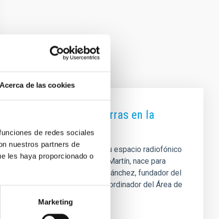
Acerca de las cookies
se descubren otras Tierras en la
 funciones de redes sociales
con nuestros partners de
ero de 2026, a las 22:30 horas, su espacio radiofónico
ue les haya proporcionado o
inutos, conducido por Verónica Martín, nace para
menaje a la visión de Francisco Sánchez, fundador del
zález, investigador del IAC y coordinador del Área de
zar planetas rocosos en zonas
Marketing