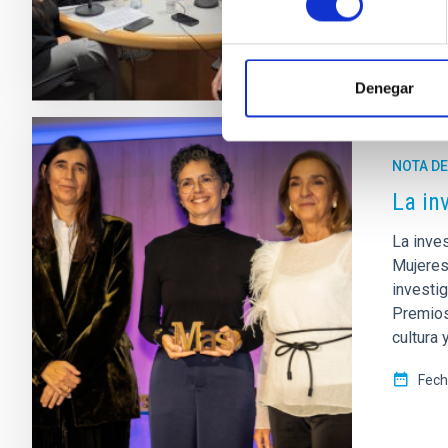
Denegar
NOTA D
La in
La inves
Mujeres
investi
Premios 
cultura
Fech