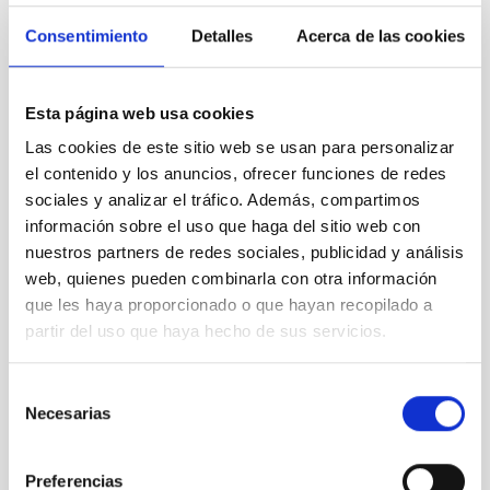
fibra multimodo. Estas iniciativas reflejan la creciente
integración entre investigación científica e innovación
Consentimiento
Detalles
Acerca de las cookies
tecnológica.
Fuera de estas áreas de investigación y desarrollo tecnológico,
se ha realizado una presentación sobre el
Comité Científico
Esta página web usa cookies
Internacional
(CCI), organismo de toma de decisiones de las
Las cookies de este sitio web se usan para personalizar
instituciones que forman parte de los Observatorios de
el contenido y los anuncios, ofrecer funciones de redes
Canarias, y se ha destacado la participación del IAC en grandes
sociales y analizar el tráfico. Además, compartimos
colaboraciones internacionales
, como el
Legacy Survey of
información sobre el uso que haga del sitio web con
Space and Time
(LSST) del Observatorio Vera Rubin. También
se ha ofrecido una visión institucional del papel de la
biblioteca
nuestros partners de redes sociales, publicidad y análisis
científica del centro. El acto ha finalizado con la entrega de
web, quienes pueden combinarla con otra información
premios a las presentaciones científicas más destacadas.
que les haya proporcionado o que hayan recopilado a
partir del uso que haya hecho de sus servicios.
Selección
Necesarias
de
consentimiento
Preferencias