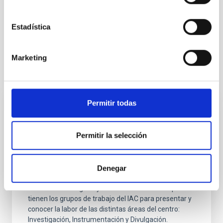
Estadística
Celebración del "Día de Nuestra Ciencia 2025" en el
edificio IACTEC
Marketing
Noticias relacionadas
Permitir todas
El Instituto de Astrofísica de Canarias
celebra su XV edición del Día de Nuestra
Permitir la selección
Ciencia
El Instituto de Astrofísica de Canarias celebra este
viernes, 7 de junio, la XV edición del Día de Nuestra
Denegar
Ciencia. El evento interno tiene lugar en la sede del
IACTEC en La Laguna y es el momento anual que
tienen los grupos de trabajo del IAC para presentar y
conocer la labor de las distintas áreas del centro:
Investigación, Instrumentación y Divulgación.