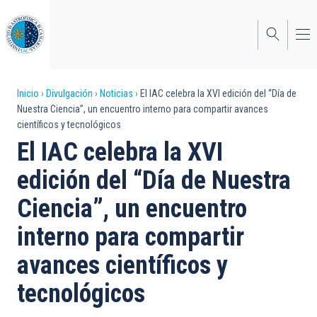
Pasar
al
contenido
principal
Sobrescribir
Inicio
Divulgación
Noticias
El IAC celebra la XVI edición del “Día de
Nuestra Ciencia”, un encuentro interno para compartir avances
enlaces
científicos y tecnológicos
de
El IAC celebra la XVI
ayuda
edición del “Día de Nuestra
a
Ciencia”, un encuentro
la
interno para compartir
navegación
avances científicos y
tecnológicos