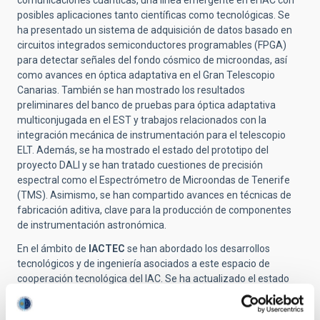
comunicaciones cuánticas, una línea emergente en el IAC con
posibles aplicaciones tanto científicas como tecnológicas. Se
ha presentado un sistema de adquisición de datos basado en
circuitos integrados semiconductores programables (FPGA)
para detectar señales del fondo cósmico de microondas, así
como avances en óptica adaptativa en el Gran Telescopio
Canarias. También se han mostrado los resultados
preliminares del banco de pruebas para óptica adaptativa
multiconjugada en el EST y trabajos relacionados con la
integración mecánica de instrumentación para el telescopio
ELT. Además, se ha mostrado el estado del prototipo del
proyecto DALI y se han tratado cuestiones de precisión
espectral como el Espectrómetro de Microondas de Tenerife
(TMS). Asimismo, se han compartido avances en técnicas de
fabricación aditiva, clave para la producción de componentes
de instrumentación astronómica.
En el ámbito de
IACTEC
se han abordado los desarrollos
tecnológicos y de ingeniería asociados a este espacio de
cooperación tecnológica del IAC. Se ha actualizado el estado
del proyecto del Telescopio Solar Europeo (EST) y se ha
presentado un innovador sensor de frente de onda basado en