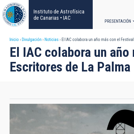
Pasar
al
Instituto de Astrofísica
contenido
de Canarias • IAC
PRESENTACIÓN
principal
Navega
Sobrescribir
Inicio
Divulgación
Noticias
El IAC colabora un año más con el Festiva
principa
El IAC colabora un año
enlaces
Escritores de La Palma
de
ayuda
a
la
navegación