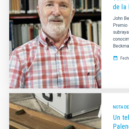
de la
John Be
Premio a
subraya 
conocimi
Beckman
Fech
NOTA D
Un te
Palen