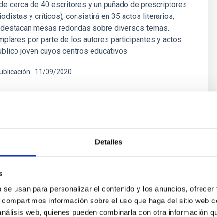
 de cerca de 40 escritores y un puñado de prescriptores
iodistas y críticos), consistirá en 35 actos literarios,
e destacan mesas redondas sobre diversos temas,
mplares por parte de los autores participantes y actos
público joven cuyos centros educativos
ublicación
11/09/2020
Detalles
NSA
labora con el primer Festival
s
ericano de Escritores en La Palma
b se usan para personalizar el contenido y los anuncios, ofrecer
s, compartimos información sobre el uso que haga del sitio web 
 que se celebrará entre el 18 y el 22 de septiembre, en
 análisis web, quienes pueden combinarla con otra información q
palmero de Los Llanos de Aridane, reunirá a unas