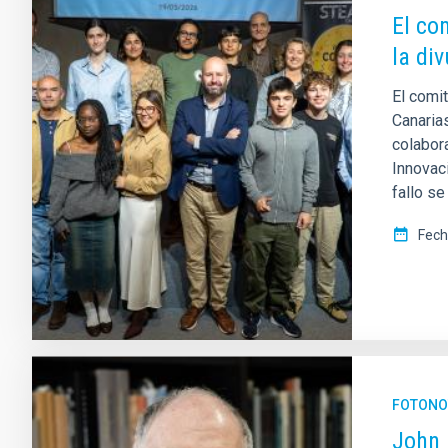
El co
la div
El comit
Canaria
colabor
Innovac
fallo se
Fech
FOTONO
John 