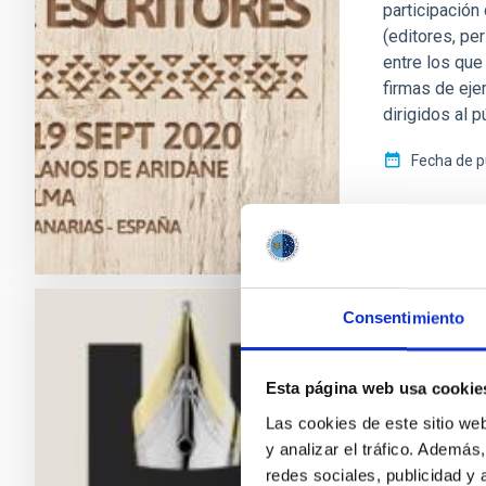
participación
(editores, per
entre los qu
firmas de eje
dirigidos al 
Fecha de p
Consentimiento
NOTA DE PRE
EL IAC co
Esta página web usa cookie
Hispanoam
Las cookies de este sitio we
y analizar el tráfico. Ademá
El encuentro,
redes sociales, publicidad y
el municipio 