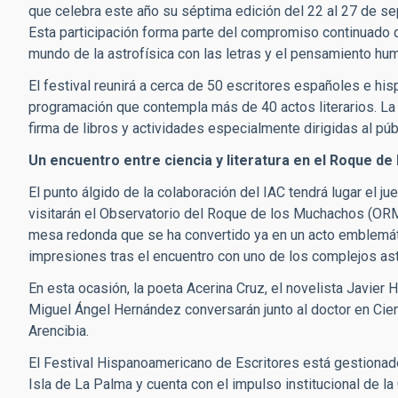
que celebra este año su séptima edición del 22 al 27 de se
Esta participación forma parte del compromiso continuado del
mundo de la astrofísica con las letras y el pensamiento hum
El festival reunirá a cerca de 50 escritores españoles e hi
programación que contempla más de 40 actos literarios. L
firma de libros y actividades especialmente dirigidas al púb
Un encuentro entre ciencia y literatura en el Roque d
El punto álgido de la colaboración del IAC tendrá lugar el 
visitarán el Observatorio del Roque de los Muchachos (ORM
mesa redonda que se ha convertido ya en un acto emblemáti
impresiones tras el encuentro con uno de los complejos as
En esta ocasión, la poeta Acerina Cruz, el novelista Javier 
Miguel Ángel Hernández conversarán junto al doctor en Cie
Arencibia.
El Festival Hispanoamericano de Escritores está gestionado
Isla de La Palma y cuenta con el impulso institucional de l