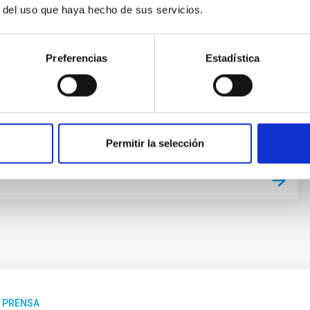
r del uso que haya hecho de sus servicios.
des figuras de la literatura hispana procedentes de
del Atlántico. Entre los actos previstos, el Instituto de
e Canarias (IAC) participará en una mesa redonda que
Preferencias
Estadística
aje a la figura de Stephen Hawking y organizará para
 una visita especial al Observatorio del Roque de los
ublicación
12/09/2018
Permitir la selección
E PRENSA