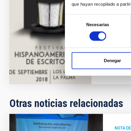
que hayan recopilado a parti
cuarenta gran
ambas orillas 
Selección
Astrofísica d
Necesarias
de
rendirá homen
consentimiento
los invitados
Muchachos.
Fecha de p
Denegar
Otras noticias relacionadas
NOTA D