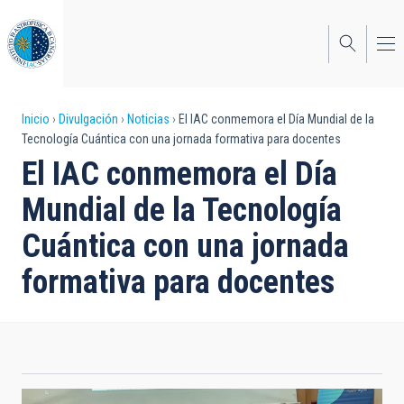
Pasar
al
contenido
principal
Sobrescribir
Inicio
Divulgación
Noticias
El IAC conmemora el Día Mundial de la
Tecnología Cuántica con una jornada formativa para docentes
enlaces
El IAC conmemora el Día
de
Mundial de la Tecnología
ayuda
Cuántica con una jornada
a
formativa para docentes
la
navegación