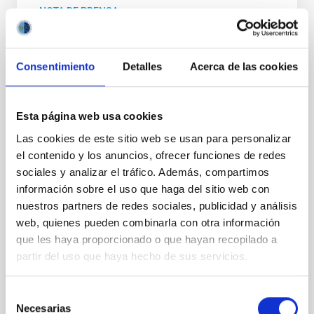
NOTA DE PRENSA
El IAC y Wikimedia España impulsan una
editatona para visibilizar a las mujeres en
Consentimiento
Detalles
Acerca de las cookies
la Astronomía en Wikipedia
El Instituto de Astrofísica de Canarias (IAC) y
Wikimedia España organizan, con motivo del Día
Esta página web usa cookies
Internacional de las Mujeres y las Niñas en la Ciencia,
Las cookies de este sitio web se usan para personalizar
un taller de edición en Wikipedia y una editatona de
el contenido y los anuncios, ofrecer funciones de redes
biografías de astrónomas y astrofísicas, una
iniciativa que busca visibilizar el talento de las
sociales y analizar el tráfico. Además, compartimos
mujeres en el ámbito de la Astronomía y la
información sobre el uso que haga del sitio web con
Astrofísica y contribuir a reducir las brechas de
nuestros partners de redes sociales, publicidad y análisis
contenido existentes en la enciclopedia libre. La
web, quienes pueden combinarla con otra información
propuesta se articula en dos jornadas
que les haya proporcionado o que hayan recopilado a
complementarias , pensadas para facilitar la
partir del uso que haya hecho de sus servicios.
participación de cualquier persona,
independientemente de su nivel de
Selección
Fecha de publicación
30/01/2026 - 10:02:10
Necesarias
de