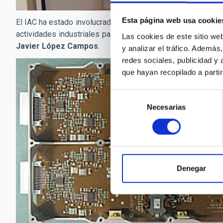
Esta página web usa cookie
El IAC ha estado involucrado, desde el inicio del desarrollo
actividades industriales para su producción con un equipo
Las cookies de este sitio we
Javier López Campos
.
y analizar el tráfico. Ademá
redes sociales, publicidad y
que hayan recopilado a parti
Selección
Necesarias
de
consentimiento
Denegar