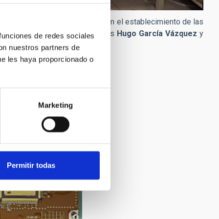
s, la consolidación del diseño y en el establecimiento de las
ción destacada de los ingenieros
Hugo García Vázquez
y
 funciones de redes sociales
con nuestros partners de
ue les haya proporcionado o
Marketing
Permitir todas