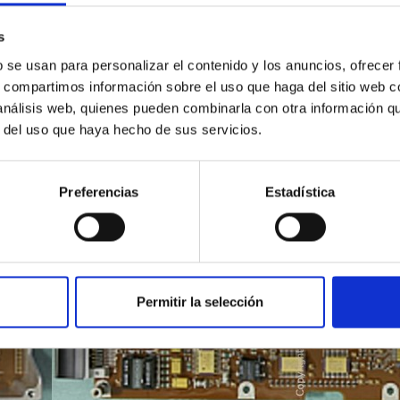
s
 instrumental, en la definición de las prestaciones de los equipo
 técnico liderado por
José Javier Díaz García
y con la aporta
b se usan para personalizar el contenido y los anuncios, ofrecer
s, compartimos información sobre el uso que haga del sitio web 
 análisis web, quienes pueden combinarla con otra información q
r del uso que haya hecho de sus servicios.
Preferencias
Estadística
Permitir la selección