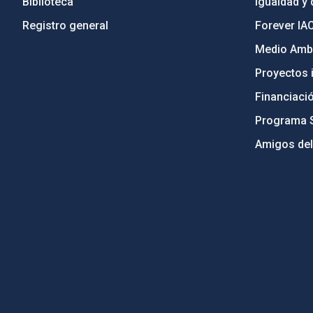
Biblioteca
Igualdad y 
Registro general
Forever IA
Medio Ambi
Proyectos i
Financiaci
Programa 
Amigos del
PostFooter > Newsletter link