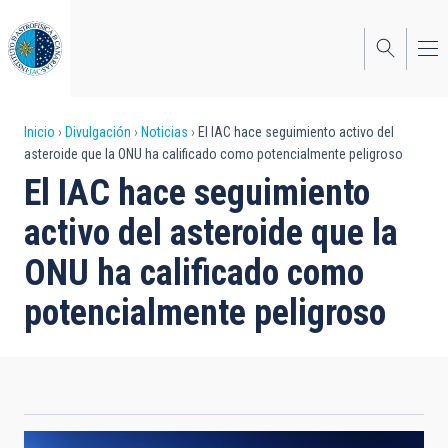
Pasar
al
contenido
principal
Sobrescribir
Inicio
Divulgación
Noticias
El IAC hace seguimiento activo del
asteroide que la ONU ha calificado como potencialmente peligroso
enlaces
El IAC hace seguimiento
de
activo del asteroide que la
ayuda
ONU ha calificado como
a
potencialmente peligroso
la
navegación