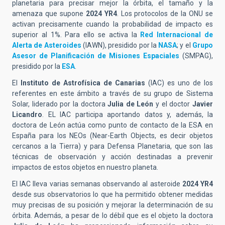
planetaria para precisar mejor la órbita, el tamaño y la
amenaza que supone
2024 YR4
. Los protocolos de la ONU se
activan precisamente cuando la probabilidad de impacto es
superior al 1%. Para ello se activa la
Red Internacional de
Alerta de Asteroides
(IAWN), presidido por la
NASA
; y el
Grupo
Asesor de Planificación de Misiones Espaciales
(SMPAG),
presidido por la
ESA
.
El
Instituto de Astrofísica de Canarias
(IAC) es uno de los
referentes en este ámbito a través de su grupo de Sistema
Solar, liderado por la doctora
Julia de León
y el doctor
Javier
Licandro
. EL IAC participa aportando datos y, además, la
doctora de León actúa como punto de contacto de la ESA en
España para los NEOs (Near-Earth Objects, es decir objetos
cercanos a la Tierra) y para Defensa Planetaria, que son las
técnicas de observación y acción destinadas a prevenir
impactos de estos objetos en nuestro planeta.
EI IAC lleva varias semanas observando al asteroide
2024 YR4
desde sus observatorios lo que ha permitido obtener medidas
muy precisas de su posición y mejorar la determinación de su
órbita. Además, a pesar de lo débil que es el objeto la doctora