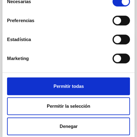
Necesarias
de
consentimiento
Preferencias
Estadística
NOTA DE PRENSA
'Astronomy on Tap' llega a España: primera
Marketing
edición en Canarias
El Instituto de Astrofísica de Canarias (IAC) anuncia
la llegada de Astronomy on Tap a España, con su
primera edición en Tenerife. Esta iniciativa de
Permitir todas
divulgación, creada en Estados Unidos y que desde
entonces se ha expandido por todo el mundo,
aterriza ahora en las Islas Canarias bajo el nombre "
Permitir la selección
Astronomy on Tap – Islas Canarias” y el
sobrenombre local “AstroTragos", y se realiza en el
marco de los proyectos EDUCADO y ExGal-Twin del
Denegar
IAC. El evento inaugural tendrá lugar en el Búho Club
(Calle Catedral, 3, La Laguna, Tenerife) el jueves 2 de