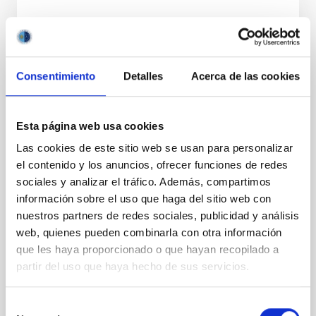
NOTA DE PRENSA
El IAC inaugura la exposición “El
Observatorio Observado”, realizada por el
Consentimiento
Detalles
Acerca de las cookies
Taller de Artes Plásticas Giro-Arte
El Instituto de Astrofísica de Canarias (IAC) ha
Esta página web usa cookies
inaugurado esta mañana, en su sede en La Laguna,
la exposición “El Observatorio Observado”, una
Las cookies de este sitio web se usan para personalizar
muestra artística realizada por el Taller de Artes
el contenido y los anuncios, ofrecer funciones de redes
Plásticas Giro-Arte, perteneciente a la Sociedad
sociales y analizar el tráfico. Además, compartimos
Insular para la Promoción de las Personas con
información sobre el uso que haga del sitio web con
Discapacidad (Sinpromi S.L.). El acto ha contado con
la participación del director del IAC, Valentín Martínez
nuestros partners de redes sociales, publicidad y análisis
Pillet ; la responsable del equipo de caracterización
web, quienes pueden combinarla con otra información
atmosférica de los Observatorios de Canarias y
que les haya proporcionado o que hayan recopilado a
promotora de esta iniciativa, Casiana Muñoz-Tuñón ;
partir del uso que haya hecho de sus servicios.
el consejero delegado de Sinpromi S.L., Adal
Fecha de publicación
11/05/2026 - 14:38:27
Selección