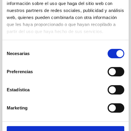
información sobre el uso que haga del sitio web con
nuestros partners de redes sociales, publicidad y análisis
web, quienes pueden combinarla con otra información
Subvención
Astrofísica
Medios de comunicación
que les haya proporcionado o que hayan recopilado a
Cosmología y Astropartículas (CYA)
partir del uso que haya hecho de sus servicios.
Selección
Necesarias
de
consentimiento
Preferencias
Estadística
Otras noticias relacionadas
Marketing
RESULTADO DE INVESTIGACIÓN
Los filamentos cósmicos: las autopistas