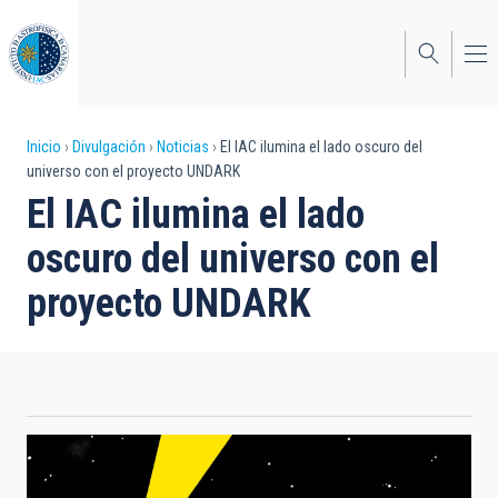
Pasar
al
contenido
principal
Sobrescribir
Inicio
Divulgación
Noticias
El IAC ilumina el lado oscuro del
universo con el proyecto UNDARK
enlaces
El IAC ilumina el lado
de
oscuro del universo con el
ayuda
proyecto UNDARK
a
la
navegación