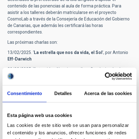
contenido de las ponencias al aula de forma práctica. Para
asistir a los talleres deberán matricularse en el proyecto
CosmoLab a través de la Consejería de Educación del Gobierno
de Canarias, que además les certificará las horas
correspondientes.
Las próximas charlas son:
13/02/2025. ‘
La estrella que nos da vida, el Sol
’, por Antonio
Eff-Darwich
20/02/2025. ‘Asteroides. No mires arriba… Conduciendo el
vecindario cósmico’, por
Julia de León Cruz
.
27/02/2025. ‘Agujeros negros y la muerte de estrellas’, por
Montserrat Armas Padilla.
Consentimiento
Detalles
Acerca de las cookies
13/03/2025. ‘Nuestra conexión con el Cosmos’, por
Nayra
Rodríguez Eugenio
.
Esta página web usa cookies
20/03/2025. ‘Contaminación lumínica. Apaga la luz e ilumina el
Las cookies de este sitio web se usan para personalizar
Universo’, por
Antonia Varela Pérez
.
el contenido y los anuncios, ofrecer funciones de redes
27/03/25. ‘Cosmología: desvelando el origen del Universo’, por