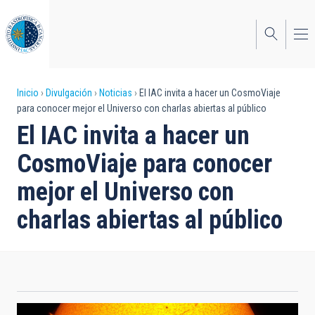
Pasar
al
contenido
principal
Sobrescribir
Inicio
Divulgación
Noticias
El IAC invita a hacer un CosmoViaje
para conocer mejor el Universo con charlas abiertas al público
enlaces
El IAC invita a hacer un
de
CosmoViaje para conocer
ayuda
mejor el Universo con
a
charlas abiertas al público
la
navegación