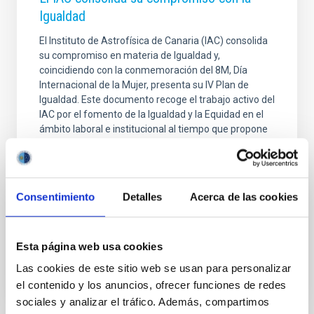
Igualdad
El Instituto de Astrofísica de Canaria (IAC) consolida
su compromiso en materia de Igualdad y,
coincidiendo con la conmemoración del 8M, Día
Internacional de la Mujer, presenta su IV Plan de
Igualdad. Este documento recoge el trabajo activo del
IAC por el fomento de la Igualdad y la Equidad en el
ámbito laboral e institucional al tiempo que propone
las medidas concretas que materializarán el mismo.
El IAC ha sido pionero en instaurar políticas de
Igualdad en el ámbito de la ciencia en España. De
hecho, antes de que se aprobara la Ley Orgánica
Consentimiento
Detalles
Acerca de las cookies
3/2007, para la igualdad efectiva de mujeres y
Fecha de publicación
07/03/2025 - 10:00:00
Esta página web usa cookies
Las cookies de este sitio web se usan para personalizar
el contenido y los anuncios, ofrecer funciones de redes
sociales y analizar el tráfico. Además, compartimos