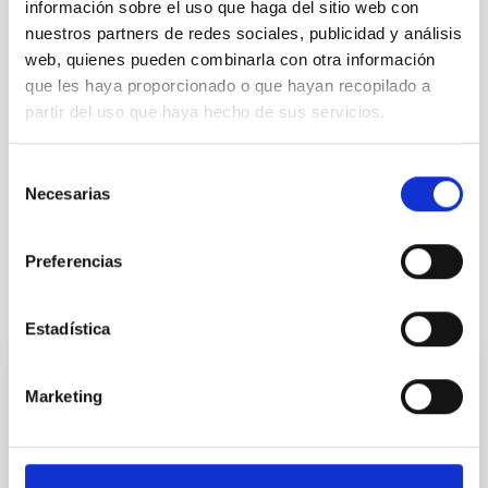
información sobre el uso que haga del sitio web con
nuestros partners de redes sociales, publicidad y análisis
TIPO DE NOTICIA
web, quienes pueden combinarla con otra información
NOTA DE PRENSA
que les haya proporcionado o que hayan recopilado a
ÁMBITO
partir del uso que haya hecho de sus servicios.
DIVULGACIÓN
Selección
Necesarias
de
Igualdad
Divulgación
Público general
Equal Day
consentimiento
Preferencias
Otras noticias relacionadas
Estadística
NOTA DE PRENSA
Marketing
El IAC y el Gran Telescopio Canarias
participan en el hallazgo de un agujero
negro supermasivo que pierde brillo de