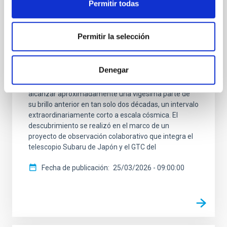
Permitir todas
forma extraordinariamente rápida
Un equipo científico internacional, en el que participa
Permitir la selección
personal investigador del Instituto de Astrofísica de
canarias (IAC) y del Gran Telescopio Canarias (GTC),
ha observado un cambio drástico en un agujero
Denegar
negro supermasivo. Situado a unos 10.000 millones
de años luz de distancia, el objeto se atenuó hasta
alcanzar aproximadamente una vigésima parte de
su brillo anterior en tan solo dos décadas, un intervalo
extraordinariamente corto a escala cósmica. El
descubrimiento se realizó en el marco de un
proyecto de observación colaborativo que integra el
telescopio Subaru de Japón y el GTC del
Fecha de publicación
25/03/2026 - 09:00:00