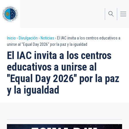
Pasar
al
contenido
principal
Sobrescribir
Inicio
Divulgación
Noticias
El IAC invita a los centros educativos a
unirse al "Equal Day 2026" por la paz y la igualdad
enlaces
El IAC invita a los centros
de
educativos a unirse al
ayuda
"Equal Day 2026" por la paz
a
y la igualdad
la
navegación