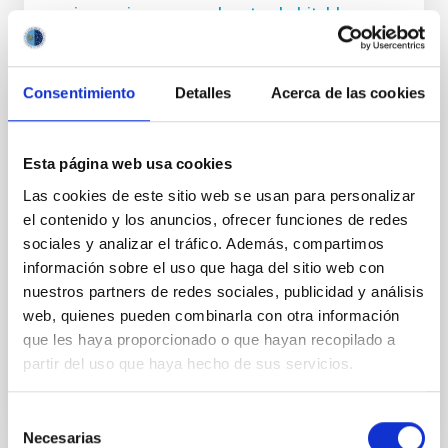
aniversario con exoplanetas habitables y
telescopios Cherenkov
El ciclo de charlas divulgativas Del Cielo a la Tesis,
Consentimiento
Detalles
Acerca de las cookies
impulsado por el estudiantado predoctoral del
Instituto de Astrofísica de Canarias (IAC) y la
Universidad de La Laguna (ULL) para acercar la
investigación astrofísica a la ciudadanía, celebrará
Esta página web usa cookies
una nueva sesión el próximo jueves 23 de julio a las
Las cookies de este sitio web se usan para personalizar
17:00 horas en el Museo de la Ciencia y el Cosmos,
el contenido y los anuncios, ofrecer funciones de redes
del Organismo Autónomo de Museos y Centros del
sociales y analizar el tráfico. Además, compartimos
Cabildo de Tenerife. Esta edición tendrá un carácter
especial, ya que coincide con el primer aniversario de
información sobre el uso que haga del sitio web con
la iniciativa, cuya primera sesión se celebró el 24 de
nuestros partners de redes sociales, publicidad y análisis
julio de 2025. En solo un año, 'Del
web, quienes pueden combinarla con otra información
que les haya proporcionado o que hayan recopilado a
Fecha de publicación
15/07/2026 - 11:52:03
partir del uso que haya hecho de sus servicios.
Selección
Necesarias
de