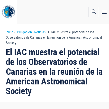
Pasar
al
contenido
principal
Sobrescribir
Inicio
Divulgación
Noticias
El IAC muestra el potencial de los
Observatorios de Canarias en la reunión de la American Astronomical
enlaces
Society
de
El IAC muestra el potencial
ayuda
de los Observatorios de
a
Canarias en la reunión de la
la
American Astronomical
navegación
Society