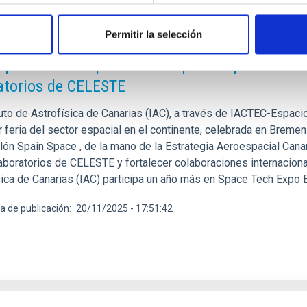
Permitir la selección
E PRENSA
C presenta en Space Tech Expo Europe los ava
atorios de CELESTE
ituto de Astrofísica de Canarias (IAC), a través de IACTEC-Espac
r feria del sector espacial en el continente, celebrada en Breme
llón Spain Space , de la mano de la Estrategia Aeroespacial Cana
aboratorios de CELESTE y fortalecer colaboraciones internacional
sica de Canarias (IAC) participa un año más en Space Tech Expo E
a de publicación
20/11/2025 - 17:51:42