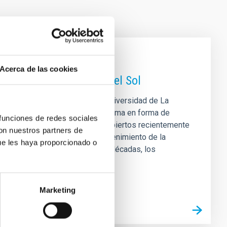
Acerca de las cookies
nojets” observados en el Sol
rofísica de Canarias (IAC) y la Universidad de La
 las diminutas eyecciones de plasma en forma de
 funciones de redes sociales
estos fenómenos esquivos, descubiertos recientemente
con nuestros partners de
e en el calentamiento y el mantenimiento de la
ue les haya proporcionado o
 estudiar los nanojets? Durante décadas, los
Marketing