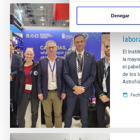
Denegar
NOTA D
El IA
labor
El Inst
la mayo
el pabe
de los l
Astrofí
Fech