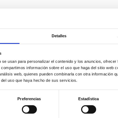
E PRENSA
Detalles
evo modelo permite explicar los diminutos “na
o internacional de investigación, liderado por el Instituto de Ast
s
(ULL), ha hallado una explicación innovadora sobre el origen de
b se usan para personalizar el contenido y los anuncios, ofrecer
en la atmósfera solar, conocidas como nanojets . Se cree que 
s, compartimos información sobre el uso que haga del sitio web 
 telescopios solares de la NASA, desempeñan un papel important
 análisis web, quienes pueden combinarla con otra información q
solar a temperaturas superiores a un millón de grados . ¿Por qué
r del uso que haya hecho de sus servicios.
a de publicación
21/04/2026 - 10:20:02
Preferencias
Estadística