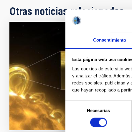
Otras noticias relacionadas
NOTA D
Consentimiento
Un nu
Un equip
Esta página web usa cookie
Laguna 
Las cookies de este sitio we
chorro 
y analizar el tráfico. Ademá
por los
redes sociales, publicidad y
corona 
que hayan recopilado a parti
Fech
Selección
Necesarias
de
consentimiento