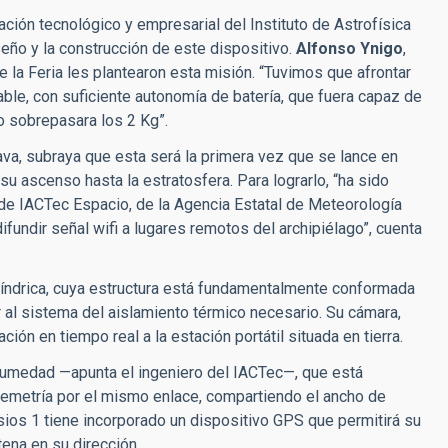
ción tecnológico y empresarial del Instituto de Astrofísica
seño y la construcción de este dispositivo.
Alfonso Ynigo
,
e la Feria les plantearon esta misión. “Tuvimos que afrontar
ble, con suficiente autonomía de batería, que fuera capaz de
o sobrepasara los 2 Kg”.
otava, subraya que esta será la primera vez que se lance en
su ascenso hasta la estratosfera. Para lograrlo, “ha sido
, de IACTec Espacio, de la Agencia Estatal de Meteorología
undir señal wifi a lugares remotos del archipiélago”, cuenta
ilíndrica, cuya estructura está fundamentalmente conformada
 al sistema del aislamiento térmico necesario. Su cámara,
ación en tiempo real a la estación portátil situada en tierra.
 humedad —apunta el ingeniero del IACTec—, que está
elemetría por el mismo enlace, compartiendo el ancho de
sios 1 tiene incorporado un dispositivo GPS que permitirá su
ena en su dirección.