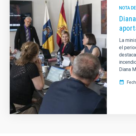
NOTA D
Diana
aport
La mini
el peri
destaca
incendi
Diana Mo
Fech