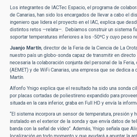
Los integrantes de IACTec Espacio, el programa de colabora
de Canarias, han sido los encargados de llevar a cabo el di
ingeniero que lidera el proyecto en el IAC, explica que desd
distintos retos —relata—. Debíamos construir un sistema fia
soportar temperaturas inferiores a los -50ºC y cuyo peso n
Juanjo Martín
, director de la Feria de la Ciencia de La Or
nuestro país un globo-sonda capaz de transmitir en directo 
necesaria la colaboración conjunta del personal de la Feria
(AEMET) y de WiFi Canarias, una empresa que se dedica a dif
Martín.
Alfonfo Ynigo explica que el resultado ha sido una sonda c
por placas cortadas de poliestireno expandido para proveer
situada en la cara inferior, graba en Full HD y envía la inform
“El sistema incorpora un sensor de temperatura, presión y
instalado en el exterior de la sonda y que envía datos de t
banda con la señal de vídeo”. Además, Ynigo señala que Ali
localización en todo momento y que ayudará a apuntar la ant