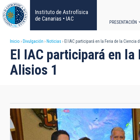
Pasar
al
Instituto de Astrofísica
contenido
de Canarias • IAC
PRESENTACIÓN
principal
Navega
Sobrescribir
Inicio
Divulgación
Noticias
El IAC participará en la Feria de la Ciencia 
principa
El IAC participará en la
enlaces
Alisios 1
de
ayuda
a
la
navegación