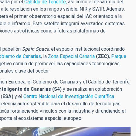
lsada por el
Cabildo de Tenerife
, así como el desarrollo del
alta resolución en los rangos visible, NIR y SWIR. Además,
será el primer observatorio espacial del IAC orientado a la
e e infrarrojo. Este satélite integrará avanzados sistemas
siones astrofísicas como a futuras plataformas de
el pabellón
Spain Space
,
el espacio institucional coordinado
obierno de Canarias
, la
Zona Especial Canaria
(ZEC)
,
Parque
objetivo común de promover las capacidades tecnológicas,
onales clave del sector.
ión Europea, el Gobierno de Canarias y el Cabildo de Tenerife,
Inteligente de Canarias (S4)
y se realiza en colaboración
(
ESA)
y el
Centro Nacional de Investigación Científica
elencia autosostenible para el desarrollo de tecnologías
núa fortaleciendo vínculos con la industria y difundiendo el
 aporta al ecosistema espacial europeo.