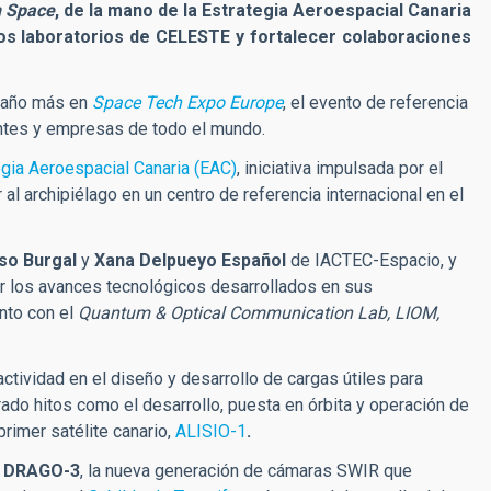
n Space
, de la mano de la Estrategia Aeroespacial Canaria
los laboratorios de CELESTE y fortalecer colaboraciones
n año más en
Space Tech Expo Europe
, el evento de referencia
tantes y empresas de todo el mundo.
egia Aeroespacial Canaria (EAC)
, iniciativa impulsada por el
 al archipiélago en un centro de referencia internacional en el
nso Burgal
y
Xana Delpueyo Español
de IACTEC-Espacio, y
car los avances tecnológicos desarrollados en sus
nto con el
Quantum & Optical Communication Lab, LIOM,
ctividad en el diseño y desarrollo de cargas útiles para
erado hitos como el desarrollo, puesta en órbita y operación de
primer satélite canario,
ALISIO-1
.
e
DRAGO-3
, la nueva generación de cámaras SWIR que