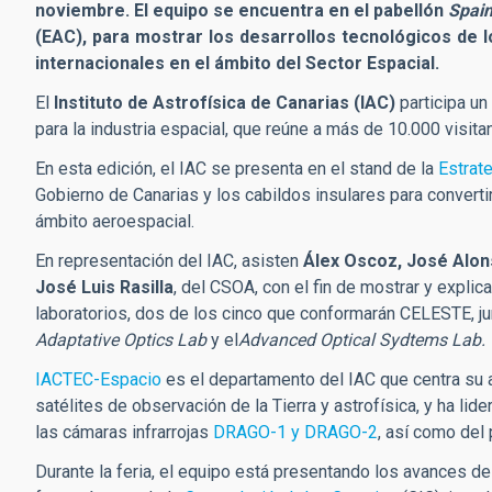
noviembre. El equipo se encuentra en el pabellón
Spai
(EAC), para mostrar los desarrollos tecnológicos de 
internacionales en el ámbito del Sector Espacial.
El
Instituto de Astrofísica de Canarias (IAC)
participa u
para la industria espacial, que reúne a más de 10.000 visi
En esta edición, el IAC se presenta en el stand de la
Estrat
Gobierno de Canarias y los cabildos insulares para convertir
ámbito aeroespacial.
En representación del IAC,
asisten
Álex Oscoz, José Alo
José Luis Rasilla
, del CSOA, con el fin de mostrar y expli
laboratorios, dos de los cinco que conformarán CELESTE, ju
Adaptative Optics Lab
y el
Advanced Optical Sydtems Lab.
IACTEC-Espacio
es el departamento del IAC que centra su a
satélites de observación de la Tierra y astrofísica, y ha lid
las cámaras infrarrojas
DRAGO-1 y DRAGO-2
, así como del 
Durante la feria, el equipo está presentando los avances d