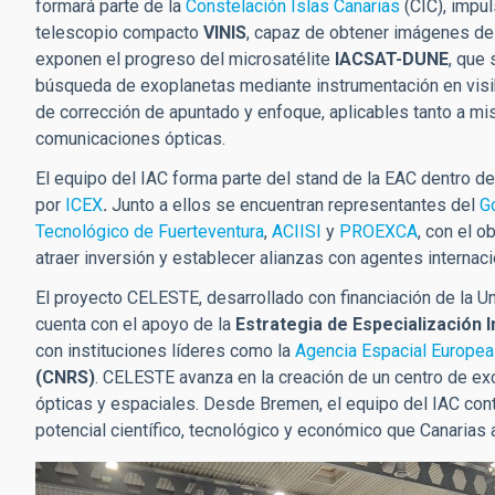
formará parte de la
Constelación Islas Canarias
(CIC), impu
telescopio compacto
VINIS
, capaz de obtener imágenes de 
exponen el progreso del microsatélite
IACSAT-DUNE
, que 
búsqueda de exoplanetas mediante instrumentación en visibl
de corrección de apuntado y enfoque, aplicables tanto a mi
comunicaciones ópticas.
El equipo del IAC forma parte del stand de la EAC dentro d
por
ICEX
.
Junto a ellos se encuentran representantes del
G
Tecnológico de Fuerteventura
,
ACIISI
y
PROEXCA
, con el 
atraer inversión y establecer alianzas con agentes internaci
El proyecto CELESTE, desarrollado con financiación de la Un
cuenta con el apoyo de la
Estrategia de Especialización 
con instituciones líderes como la
Agencia Espacial Europea
(CNRS)
. CELESTE avanza en la creación de un centro de exc
ópticas y espaciales. Desde Bremen, el equipo del IAC conti
potencial científico, tecnológico y económico que Canarias