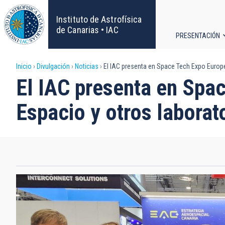
Pasar
al
Instituto de Astrofísica
contenido
de Canarias • IAC
PRESENTACIÓN
principal
Navega
Sobrescribir
Inicio
Divulgación
Noticias
El IAC presenta en Space Tech Expo Europ
principa
El IAC presenta en Spa
enlaces
Espacio y otros labora
de
ayuda
a
la
navegación