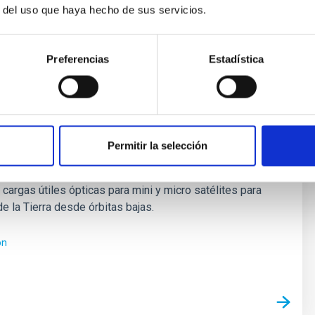
r del uso que haya hecho de sus servicios.
l pabellón Spain Space, en el que el IAC participa durante el
Preferencias
Estadística
Permitir la selección
spacio
 cargas útiles ópticas para mini y micro satélites para
e la Tierra desde órbitas bajas.
ón