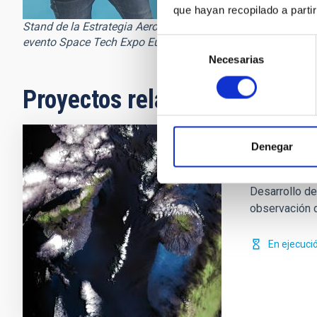
que hayan recopilado a parti
Stand de la Estrategia Aeroespacial Canaria (EAC) dentro de
evento Space Tech Expo Europe
Selección
Necesarias
de
consentimiento
Proyectos relacionados
Denegar
IACTEC E
Desarrollo de
observación d
En ejecuci