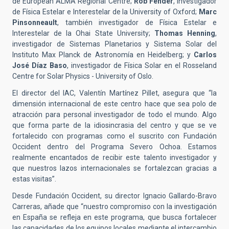
de European ALMA Regional Centre;
Rob Fender
, investigador
de Física Estelar e Interestelar de la University of Oxford;
Marc
Pinsonneault
, también investigador de Física Estelar e
Interestelar de la Ohai State University;
Thomas Henning
,
investigador de Sistemas Planetarios y Sistema Solar del
Instituto Max Planck de Astronomía en Heidelberg; y
Carlos
José Díaz Baso
, investigador de Física Solar en el Rosseland
Centre for Solar Physics - University of Oslo.
El director del IAC, Valentín Martínez Pillet, asegura que “la
dimensión internacional de este centro hace que sea polo de
atracción para personal investigador de todo el mundo. Algo
que forma parte de la idiosincrasia del centro y que se ve
fortalecido con programas como el suscrito con Fundación
Occident dentro del Programa Severo Ochoa. Estamos
realmente encantados de recibir este talento investigador y
que nuestros lazos internacionales se fortalezcan gracias a
estas visitas”.
Desde Fundación Occident, su director Ignacio Gallardo-Bravo
Carreras, añade que “nuestro compromiso con la investigación
en España se refleja en este programa, que busca fortalecer
las capacidades de los equipos locales mediante el intercambio