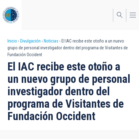
Pasar
al
contenido
principal
Sobrescribir
Inicio
Divulgación
Noticias
El IAC recibe este otoño a un nuevo
grupo de personal investigador dentro del programa de Visitantes de
enlaces
Fundación Occident
de
El IAC recibe este otoño a
ayuda
un nuevo grupo de personal
a
investigador dentro del
la
programa de Visitantes de
navegación
Fundación Occident