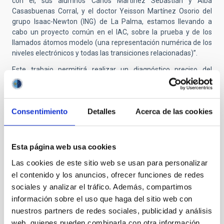
con él, sus alumnos Carlos Martínez Sebastián y Alba
Casasbuenas Corral, y el doctor Yeisson Martínez Osorio del
grupo Isaac-Newton (ING) de La Palma, estamos llevando a
cabo un proyecto común en el IAC, sobre la prueba y de los
llamados átomos modelo (una representación numérica de los
niveles electrónicos y todas las transiciones relacionadas)”.
Este trabajo permitirá realizar un diagnóstico preciso del
contenido de metales en la superficie de las estrellas masivas
(principalmente carbono, nitrógeno, oxígeno y helio), mediante
espectroscopia cuantitativa y permitirá formular previsiones
Consentimiento
Detalles
Acerca de las cookies
sobre la evolución de las estrellas masivas, aún desconocida en
muchos detalles importantes.
Esta página web usa cookies
Las cookies de este sitio web se usan para personalizar
el contenido y los anuncios, ofrecer funciones de redes
sociales y analizar el tráfico. Además, compartimos
información sobre el uso que haga del sitio web con
nuestros partners de redes sociales, publicidad y análisis
web, quienes pueden combinarla con otra información