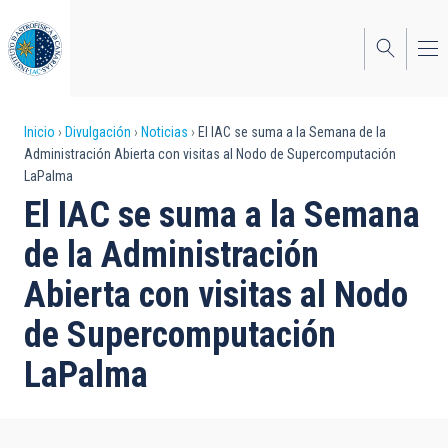
Pasar
al
contenido
principal
Sobrescribir
Inicio
Divulgación
Noticias
El IAC se suma a la Semana de la
Administración Abierta con visitas al Nodo de Supercomputación
enlaces
LaPalma
de
El IAC se suma a la Semana
ayuda
de la Administración
a
Abierta con visitas al Nodo
la
de Supercomputación
navegación
LaPalma