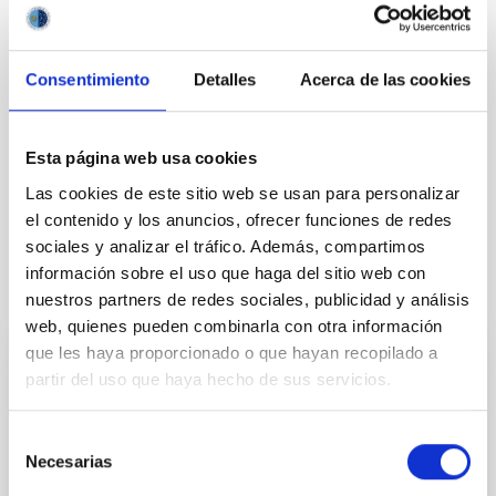
TIPO DE NOTICIA
FOTONOTICIA
ÁMBITO
Consentimiento
Detalles
Acerca de las cookies
DIVULGACIÓN
Esta página web usa cookies
Divulgación
Público general
Las cookies de este sitio web se usan para personalizar
el contenido y los anuncios, ofrecer funciones de redes
sociales y analizar el tráfico. Además, compartimos
información sobre el uso que haga del sitio web con
Otras noticias relacionadas
nuestros partners de redes sociales, publicidad y análisis
web, quienes pueden combinarla con otra información
que les haya proporcionado o que hayan recopilado a
GENERAL
partir del uso que haya hecho de sus servicios.
DALI supera el Preliminary Design Review
y avanza en la búsqueda de materia oscura
Selección
Necesarias
de
El experimento DALI , liderado por el investigador del
consentimiento