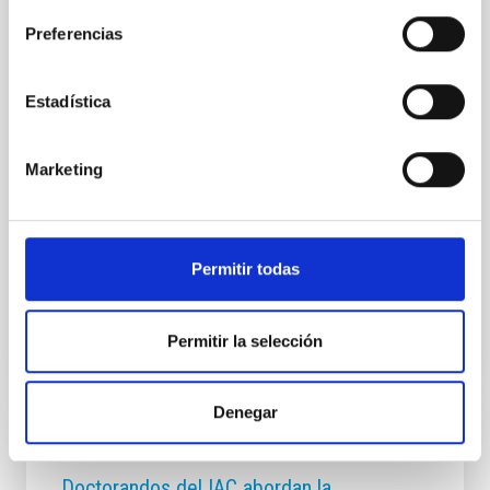
Instituto de Astrofísica de Canarias (IAC) Javier de
Miguel, ha superado con éxito el Preliminary Design
Preferencias
Review (PDR), una evaluación internacional que
certifica la madurez científica y tecnológica del
proyecto. Tras esta revisión, un comité independiente
Estadística
de expertos ha recomendado avanzar hacia la
siguiente fase mediante el desarrollo de un prototipo
Marketing
más potente y sensible, reforzando el potencial de
DALI para liderar la búsqueda de materia oscura de
alta frecuencia. Desarrollado en el ecosistema
científico del Instituto de Astrofísica
Permitir todas
Fecha de publicación
05/08/2026 - 11:09:40
Permitir la selección
Denegar
NOTA DE PRENSA
Doctorandos del IAC abordan la