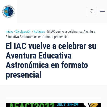
Pasar
al
contenido
principal
Sobrescribir
Inicio
Divulgación
Noticias
El IAC vuelve a celebrar su Aventura
Educativa Astronómica en formato presencial
enlaces
El IAC vuelve a celebrar su
de
Aventura Educativa
ayuda
Astronómica en formato
a
presencial
la
navegación