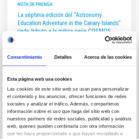
NOTA DE PRENSA
La séptima edición del “Astronomy
Education Adventure in the Canary Islands”
rinde tributo a la mítica serie COSMOS
“Nuestro hogar en el océano cósmico” es el título
elegido para la nueva edición del Curso Internacional
de Verano para profesorado organizado por el
Consentimiento
Detalles
Acerca de las cookies
Instituto de Astrofísica de Canarias (IAC) junto a
otras instituciones educativas, que tendrá lugar del
26 al 30 de julio en formato virtual. Tras el éxito de la
Esta página web usa cookies
pasada edición, realizada íntegramente en línea y en
la que participaron unos 200 docentes de más de 40
Las cookies de este sitio web se usan para personalizar
países, el Curso Internacional de Verano Astronomy
el contenido y los anuncios, ofrecer funciones de redes
Education Adventure in the Canary Islands repite
sociales y analizar el tráfico. Además, compartimos
formato, con el objetivo de contribuir a frenar la
información sobre el uso que haga del sitio web con
pandemia de COVID-19 y llegar a
nuestros partners de redes sociales, publicidad y análisis
web, quienes pueden combinarla con otra información
Fecha de publicación
09/06/2021 - 11:37
que les haya proporcionado o que hayan recopilado a