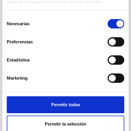
partir del uso que haya hecho de sus servicios.
Selección
Necesarias
de
consentimiento
TIPO DE NOTICIA
NOTA DE PRENSA
Preferencias
ÁMBITO
CONGRESOS
DIVULGACIÓN
Estadística
SEVERO OCHOA
SO DIVULGACIÓN
Marketing
Divulgación
Formación
Permitir todas
Profesorado
Medios de comunicación
AEACI
Permitir la selección