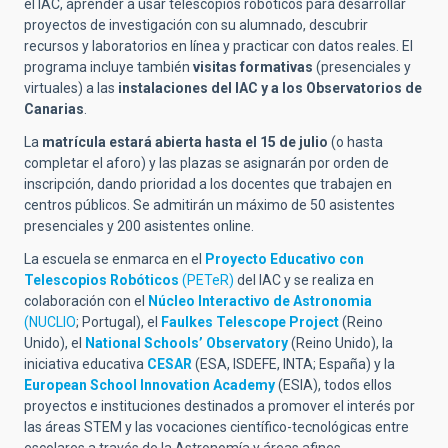
el IAC, aprender a usar telescopios robóticos para desarrollar
proyectos de investigación con su alumnado, descubrir
recursos y laboratorios en línea y practicar con datos reales. El
programa incluye también
visitas formativas
(presenciales y
virtuales) a las
instalaciones del IAC y a los Observatorios de
Canarias
.
La
matrícula estará abierta hasta el 15 de julio
(o hasta
completar el aforo) y las plazas se asignarán por orden de
inscripción, dando prioridad a los docentes que trabajen en
centros públicos. Se admitirán un máximo de 50 asistentes
presenciales y 200 asistentes online.
La escuela se enmarca en el
Proyecto Educativo con
Telescopios Robóticos
(PETeR)
del IAC y se realiza en
colaboración con el
Núcleo Interactivo de Astronomia
(NUCLIO
; Portugal), el
Faulkes Telescope Project
(Reino
Unido), el
National Schools’ Observatory
(Reino Unido), la
iniciativa educativa
CESAR
(ESA, ISDEFE, INTA; España) y la
European School Innovation Academy
(ESIA), todos ellos
proyectos e instituciones destinados a promover el interés por
las áreas STEM y las vocaciones científico-tecnológicas entre