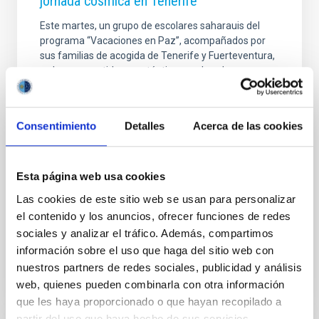
jornada cósmica en Tenerife
Este martes, un grupo de escolares saharauis del
programa “Vacaciones en Paz”, acompañados por
sus familias de acogida de Tenerife y Fuerteventura,
se han convertido en auténticos exploradores
espaciales gracias a una jornada de actividades
divulgativas organizada por la Unidad de
Comunicación y Cultura Científica (UC3) del Instituto
Consentimiento
Detalles
Acerca de las cookies
de Astrofísica de Canarias (IAC), junto con la
Asociación Canaria de Amistad con el Pueblo
Saharaui (ACAPS) y el Museo de la Ciencia y el
Cosmos (MCC, Museos de Tenerife). Esta acción se
Esta página web usa cookies
ha realizado en el marco de las actividades de verano
Las cookies de este sitio web se usan para personalizar
del proyecto Amanar
el contenido y los anuncios, ofrecer funciones de redes
sociales y analizar el tráfico. Además, compartimos
Fecha de publicación
28/08/2024 - 16:22:00
información sobre el uso que haga del sitio web con
nuestros partners de redes sociales, publicidad y análisis
web, quienes pueden combinarla con otra información
que les haya proporcionado o que hayan recopilado a
partir del uso que haya hecho de sus servicios.