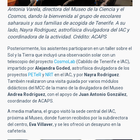
Antonia Varela, directora del Museo de la Ciencia y el
Cosmos, dando la bienvenida al grupo de escolares
saharauis y sus familias de acogida de Tenerife. A su
lado, Nayra Rodriguez, astrofísica divulgadora del IAC y
coordinadora de la actividad. Crédito: ACAPS
Posteriormente, los asistentes participaron en un taller sobre el
Sol y la Tierra que incluyó una observación solar con un
telescopio del proyecto
CosmoLab
(Cabildo de Tenerife e IAC),
impartido por
Alejandra Goded
, astrofísica divulgadora de los
proyectos
PETeR
y
NRT
en el IAC, y por
Nayra Rodríguez
.
También realizaron una visita guiada por varios módulos
didácticos del MCC de la mano de la divulgadora del Museo
Andrea Rodríguez
, con el apoyo de
Juan Antonio González
,
coordinador de ACAPS.
A media mañana, el grupo visitó la sede central del IAC,
próxima al Museo, donde fueron recibidos por la subdirectora
del centro,
Eva Villaver
, y se les ofreció un desayuno en la
cafetería.