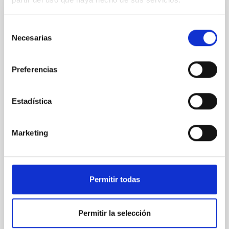
FOTONOTICIA
Selección
Jornada astronómica con niñas y niños
Necesarias
de
saharauis y sus familias de acogida en
consentimiento
Tenerife
Preferencias
Este martes, 22 de agosto, la Unidad de
Comunicación y Cultura Científica (UC3) del Instituto
de Astrofísica de Canarias (IAC) y la Asociación
Estadística
Canaria de Amistad con el Pueblo Saharaui (ACAPS),
en colaboración con el Museo de la Ciencia y el
Cosmos (MCC, Museos de Tenerife), organizaron
Marketing
una jornada de actividades divulgativas en el marco
del programa “ Vacaciones en Paz ” y del proyecto
Amanar . Niñas y niños saharauis y sus familias de
acogida en Tenerife, en total 28 participantes,
Permitir todas
disfrutaron de charlas y talleres sobre Astronomía,
observaciones solares y visitas guiadas en el MCC,
además
Permitir la selección
Fecha de publicación
25/08/2023 - 18:38:00