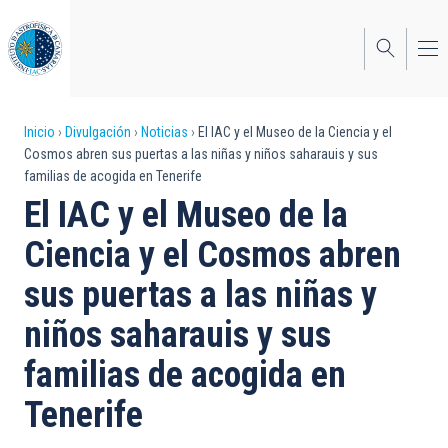
Pasar
al
contenido
principal
Sobrescribir
Inicio
Divulgación
Noticias
El IAC y el Museo de la Ciencia y el
Cosmos abren sus puertas a las niñas y niños saharauis y sus
enlaces
familias de acogida en Tenerife
de
El IAC y el Museo de la
ayuda
Ciencia y el Cosmos abren
a
sus puertas a las niñas y
la
niños saharauis y sus
navegación
familias de acogida en
Tenerife