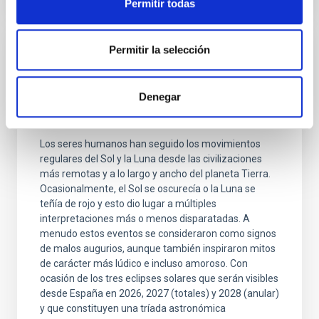
Permitir todas
Permitir la selección
NOTA DE PRENSA
Eva Villaver participa en la presentación
Denegar
del libro ‘Eclipses. El Sol y sus eclipses en
la ciencia, la historia y las artes’
Los seres humanos han seguido los movimientos
regulares del Sol y la Luna desde las civilizaciones
más remotas y a lo largo y ancho del planeta Tierra.
Ocasionalmente, el Sol se oscurecía o la Luna se
teñía de rojo y esto dio lugar a múltiples
interpretaciones más o menos disparatadas. A
menudo estos eventos se consideraron como signos
de malos augurios, aunque también inspiraron mitos
de carácter más lúdico e incluso amoroso. Con
ocasión de los tres eclipses solares que serán visibles
desde España en 2026, 2027 (totales) y 2028 (anular)
y que constituyen una tríada astronómica