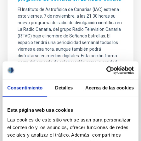
El Instituto de Astrofísica de Canarias (IAC) estrena
este viernes, 7 de noviembre, a las 21:30 horas su
nuevo programa de radio de divulgación científica en
La Radio Canaria, del grupo Radio Televisión Canaria
(RTVC) bajo el nombre de Soñando Estrellas. El
espacio tendrá una periodicidad semanal todos los
viernes a esa hora, aunque también podrá
disfrutarse en medios digitales. Esta acción forma
parte del acuerdo de colaboración entre la entidad
científica dirigida por Valentín Martínez Pillet, y el
director de La Radio Canaria, Mayer Trujillo; y su
arranque se inscribe en las actividades
Consentimiento
Detalles
Acerca de las cookies
Fecha de publicación
04/11/2025 - 11:49:41
Esta página web usa cookies
Las cookies de este sitio web se usan para personalizar
el contenido y los anuncios, ofrecer funciones de redes
sociales y analizar el tráfico. Además, compartimos