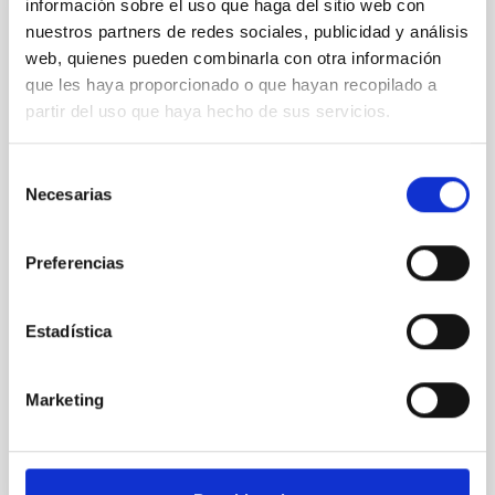
información sobre el uso que haga del sitio web con
NOTA DE PRENSA
nuestros partners de redes sociales, publicidad y análisis
EL IAC acoge las reuniones científicas del
web, quienes pueden combinarla con otra información
instrumento SO/PHI de Solar Orbiter
que les haya proporcionado o que hayan recopilado a
partir del uso que haya hecho de sus servicios.
El Instituto de Astrofísica de Canarias (IAC) acoge
desde hoy y hasta el 5 de diciembre de 2025 los
SO/PHI Science and Team Meetings, un encuentro
Selección
internacional centrado en los avances científicos y
Necesarias
de
técnicos del instrumento Polarimetric and
consentimiento
Helioseismic Imager (PHI) a bordo de la misión
espacial Solar Orbiter (SO) de la ESA. El desarrollo de
Preferencias
PHI fue coliderado por la Red Española de Física Solar
Aeroespacial (S3PC), que también coordina
actualmente su operación y explotación científicas. El
Estadística
IAC forma parte de esta red. PHI es un instrumento
de observación solar de alta precisión equipado con
Marketing
Fecha de publicación
01/12/2025 - 14:55:27