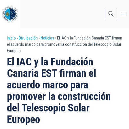
Pasar
al
contenido
principal
Sobrescribir
Inicio
Divulgación
Noticias
El IAC y la Fundación Canaria EST firman
el acuerdo marco para promover la construcción del Telescopio Solar
enlaces
Europeo
de
El IAC y la Fundación
ayuda
Canaria EST firman el
a
acuerdo marco para
la
promover la construcción
navegación
del Telescopio Solar
Europeo