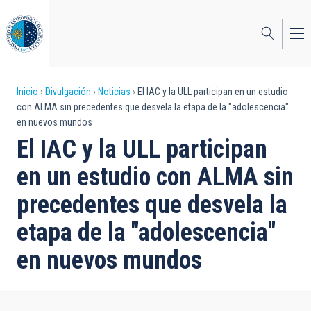
Pasar
al
contenido
principal
Sobrescribir
Inicio
Divulgación
Noticias
El IAC y la ULL participan en un estudio
con ALMA sin precedentes que desvela la etapa de la "adolescencia"
enlaces
en nuevos mundos
de
El IAC y la ULL participan
ayuda
en un estudio con ALMA sin
a
precedentes que desvela la
la
etapa de la "adolescencia"
navegación
en nuevos mundos