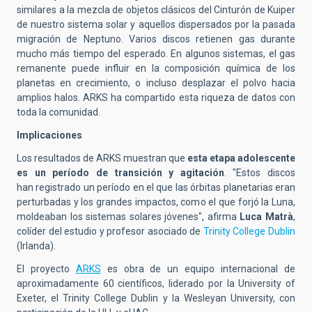
similares a la mezcla de objetos cl
á
sicos del Cinturón de Kuiper
de nuestro sistema solar y aquellos dispersados por la pasada
migración de Neptuno. Varios discos retienen gas durante
mucho m
á
s tiempo del esperado. En algunos sistemas, el gas
remanente puede influir en la composición qu
í
mica de los
planetas en crecimiento, o incluso desplazar el polvo hacia
amplios halos. ARKS ha compartido esta riqueza de datos con
toda la comunidad.
Implicaciones
Los resultados de ARKS muestran que
esta etapa adolescente
es un per
í
odo de transición y agitación
. "Estos discos
han
registra
do
un per
í
odo en el que las órbitas planetarias eran
perturbadas y los grandes impactos, como el que forj
ó
la Luna,
molde
aban los
sistemas solares j
óvenes", afirma
Luca Matr
à
,
colíder del estudio y profesor asociado de
Trinity College Dubli
n
(Irlanda).
El proyecto
ARKS
es obra de un equipo internacional de
aproximadamente 60 cient
í
ficos, liderado por la University of
Exeter, el Trinity College Dublin y la Wesleyan University, con