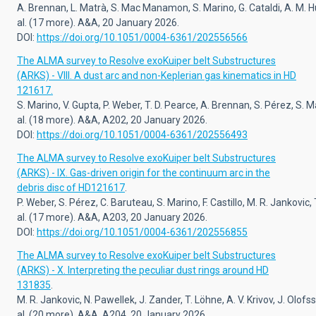
A. Brennan, L. Matrà, S. Mac Manamon, S. Marino, G. Cataldi, A. M. Hu
al. (17 more). A&A, 20 January 2026.
DOI:
https://doi.org/10.1051/0004-6361/202556566
The ALMA survey to Resolve exoKuiper belt Substructures
(ARKS) - VIII. A dust arc and non-Keplerian gas kinematics in HD
121617.
S. Marino, V. Gupta, P. Weber, T. D. Pearce, A. Brennan, S. Pérez, S. 
al.
(18 more). A&A,
A202,
20 January 2026.
DOI:
https://doi.org/10.1051/0004-6361/202556493
The ALMA survey to Resolve exoKuiper belt Substructures
(ARKS) - IX. Gas-driven origin for the continuum arc in the
debris disc of HD121617
.
P. Weber, S. Pérez, C. Baruteau, S. Marino, F. Castillo, M. R. Jankovic, 
al. (17 more). A&A, A203, 20 January 2026.
DOI:
https://doi.org/10.1051/0004-6361/202556855
The ALMA survey to Resolve exoKuiper belt Substructures
(ARKS) - X. Interpreting the peculiar dust rings around HD
131835
.
M. R. Jankovic, N. Pawellek, J. Zander, T. Löhne, A. V. Krivov, J. Olofs
al.
(20 more).
A&A
, A204, 20 January 2026.