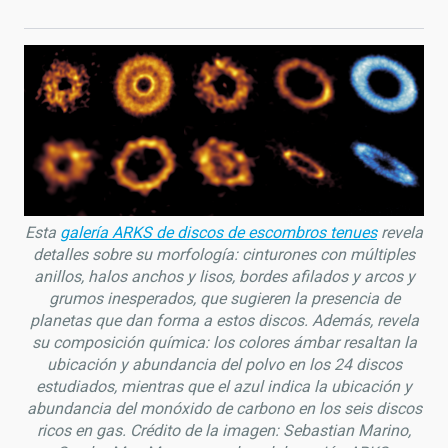
Esta
galería ARKS de discos de escombros tenues
revela
detalles sobre su morfología: cinturones con m
ú
ltiples
anillos, halos anchos y lisos, bordes afilados y arcos y
grumos inesperados, que sugieren la presencia de
planetas que dan forma a estos discos. Adem
á
s, revela
su composición qu
í
mica: los colores
á
mbar resaltan la
ubicación y abundancia del polvo en los 24 discos
estudiados, mientras que el azul indica la ubicación y
abundancia del monóxido de carbono en los seis discos
ricos en gas. Cr
é
dito de la imagen: Sebastian Marino,