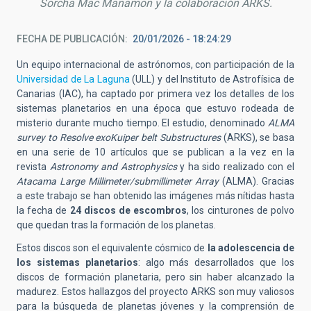
Sorcha Mac Manamon y la colaboració
n ARKS.
FECHA DE PUBLICACIÓN
20/01/2026 - 18:24:29
Un equipo internacional de
astr
ónomos, con participación de la
Universidad de La Laguna
(ULL) y del Instituto de Astrofísica de
Canarias (IAC), ha captado por primera vez los
detall
es de los
sistemas planetarios en una
é
poca que estuvo rodeada de
misterio durante
mucho tiempo. El estudio, denominado
ALMA
survey to Resolve exoKuiper belt Substructures
(ARKS), se basa
en
una serie de 10 artículos que se publican a la vez en la
revista
Astronomy and Astrophysics
y ha sido
realizado con el
Atacama Large Millimeter/submillimeter Array
(ALMA)
.
Gracias
a este trabajo se han
obtenido las im
á
genes m
ás ní
tidas hasta
la fecha de
24 discos de escombros
, los cinturones de polvo
que quedan tras la formación de los planetas.
Estos discos son el equivalente cósmico de
la adolescencia de
los sistemas planetarios
: algo m
á
s desarrollados que los
discos de formación planetaria, pero sin
ha
ber alcanzado la
madurez. Estos hallazgos del proyecto ARKS son muy valiosos
para la búsqueda de planetas jóvenes y la comprensión de