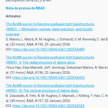
participación de la ULL y el IAC.
Nota de prensa de NRAO
Artículos:
The ALMA survey to Resolve exoKuiper belt Substructures
(ARKS) - I. Motivation, sample, data reduction, and results
overview
.
S. Marino, L. Matrà, A. M. Hughes, J. Ehrhardt, G. M. Kennedy, C. del B
al.
(32 more). A&A,
A195,
20 January 2026.
DOI:
https://doi.org/10.1051/0004-6361/202556489
The ALMA survey to Resolve exoKuiper belt Substructures
(ARKS) - II. The radial structure of debris discs
.
Yinuo Han, Elias Mansell, Jeff Jennings, Sebastian Marino, A. Mer
al. (31 more).
A&A, A196,
20 January 2026.
DOI:
https://doi.org/10.1051/0004-6361/202556450
The ALMA survey to Resolve exoKuiper belt Substructures
(ARKS) - III. The vertical structure of debris disks
.
B. Zawadzki, A. Fehr, A. M. Hughes, E. Mansell, J. Kittling, Y. Han, C. Ho
al. (30 more)
. A&A,
A197,
20 January 2026
.
DOI:
https://doi.org/10.1051/0004-6361/202556505