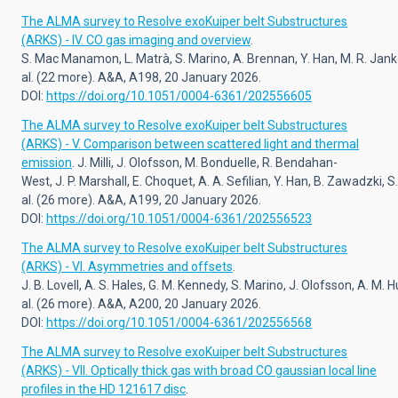
The ALMA survey to Resolve exoKuiper belt Substructures
(ARKS) - IV. CO gas imaging and overview
.
S. Mac Manamon, L. Matrà, S. Marino, A. Brennan, Y. Han, M. R. Jankov
al. (22 more). A&A, A198, 20 January 2026.
DOI:
https://doi.org/10.1051/0004-6361/202556605
The ALMA survey to Resolve exoKuiper belt Substructures
(ARKS) - V. Comparison between scattered light and thermal
emission
. J. Milli, J. Olofsson, M. Bonduelle, R. Bendahan-
West, J. P. Marshall, E. Choquet, A. A. Sefilian, Y. Han, B. Zawadzki
al. (26 more). A&A, A199, 20 January 2026.
DOI:
https://doi.org/10.1051/0004-6361/202556523
The ALMA survey to Resolve exoKuiper belt Substructures
(ARKS) - VI. Asymmetries and offsets
.
J. B. Lovell, A. S. Hales, G. M. Kennedy, S. Marino, J. Olofsson, A. M. 
al. (26 more). A&A, A200, 20 January 2026.
DOI:
https://doi.org/10.1051/0004-6361/202556568
The ALMA survey to Resolve exoKuiper belt Substructures
(ARKS) - VII. Optically thick gas with broad CO gaussian local line
profiles in the HD 121617 disc
.