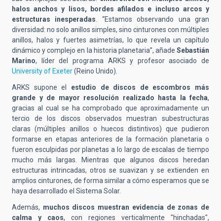
halos anchos y lisos, bordes afilados e incluso arcos y
estructuras
inesperad
a
s
.
“
Estamos observando una gran
diversidad: no solo anillos simples, sino cinturones con m
ú
ltiples
anillos, halos y fuertes asimetr
í
as, lo que revela un cap
í
tulo
din
á
mico y complejo en la historia planetaria
”, a
ñ
ade
Sebasti
á
n
Marino
,
líder del programa ARKS y profesor asociado de
University of Exeter
(Reino Unido).
ARKS supone el
estudio de discos de escombros m
á
s
grande y de mayor resolución realizado hasta la fecha
,
gracias al cual se ha comprobado que aproximadamente un
tercio de los discos observados muestran subestructuras
claras (m
ú
ltiples anillos o huecos distintivos) que pudieron
formarse en etapas anteriores de la formación planetaria o
fueron esculpidas por planetas a lo largo de escalas de tiempo
mucho m
á
s largas.
Mientras que algunos discos heredan
estructuras intrincadas, otros se suavizan y se extienden en
amplios cinturones, de forma similar a cómo esperamos que se
haya desarrollado el Sistema Solar.
Además,
muchos discos muestran evidencia de zonas de
calma y caos
, con regiones verticalmente "hinchadas",