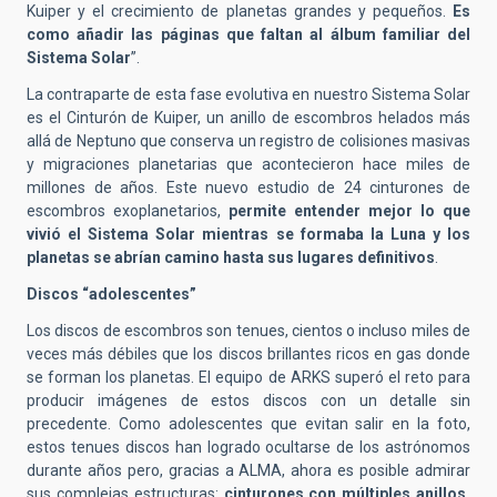
Kuiper y el crecimiento de planetas grandes y pequeños.
Es
como añadir las p
á
ginas que faltan al
á
lbum familiar del
Sistema Solar
”.
La contraparte de esta fase evolutiva en nuestro Sistema Solar
es el Cinturón de Kuiper, un anillo de escombros helados m
ás
allá
de Neptuno que conserva un registro de colisiones masivas
y migraciones planetarias que acontecieron hace miles de
millones de añ
os. E
ste nuevo
estudi
o de 24 cinturones de
escombros exoplanetarios,
permite entender mejor lo que
vivi
ó el
Sistema Solar mientras se formaba la Luna y los
planetas se abrían camino hasta sus lugares definitivos
.
Discos “adolescentes”
Los discos de escombros son tenues, cientos o incluso miles de
veces m
ás
débiles que los discos brillantes ricos en gas donde
se forman los planetas. El equipo de ARKS super
ó
el reto para
producir
imá
genes de estos discos con un detalle sin
precedente. Como adolescentes que evitan salir en la foto,
estos tenues discos han logrado ocultarse de los astrónomos
durante años pero, gracias a ALMA, ahora es posible admirar
sus complejas estructuras:
cinturones con m
ú
ltiples anillos,