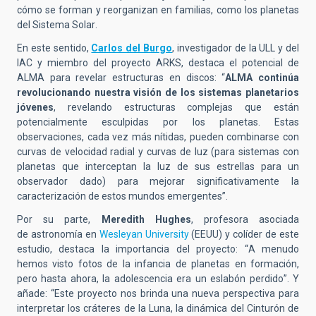
cómo se forman y reorganizan en familias, como los planetas
del Sistema Solar
.
En este sentido,
Carlos del Burgo
, investigador de la ULL y del
IAC y miembro del proyecto ARKS, destaca el potencial de
ALMA para revelar estructuras en discos: “
ALMA continúa
revolucionando nuestra visión de los sistemas planetarios
jóvenes
, revelando estructuras complejas que están
potencialmente esculpidas por los planetas. Estas
observaciones, cada vez más nítidas, pueden combinarse con
curvas de velocidad radial y curvas de luz (para sistemas con
planetas que interceptan la luz de sus estrellas para un
observador dado) para mejorar significativamente la
caracterización de estos mundos emergentes”.
Por su parte,
Meredith Hughes
, profesora asociada
de
a
stronom
í
a en
Wesleyan University
(EEUU) y colíder de este
estudio, destaca la importancia del proyecto:
“
A menudo
hemos visto fotos de la infancia de planetas en
form
ación,
pero hasta ahora, la adolescencia era un eslabón perdido
”
. Y
añade:
“Este proyecto nos brinda una nueva perspectiva para
interpretar los cr
á
teres de la Luna, la din
á
mica del Cintur
ón de