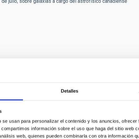
 de julio, sobre galaxias a cargo del astrofísico canadiense
guración y a cualquier sesión de este congreso pueden
Detalles
s
b se usan para personalizar el contenido y los anuncios, ofrecer
s, compartimos información sobre el uso que haga del sitio web 
 análisis web, quienes pueden combinarla con otra información q