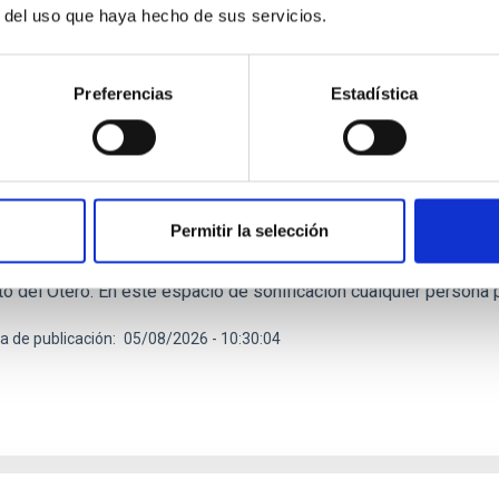
r del uso que haya hecho de sus servicios.
Preferencias
Estadística
E PRENSA
ento del 12 de agosto en Palencia se suma a la 
del programa de iniciativas que el IAC, con la colaboración del 
s y dentro de su proyecto NATE, desplegará en Palencia con motiv
Permitir la selección
á a las personas con discapacidad visual la posibilidad de segui
o del Instituto de Ciencias del Espacio (ICE-ISIC). Esta opción s
to del Otero. En este espacio de sonificación cualquier persona p
a de publicación
05/08/2026 - 10:30:04