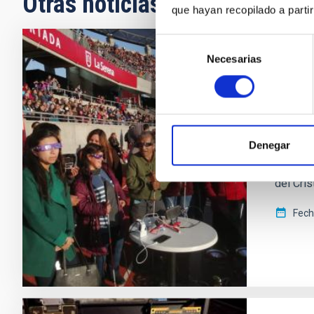
Otras noticias relacionadas
que hayan recopilado a parti
Selección
Necesarias
de
NOTA D
consentimiento
El ev
Dentro 
Canaria
Denegar
ofrecer
Inclusiv
del Cris
Fech