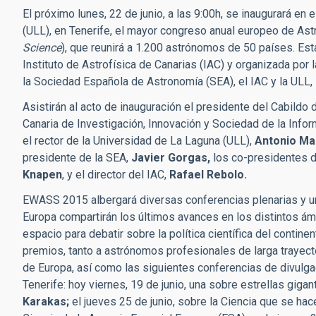
El próximo lunes, 22 de junio, a las 9:00h, se inaugurará en
(ULL), en Tenerife, el mayor congreso anual europeo de As
Science
), que reunirá a 1.200 astrónomos de 50 países. Es
Instituto de Astrofísica de Canarias (IAC) y organizada por 
la Sociedad Española de Astronomía (SEA), el IAC y la ULL, 
Asistirán al acto de inauguración el presidente del Cabildo 
Canaria de Investigación, Innovación y Sociedad de la Infor
el rector de la Universidad de La Laguna (ULL),
Antonio Ma
presidente de la SEA,
Javier Gorgas,
los co-presidentes d
Knapen
, y el director del IAC,
Rafael Rebolo.
EWASS 2015 albergará diversas conferencias plenarias y un
Europa compartirán los últimos avances en los distintos ámb
espacio para debatir sobre la política científica del contin
premios, tanto a astrónomos profesionales de larga trayec
de Europa, así como las siguientes conferencias de divulg
Tenerife: hoy viernes, 19 de junio, una sobre estrellas gigan
Karakas;
el jueves 25 de junio, sobre la Ciencia que se ha