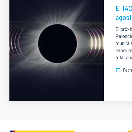
El IA
agost
El próx
Palenci
reunirá
experime
total qu
Fech