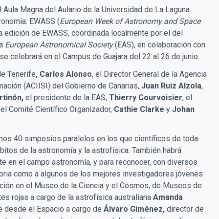
 el Aula Magna del Aulario de la Universidad de La Laguna
tronomía: EWASS (
European Week of Astronomy and Space
ta edición de EWASS, coordinada localmente por el del
la
European Astronomical Society
(EAS), en colaboración con
se celebrará en el Campus de Guajara del 22 al 26 de junio.
de Tenerife
, Carlos Alonso
, el Director General de la Agencia
mación (ACIISI) del Gobierno de Canarias,
Juan Ruiz Alzola
,
rtinón,
el presidente de la EAS,
Thierry Courvoisier
, el
el Comité Científico Organizador,
Cathie Clarke
y
Johan
os 40 simposios paralelos en los que científicos de toda
itos de la astronomía y la astrofísica. También habrá
ente en el campo astronomía, y para reconocer, con diversos
toria como a algunos de los mejores investigadores jóvenes
ación en el Museo de la Ciencia y el Cosmos, de Museos de
tes rojas a cargo de la astrofísica australiana
Amanda
ce desde el Espacio a cargo de
Álvaro Giménez,
director de