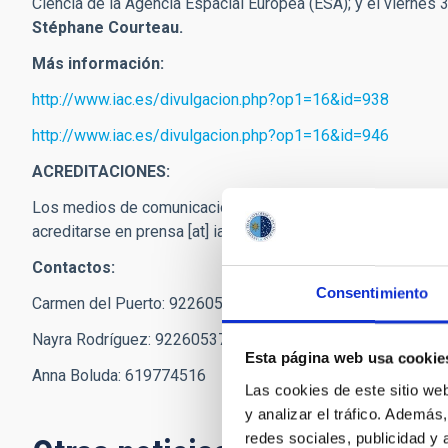
Ciencia de la Agencia Espacial Europea (ESA); y el viernes 3
Stéphane Courteau.
Más información:
http://www.iac.es/divulgacion.php?op1=16&id=938
http://www.iac.es/divulgacion.php?op1=16&id=946
ACREDITACIONES:
Los medios de comunicación que quieran acceder a la inau
acreditarse en
prensa
[at]
iac.es
(prensa[at]iac[dot]es)
Contactos:
Consentimiento
Carmen del Puerto: 922605208 y 650107957
Nayra Rodríguez: 922605371
Esta página web usa cookie
Anna Boluda: 619774516
Las cookies de este sitio we
y analizar el tráfico. Ademá
redes sociales, publicidad y