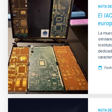
NOTA D
El IA
euro
La mues
similar
Institut
dedicad
caracter
Fech
NOTA D