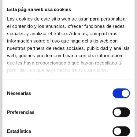
Esta página web usa cookies
El Grupo de Telescopios Isaac Newton (ING) y el
Instituto de Astrofísica de Canarias (IAC) se alegran
Las cookies de este sitio web se usan para personalizar
de hacerse eco de la concesión del Premio Nobel de
el contenido y los anuncios, ofrecer funciones de redes
Física 2019 a los astrónomos James Peebles
sociales y analizar el tráfico. Además, compartimos
(Universidad de Princeton), Michel Mayor
información sobre el uso que haga del sitio web con
(Universidad de Ginebra) y Didier Queloz (Universidad
de Ginebra y Universidad de Cambridge). La
nuestros partners de redes sociales, publicidad y análisis
Academia Sueca otorga el Premio por "las
web, quienes pueden combinarla con otra información
contribuciones a la comprensión de la evolución del
que les haya proporcionado o que hayan recopilado a
Universo y del lugar del la Tierra en el Cosmos". Para
partir del uso que haya hecho de sus servicios.
Mayor y Queloz, el premio reconoce su
descubrimiento, publicado en 1995, del primer
planeta fuera del Sistema Solar
Selección
Necesarias
de
Fecha de publicación
09/10/2019 - 10:46
consentimiento
Preferencias
Estadística