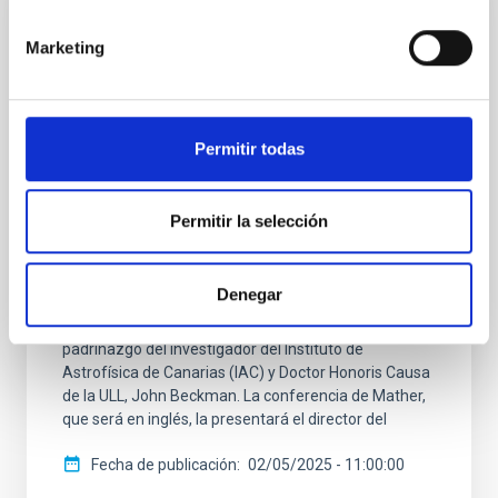
NOTA DE PRENSA
Marketing
El nobel John Mather explorará los
enigmas de la Física en el Museo de la
Ciencia y el Cosmos de Tenerife
Permitir todas
El Museo de la Ciencia y el Cosmos, del Organismo
Autónomo de Museos y Centros del Cabildo de
Tenerife, acogerá el próximo viernes 9 de mayo la
Permitir la selección
conferencia del astrofísico y premio nobel de Física
2006, John Mather bajo el título “Unsolved mysteries
of physics and astronomy”. Mather recibe esta
Denegar
semana el reconocimiento como Doctor Honoris
Causa de la Universidad de La Laguna (ULL) con el
padrinazgo del investigador del Instituto de
Astrofísica de Canarias (IAC) y Doctor Honoris Causa
de la ULL, John Beckman. La conferencia de Mather,
que será en inglés, la presentará el director del
Fecha de publicación
02/05/2025 - 11:00:00