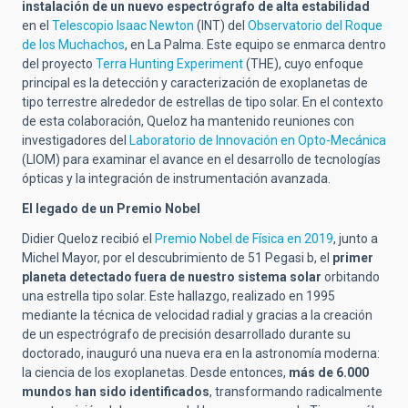
instalación de un nuevo espectrógrafo de alta estabilidad
en el
Telescopio Isaac Newton
(INT) del
Observatorio del Roque
de los Muchachos
, en La Palma. Este equipo se enmarca dentro
del proyecto
Terra Hunting Experiment
(THE), cuyo enfoque
principal es la detección y caracterización de exoplanetas de
tipo terrestre alrededor de estrellas de tipo solar. En el contexto
de esta colaboración, Queloz ha mantenido reuniones con
investigadores del
Laboratorio de Innovación en Opto-Mecánica
(LIOM) para examinar el avance en el desarrollo de tecnologías
ópticas y la integración de instrumentación avanzada.
El legado de un Premio Nobel
Didier Queloz recibió el
Premio Nobel de Física en 2019
, junto a
Michel Mayor, por el descubrimiento de 51 Pegasi b, el
primer
planeta detectado fuera de nuestro sistema solar
orbitando
una estrella tipo solar.
Este hallazgo, realizado en 1995
mediante la técnica de velocidad radial y gracias a la creación
de un espectrógrafo de precisión desarrollado durante su
doctorado, inauguró una nueva era en la astronomía moderna:
la ciencia de los exoplanetas. Desde entonces,
más de
6.000
mundos
han sido identificados
, transformando radicalmente