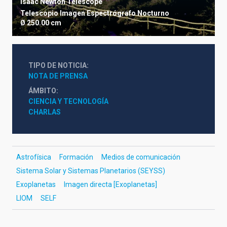
Isaac Newton Telescope
Telescopio
Imagen
Espectrógrafo
Nocturno
Ø 250.00 cm
TIPO DE NOTICIA
NOTA DE PRENSA
ÁMBITO
CIENCIA Y TECNOLOGÍA
CHARLAS
Astrofísica
Formación
Medios de comunicación
Sistema Solar y Sistemas Planetarios (SEYSS)
Exoplanetas
Imagen directa [Exoplanetas]
LIOM
SELF