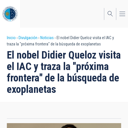
Pasar
al
contenido
principal
Sobrescribir
Inicio
Divulgación
Noticias
El nobel Didier Queloz visita el IAC y
traza la "próxima frontera" de la búsqueda de exoplanetas
enlaces
El nobel Didier Queloz visita
de
el IAC y traza la "próxima
ayuda
frontera" de la búsqueda de
a
exoplanetas
la
navegación