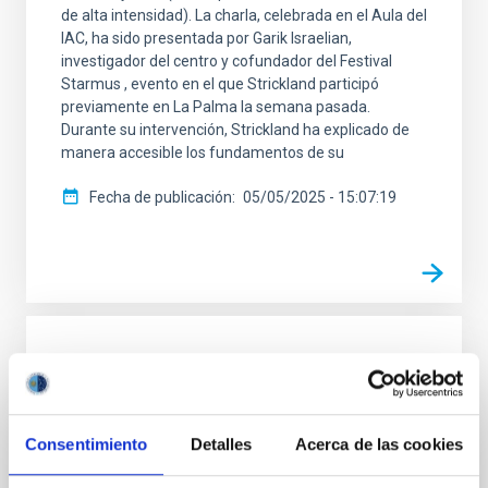
de alta intensidad). La charla, celebrada en el Aula del
IAC, ha sido presentada por Garik Israelian,
investigador del centro y cofundador del Festival
Starmus , evento en el que Strickland participó
previamente en La Palma la semana pasada.
Durante su intervención, Strickland ha explicado de
manera accesible los fundamentos de su
Fecha de publicación
05/05/2025 - 15:07:19
NOTA DE PRENSA
Didier Queloz, premio nobel de Física
2019, desarrolla un avanzado cazador de
Consentimiento
Detalles
Acerca de las cookies
planetas terrestres en el Telescopio Isaac
Newton