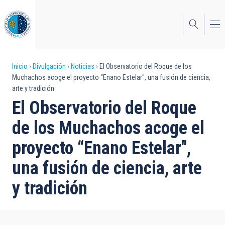
Pasar
al
contenido
principal
Sobrescribir
Inicio
Divulgación
Noticias
El Observatorio del Roque de los
Muchachos acoge el proyecto “Enano Estelar", una fusión de ciencia,
enlaces
arte y tradición
de
El Observatorio del Roque
ayuda
de los Muchachos acoge el
a
proyecto “Enano Estelar",
la
una fusión de ciencia, arte
navegación
y tradición