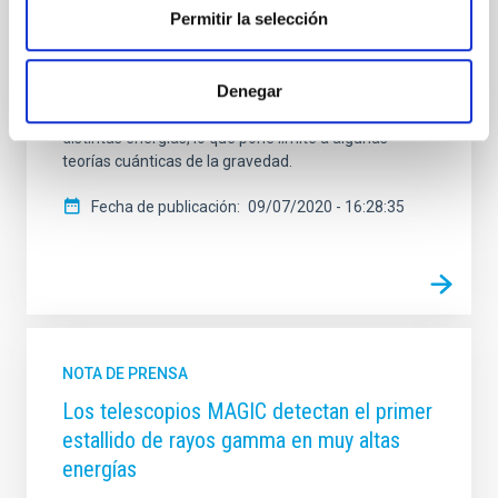
Permitir la selección
los Muchachos, permite estudiar si la velocidad de la
luz en el vacío es una constante de la naturaleza. Los
resultados, publicados en la revista Physical Review
Denegar
Letters, indican que no existen diferencias
significativas en los tiempos de llegada de fotones de
distintas energías, lo que pone límite a algunas
teorías cuánticas de la gravedad.
Fecha de publicación
09/07/2020 - 16:28:35
NOTA DE PRENSA
Los telescopios MAGIC detectan el primer
estallido de rayos gamma en muy altas
energías