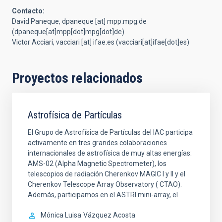
Contacto:
David Paneque,
dpaneque
[at]
mpp.mpg.de
(dpaneque[at]mpp[dot]mpg[dot]de)
Victor Acciari,
vacciari
[at]
ifae.es
(vacciari[at]ifae[dot]es)
Proyectos relacionados
Astrofísica de Partículas
El Grupo de Astrofísica de Partículas del IAC participa
activamente en tres grandes colaboraciones
internacionales de astrofísica de muy altas energías:
AMS-02 (Alpha Magnetic Spectrometer), los
telescopios de radiación Cherenkov MAGIC I y II y el
Cherenkov Telescope Array Observatory ( CTAO).
Además, participamos en el ASTRI mini-array, el
Mónica Luisa
Vázquez Acosta