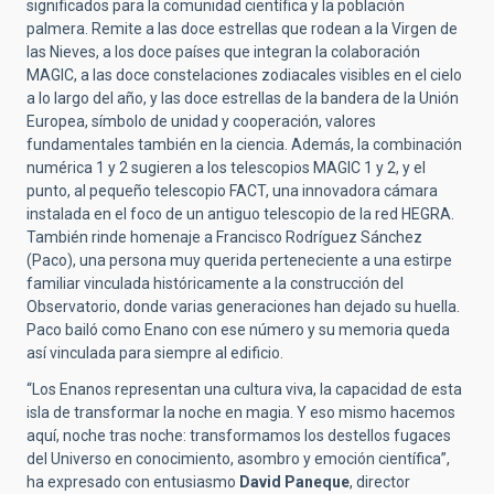
significados para la comunidad científica y la población
palmera. Remite a las doce estrellas que rodean a la Virgen de
las Nieves, a los doce países que integran la colaboración
MAGIC, a las doce constelaciones zodiacales visibles en el cielo
a lo largo del año, y las doce estrellas de la bandera de la Unión
Europea, símbolo de unidad y cooperación, valores
fundamentales también en la ciencia. Además, la combinación
numérica 1 y 2 sugieren a los telescopios MAGIC 1 y 2, y el
punto, al pequeño telescopio FACT, una innovadora cámara
instalada en el foco de un antiguo telescopio de la red HEGRA.
También rinde homenaje a Francisco Rodríguez Sánchez
(Paco), una persona muy querida perteneciente a una estirpe
familiar vinculada históricamente a la construcción del
Observatorio, donde varias generaciones han dejado su huella.
Paco bailó como Enano con ese número y su memoria queda
así vinculada para siempre al edificio.
“Los Enanos representan una cultura viva, la capacidad de esta
isla de transformar la noche en magia. Y eso mismo hacemos
aquí, noche tras noche: transformamos los destellos fugaces
del Universo en conocimiento, asombro y emoción científica”,
ha expresado con entusiasmo
David Paneque
, director