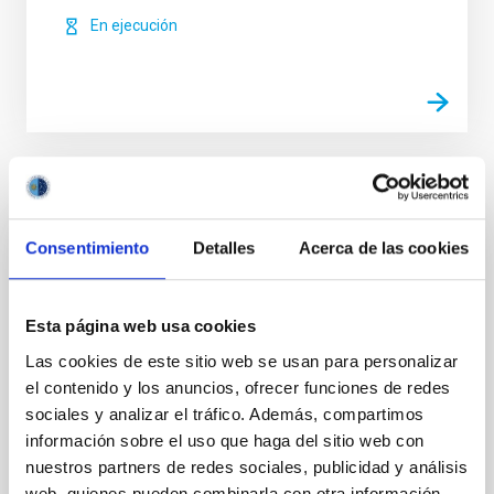
En ejecución
Noticias relacionadas
Consentimiento
Detalles
Acerca de las cookies
NOTA DE PRENSA
Los telescopios MAGIC detectan la
Esta página web usa cookies
explosión nuclear de una estrella vampiro
Las cookies de este sitio web se usan para personalizar
Un grupo de investigación, que se integra en la
el contenido y los anuncios, ofrecer funciones de redes
colaboración MAGIC, ha detectado rayos gammas de
sociales y analizar el tráfico. Además, compartimos
muy alta energía procedentes de una nova
recurrente en la Vía Láctea. Este trabajo está
información sobre el uso que haga del sitio web con
coliderado por la investigadora del Instituto de
nuestros partners de redes sociales, publicidad y análisis
Astrofísica de Canarias, Alicia López Oramas, quien,
web, quienes pueden combinarla con otra información