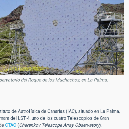
bservatorio del Roque de los Muchachos, en La Palma.
ituto de Astrofísica de Canarias (IAC), situado en La Palma,
cámara del LST-4, uno de los cuatro Telescopios de Gran
 de
CTAO
(
Cherenkov Telescope Array Observatory
),