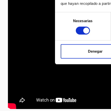
que hayan recopilado a parti
Selección
Necesarias
de
consentimiento
Denegar