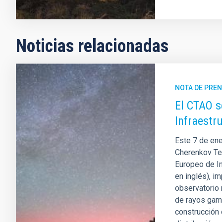
Noticias relacionadas
NOTA DE PRE
El CTAO s
Infraestr
Este 7 de ene
Cherenkov Te
Europeo de In
en inglés), i
observatorio
de rayos gamm
construcción 