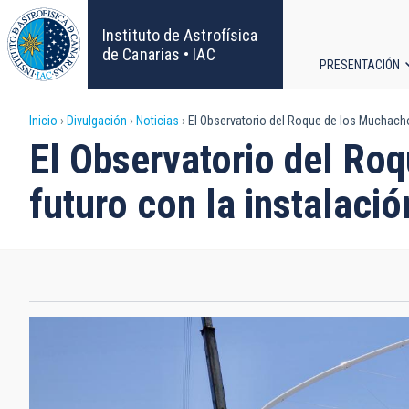
Pasar
al
Instituto de Astrofísica
contenido
de Canarias • IAC
PRESENTACIÓN
principal
Navega
Sobrescribir
Inicio
Divulgación
Noticias
El Observatorio del Roque de los Muchachos
principa
El Observatorio del Ro
enlaces
futuro con la instalaci
de
ayuda
a
la
navegación