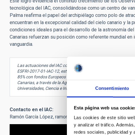
Este logro evidencia el continuo crecimiento de los Observat
tecnológica del IAC, consolidándose como un centro de van
Palma reafirma el papel del archipiélago como polo de atrac
encuentran en la excepcional calidad del cielo canario y la p
condiciones ideales para el desarrollo de la astronomía del 
Canarias refuerzan su posición como referente mundial en 
vanguardia.
Las actuaciones del IAC con cargo al proyecto “Los Cuatro Larg
ESFRI-2017-01-IAC-12, están financiadas por el Ministerio de C
85% con fondos Europeos de Desarrollo Regional (FEDER). Las 
Canarias, a través de la Agencia Canaria de Investigación, Innov
Consentimiento
Universidades, Ciencia e Innovación y Cultura.
Esta página web usa cookie
Contacto en el IAC:
Ramón García López,
ramon.garcia.lopez
[at]
iac.es
(ramon[do
Las cookies de este sitio we
y analizar el tráfico. Ademá
redes sociales, publicidad y