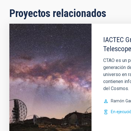
Proyectos relacionados
IACTEC Gr
Telescope
CTAO es un pr
generación d
universo en 
contienen in
del Cosmos.
Ramón
Ga
En ejecuci