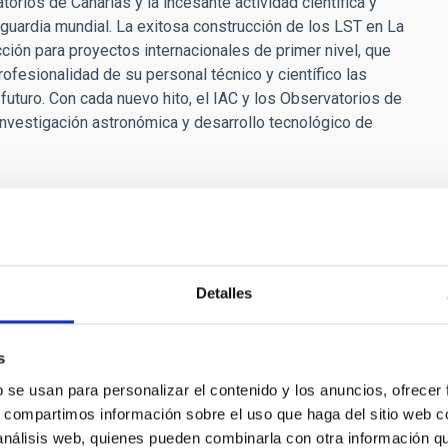
orios de Canarias y la incesante actividad científica y
guardia mundial. La exitosa construcción de los LST en La
ción para proyectos internacionales de primer nivel, que
rofesionalidad de su personal técnico y científico las
futuro. Con cada nuevo hito, el IAC y los Observatorios de
investigación astronómica y desarrollo tecnológico de
e Size Telescopes (LST) del CTA-Norte en el ORM” de referencia
iencia, Innovación y Universidades (MICIU), cofinanciadas en un
actuaciones cuentan también con financiación del Gobierno de
ación y Sociedad de la Información (ACIISI), de la Consejería de
Detalles
s
t]garcia[dot]lopez[at]iac[dot]es)
b se usan para personalizar el contenido y los anuncios, ofrecer
s, compartimos información sobre el uso que haga del sitio web 
 análisis web, quienes pueden combinarla con otra información q