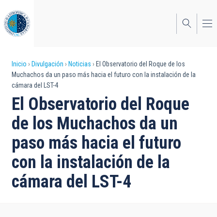
Pasar
al
contenido
principal
Sobrescribir
Inicio
Divulgación
Noticias
El Observatorio del Roque de los
Muchachos da un paso más hacia el futuro con la instalación de la
enlaces
cámara del LST-4
de
El Observatorio del Roque
ayuda
de los Muchachos da un
a
paso más hacia el futuro
la
con la instalación de la
navegación
cámara del LST-4