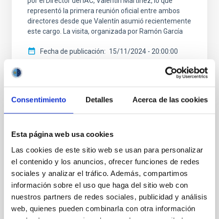
por el Director del IAC, Valentín Martínez, lo que
representó la primera reunión oficial entre ambos
directores desde que Valentín asumió recientemente
este cargo. La visita, organizada por Ramón García
Fecha de publicación
15/11/2024 - 20:00:00
Consentimiento
Detalles
Acerca de las cookies
NOTA DE PRENSA
Esta página web usa cookies
El telescopio LST-1 en La Palma descubre
Las cookies de este sitio web se usan para personalizar
el cuásar más lejano en muy altas energías
el contenido y los anuncios, ofrecer funciones de redes
El primer prototipo de Large-Sized Telescope (LST)
sociales y analizar el tráfico. Además, compartimos
del Cherenkov Telescope Array Observatory (CTAO ),
información sobre el uso que haga del sitio web con
ubicado en el Observatorio del Roque de los
nuestros partners de redes sociales, publicidad y análisis
Muchachos (Garafía, La Palma), ha realizado su
web, quienes pueden combinarla con otra información
primer descubrimiento científico al detectar la fuente