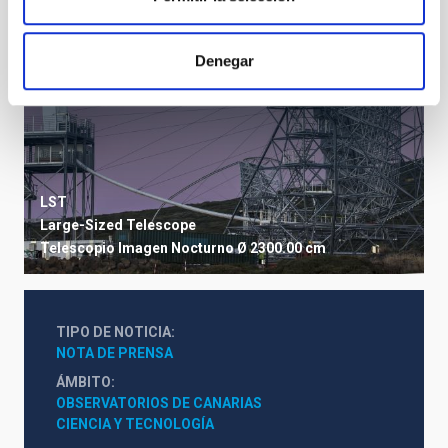
Denegar
LST
Large-Sized Telescope
Telescopio
Imagen
Nocturno
Ø 2300.00 cm
TIPO DE NOTICIA
NOTA DE PRENSA
ÁMBITO
OBSERVATORIOS DE CANARIAS
CIENCIA Y TECNOLOGÍA