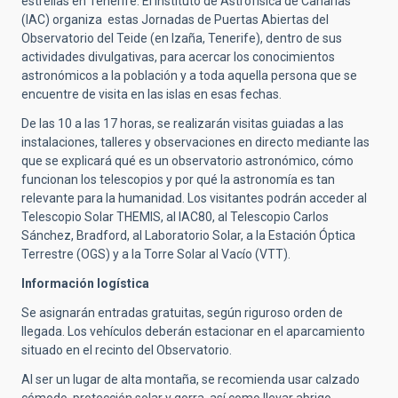
estrellas en Tenerife. El Instituto de Astrofísica de Canarias
(IAC) organiza estas Jornadas de Puertas Abiertas del
Observatorio del Teide (en Izaña, Tenerife), dentro de sus
actividades divulgativas, para acercar los conocimientos
astronómicos a la población y a toda aquella persona que se
encuentre de visita en las islas en esas fechas.
De las 10 a las 17 horas, se realizarán visitas guiadas a las
instalaciones, talleres y observaciones en directo mediante las
que se explicará qué es un observatorio astronómico, cómo
funcionan los telescopios y por qué la astronomía es tan
relevante para la humanidad. Los visitantes podrán acceder al
Telescopio Solar THEMIS, al IAC80, al Telescopio Carlos
Sánchez, Bradford, al Laboratorio Solar, a la Estación Óptica
Terrestre (OGS) y a la Torre Solar al Vacío (VTT).
Información logística
Se asignarán entradas gratuitas, según riguroso orden de
llegada. Los vehículos deberán estacionar en el aparcamiento
situado en el recinto del Observatorio.
Al ser un lugar de alta montaña, se recomienda usar calzado
cómodo, protección solar y gorra, así como llevar abrigo.