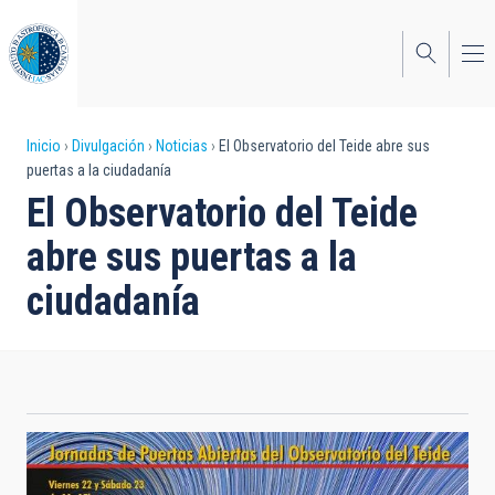
Pasar
al
contenido
principal
Sobrescribir
Inicio
Divulgación
Noticias
El Observatorio del Teide abre sus
puertas a la ciudadanía
enlaces
El Observatorio del Teide
de
abre sus puertas a la
ayuda
ciudadanía
a
la
navegación