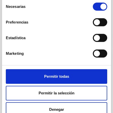
Selección
fundamental contribución a la promoción de la
Necesarias
de
ciencia y la investigación científica y técnica en
consentimiento
Fecha de publicación
06/12/2025 - 13:33:25
Preferencias
Estadística
Marketing
NOTA DE PRENSA
El Comité Científico Internacional de los
Observatorios de Canarias se reúne en
Permitir todas
Bolonia
El Comité Científico Internacional (CCI) de los
Permitir la selección
Observatorios de Canarias se ha reunido esta
semana en Bolonia (Italia) para abordar el estado
actual y las futuras actuaciones en las
Denegar
infraestructuras astronómicas gestionadas por el