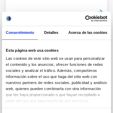
Consentimiento
Detalles
Acerca de las cookies
NOTA DE PRENSA
El IAC, reconocido por su contribución a la
Ciencia en el 47 Aniversario de la
Esta página web usa cookies
Constitución
Las cookies de este sitio web se usan para personalizar
El Instituto de Astrofísica de Canarias (IAC) ha sido
el contenido y los anuncios, ofrecer funciones de redes
distinguido por la Delegación del Gobierno en
sociales y analizar el tráfico. Además, compartimos
Canarias con uno de los reconocimientos entregados
información sobre el uso que haga del sitio web con
durante el acto de conmemoración del 47 aniversario
nuestros partners de redes sociales, publicidad y análisis
de la Constitución española de 1978, celebrado este
web, quienes pueden combinarla con otra información
6 de diciembre y presidido por el delegado del
que les haya proporcionado o que hayan recopilado a
Gobierno en Canarias, Anselmo Pestana. La
Delegación del Gobierno ha reconocido la labor del
partir del uso que haya hecho de sus servicios.
IAC, que celebra su 40 aniversario, en virtud del
artículo 44.2 de la Constitución Española, por su