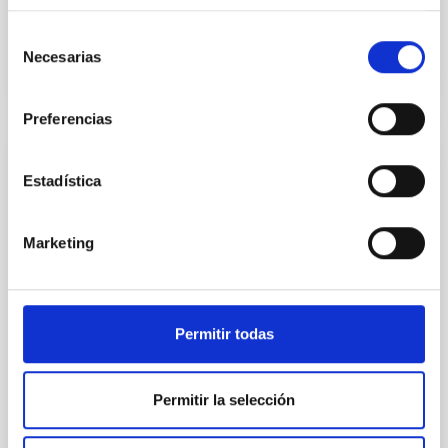
Fecha de publicación
11/11/2025 - 14:55:24
Selección
Necesarias
de
consentimiento
Preferencias
NOTA DE PRENSA
Estadística
Tres redes de doctorado europeas se
unen en Gante para la "Third EDUCADO
Marketing
Training School on Astro–AI and Machine
Learning"
Del 2 al 6 de marzo de 2026, la Universidad de Gante
Permitir todas
se convierte en el epicentro de la intersección entre
la astrofísica y la inteligencia artificial. Organizada
conjuntamente por las Redes de Doctorado MSCA
EDUCADO , liderado desde el Instituto de Astrofísica
Permitir la selección
de Canarias, MWGaiaDN , y con la colaboración de
una tercera red asociada TALES , la Escuela de