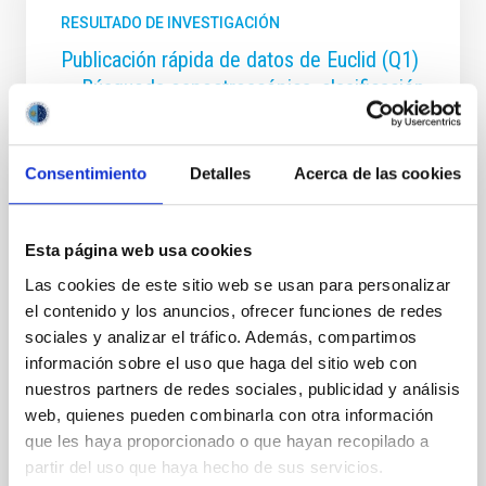
RESULTADO DE INVESTIGACIÓN
Publicación rápida de datos de Euclid (Q1)
— Búsqueda espectroscópica, clasificación
y análisis de enanas ultrafrías en los
campos profundos (Deep Fields)
Consentimiento
Detalles
Acerca de las cookies
El instrumento NISP (Near-Infrared Spectrometer
and Photometer) a bordo de la misión espacial Euclid
ha obtenido espectros en el infrarrojo cercano (NIR)
Esta página web usa cookies
de millones de objetos, entre ellos cientos de enanas
ultrafrías (UCD). Euclid obtiene simultáneamente
Las cookies de este sitio web se usan para personalizar
imágenes y espectros en modo sin rendija. Esta
el contenido y los anuncios, ofrecer funciones de redes
combinación marca una nueva era en el
sociales y analizar el tráfico. Además, compartimos
descubrimiento de objetos, como las enanas de tipos
información sobre el uso que haga del sitio web con
L y T, que pueden encontrarse mediante la
identificación directa a través de las bandas de
nuestros partners de redes sociales, publicidad y análisis
absorción de H2O y CH4. La resolución espectral del
web, quienes pueden combinarla con otra información
NISP (R ∼ 450) es suficiente para clasificar los
que les haya proporcionado o que hayan recopilado a
objetos por
partir del uso que haya hecho de sus servicios.