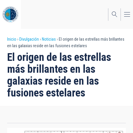
Pasar
al
contenido
principal
Sobrescribir
Inicio
Divulgación
Noticias
El origen de las estrellas más brillantes
en las galaxias reside en las fusiones estelares
enlaces
El origen de las estrellas
de
más brillantes en las
ayuda
galaxias reside en las
a
fusiones estelares
la
navegación