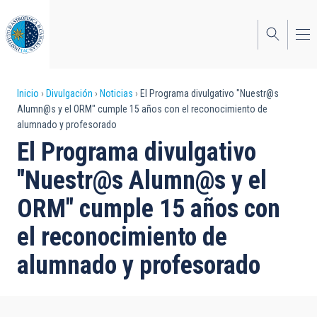
Pasar
al
contenido
principal
Sobrescribir
Inicio
Divulgación
Noticias
El Programa divulgativo "Nuestr@s
Alumn@s y el ORM" cumple 15 años con el reconocimiento de
enlaces
alumnado y profesorado
de
El Programa divulgativo
ayuda
"Nuestr@s Alumn@s y el
a
ORM" cumple 15 años con
la
el reconocimiento de
navegación
alumnado y profesorado