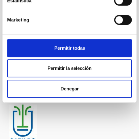
Estadística
Marketing
TIPO DE NOTICIA
FOTONOTICIA
ÁMBITO
Permitir todas
OBSERVATORIOS DE CANARIAS
DIVULGACIÓN
Permitir la selección
Divulgación
Formación
Público general
Denegar
Nuestros alumnos y el ORM