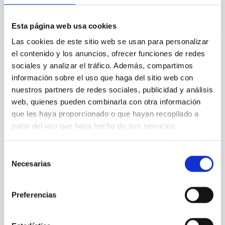
Esta página web usa cookies
Las cookies de este sitio web se usan para personalizar
el contenido y los anuncios, ofrecer funciones de redes
NOTA DE PRENSA
sociales y analizar el tráfico. Además, compartimos
Programa "Nuestros Alumnos y el ORM",
información sobre el uso que haga del sitio web con
10 años acercando la Astrofísica a la
nuestros partners de redes sociales, publicidad y análisis
comunidad escolar de La Palma
web, quienes pueden combinarla con otra información
que les haya proporcionado o que hayan recopilado a
Desde 2009, cerca de 7.000 escolares de La Palma
partir del uso que haya hecho de sus servicios.
han participado en el programa educativo “Nuestros
alumnos y el Roque de los Muchachos”, que pretende
divulgar entre el alumnado de Secundaria de la Isla la
Selección
investigación astrofísica que se lleva a cabo en el
Necesarias
de
Observatorio.
consentimiento
Fecha de publicación
10/07/2019
Preferencias