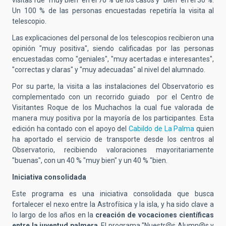
visitas fue "muy bien" en el 70 % de los casos y "bien" en el 30 %
.
Un 100 % de las personas encuestadas repetiría la visita al
telescopio
.
Las explicaciones del personal de los telescopios recibieron una
opinión "muy positiva"
, siendo calificadas por las personas
encuestadas como "geniales", "muy acertadas e interesantes",
"correctas y claras" y "muy adecuadas" al nivel del alumnado
.
Por su parte, la visita a las instalaciones del Observatorio es
complementado con un recorrido guiado
por el Centro de
Visitantes Roque de los Muchachos la cual fue valorada de
manera muy positiva por la mayoría de los participantes
. Esta
edición ha contado con el apoyo del
Cabildo de La Palma
quien
ha aportado el servicio de transporte desde los centros al
Observatorio, recibiendo
valoraciones mayoritariamente
"buenas", con un 40 % "muy bien" y un 40 % "bien.
Iniciativa consolidada
Este programa es una iniciativa consolidada que busca
fortalecer el nexo entre la Astrofísica y la isla, y ha sido clave a
lo largo de los años en la
creación de vocaciones científicas
entre la juventud palmera
. El programa "Nuestr@s Alumn@s y