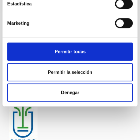
Estadística
Marketing
TIPO DE NOTICIA
FOTONOTICIA
ÁMBITO
OBSERVATORIOS DE CANARIAS
Permitir todas
DIVULGACIÓN
Permitir la selección
Divulgación
Formación
Público general
Nuestros alumnos y el ORM
Denegar