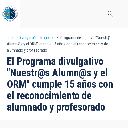
Pasar
al
contenido
principal
Sobrescribir
Inicio
Divulgación
Noticias
El Programa divulgativo "Nuestr@s
Alumn@s y el ORM" cumple 15 años con el reconocimiento de
enlaces
alumnado y profesorado
de
El Programa divulgativo
ayuda
"Nuestr@s Alumn@s y el
a
ORM" cumple 15 años con
la
el reconocimiento de
navegación
alumnado y profesorado