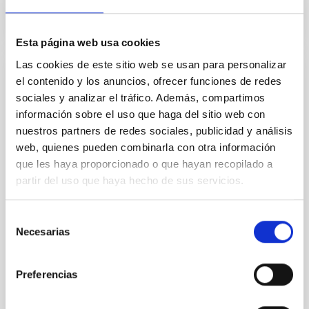
Esta página web usa cookies
Las cookies de este sitio web se usan para personalizar
NOTA DE PRENSA
el contenido y los anuncios, ofrecer funciones de redes
sociales y analizar el tráfico. Además, compartimos
Programa "Nuestros Alumnos y el ORM",
información sobre el uso que haga del sitio web con
10 años acercando la Astrofísica a la
nuestros partners de redes sociales, publicidad y análisis
comunidad escolar de La Palma
web, quienes pueden combinarla con otra información
Desde 2009, cerca de 7.000 escolares de La Palma
que les haya proporcionado o que hayan recopilado a
han participado en el programa educativo “Nuestros
partir del uso que haya hecho de sus servicios.
alumnos y el Roque de los Muchachos”, que pretende
divulgar entre el alumnado de Secundaria de la Isla la
Selección
investigación astrofísica que se lleva a cabo en el
Necesarias
de
Observatorio.
consentimiento
Fecha de publicación
10/07/2019
Preferencias