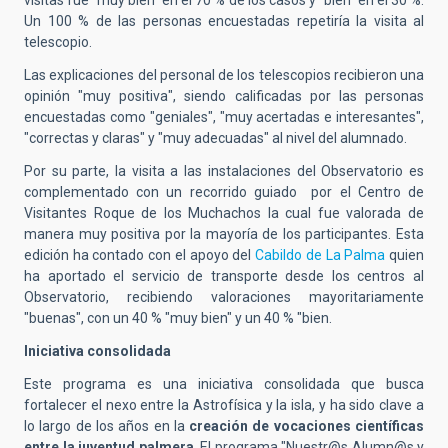
visitas fue "muy bien" en el 70 % de los casos y "bien" en el 30 %
.
Un 100 % de las personas encuestadas repetiría la visita al
telescopio
.
Las explicaciones del personal de los telescopios recibieron una
opinión "muy positiva"
, siendo calificadas por las personas
encuestadas como "geniales", "muy acertadas e interesantes",
"correctas y claras" y "muy adecuadas" al nivel del alumnado
.
Por su parte, la visita a las instalaciones del Observatorio es
complementado con un recorrido guiado
por el Centro de
Visitantes Roque de los Muchachos la cual fue valorada de
manera muy positiva por la mayoría de los participantes
. Esta
edición ha contado con el apoyo del
Cabildo de La Palma
quien
ha aportado el servicio de transporte desde los centros al
Observatorio, recibiendo
valoraciones mayoritariamente
"buenas", con un 40 % "muy bien" y un 40 % "bien.
Iniciativa consolidada
Este programa es una iniciativa consolidada que busca
fortalecer el nexo entre la Astrofísica y la isla, y ha sido clave a
lo largo de los años en la
creación de vocaciones científicas
entre la juventud palmera
. El programa "Nuestr@s Alumn@s y