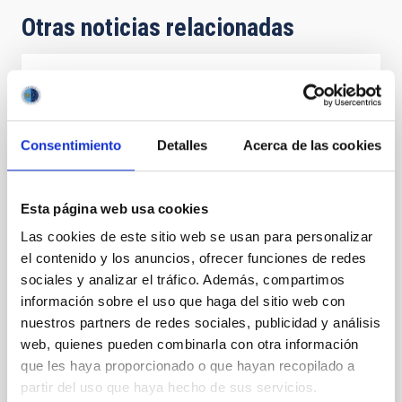
Otras noticias relacionadas
FOTONOTICIA
El IAC colabora en un simulacro de
emergencia forestal de importancia
Consentimiento
Detalles
Acerca de las cookies
estratégica para La Palma
Los Equipos de Intervención y Refuerzo en Incendios
Esta página web usa cookies
Forestales del Gobierno de Canarias realizan
Las cookies de este sitio web se usan para personalizar
prácticas en el Observatorio del Roque de los
Muchachos con participación del Instituto de
el contenido y los anuncios, ofrecer funciones de redes
Astrofísica de Canarias El Observatorio del Roque de
sociales y analizar el tráfico. Además, compartimos
los Muchachos (ORM) acogió el pasado 11 de julio
información sobre el uso que haga del sitio web con
una práctica de gran relevancia para la seguridad de
nuestros partners de redes sociales, publicidad y análisis
las Cumbres de la isla de La Palma, con la
web, quienes pueden combinarla con otra información
participación de los Equipos de Intervención y
que les haya proporcionado o que hayan recopilado a
Refuerzo en Incendios Forestales (EIRIF) del Gobierno
partir del uso que haya hecho de sus servicios.
de Canarias y la colaboración del Instituto de