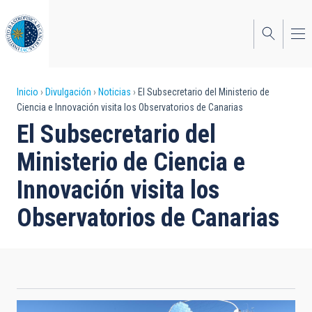
Pasar
al
contenido
principal
Sobrescribir
Inicio
Divulgación
Noticias
El Subsecretario del Ministerio de
Ciencia e Innovación visita los Observatorios de Canarias
enlaces
El Subsecretario del
de
Ministerio de Ciencia e
ayuda
Innovación visita los
a
Observatorios de Canarias
la
navegación