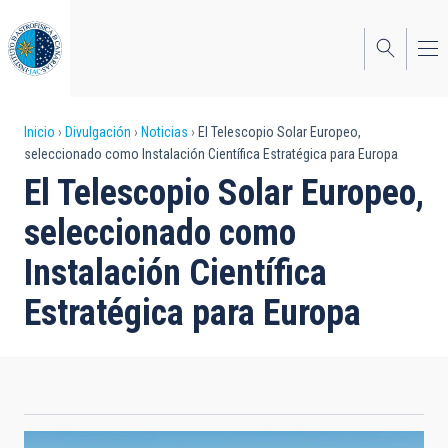
Pasar
al
contenido
principal
Sobrescribir
Inicio
Divulgación
Noticias
El Telescopio Solar Europeo,
seleccionado como Instalación Científica Estratégica para Europa
enlaces
El Telescopio Solar Europeo,
de
seleccionado como
ayuda
Instalación Científica
a
Estratégica para Europa
la
navegación