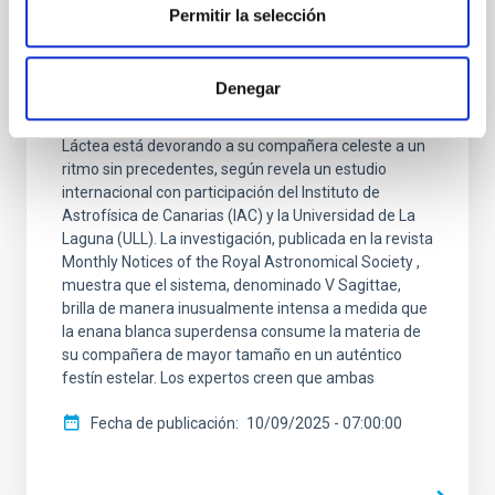
Permitir la selección
una inusual “danza estelar” que podría
culminar en una explosión visible desde la
Tierra
Denegar
Una estrella enana blanca de nuestra propia Vía
Láctea está devorando a su compañera celeste a un
ritmo sin precedentes, según revela un estudio
internacional con participación del Instituto de
Astrofísica de Canarias (IAC) y la Universidad de La
Laguna (ULL). La investigación, publicada en la revista
Monthly Notices of the Royal Astronomical Society ,
muestra que el sistema, denominado V Sagittae,
brilla de manera inusualmente intensa a medida que
la enana blanca superdensa consume la materia de
su compañera de mayor tamaño en un auténtico
festín estelar. Los expertos creen que ambas
Fecha de publicación
10/09/2025 - 07:00:00