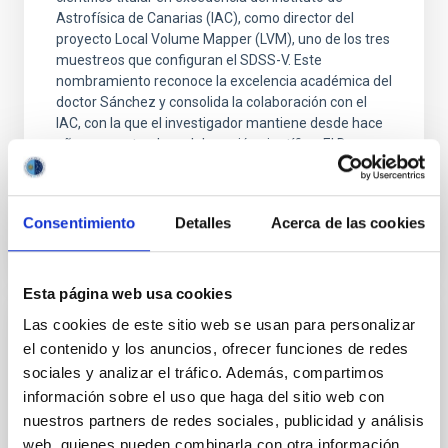
Astrofísica de Canarias (IAC), como director del
proyecto Local Volume Mapper (LVM), uno de los tres
muestreos que configuran el SDSS-V. Este
nombramiento reconoce la excelencia académica del
doctor Sánchez y consolida la colaboración con el
IAC, con la que el investigador mantiene desde hace
años una estrecha colaboración científica. El Dr
Fecha de publicación
28/01/2026 - 09:00:15
Consentimiento
Detalles
Acerca de las cookies
Esta página web usa cookies
Las cookies de este sitio web se usan para personalizar
NOTA DE PRENSA
el contenido y los anuncios, ofrecer funciones de redes
Las galaxias enanas, clave para entender
sociales y analizar el tráfico. Además, compartimos
los límites del modelo del Universo
información sobre el uso que haga del sitio web con
nuestros partners de redes sociales, publicidad y análisis
Las galaxias más pequeñas del cosmos están
web, quienes pueden combinarla con otra información