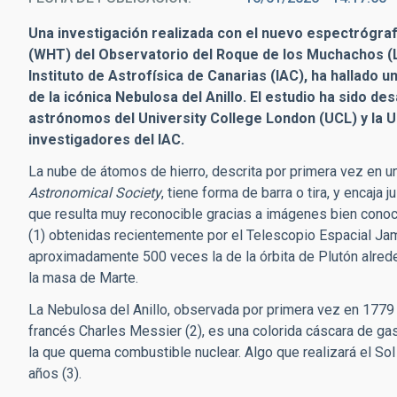
Una investigación realizada con el nuevo espectrógraf
(WHT) del Observatorio del Roque de los Muchachos (La
Instituto de Astrofísica de Canarias (IAC), ha hallado 
de la icónica Nebulosa del Anillo. El estudio ha sido de
astrónomos del University College London (UCL) y la Un
investigadores del IAC.
La nube de átomos de hierro, descrita por primera vez en un 
Astronomical Society
, tiene forma de barra o tira, y encaja 
que resulta muy reconocible gracias a imágenes bien conoci
(1) obtenidas recientemente por el Telescopio Espacial Ja
aproximadamente 500 veces la de la órbita de Plutón alred
la masa de Marte.
La Nebulosa del Anillo, observada por primera vez en 1779 
francés Charles Messier (2), es una colorida cáscara de gas 
la que quema combustible nuclear. Algo que realizará el So
años (3).