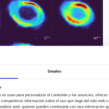
Detalles
de la Nebulosa del Anillo obtenidas con WEAVE. El color en
s
rón-rojo el más intenso, pasando por amarillo y verde hasta
e a la izquierda en cada panel.
Descripción completa
b se usan para personalizar el contenido y los anuncios, ofrecer
s, compartimos información sobre el uso que haga del sitio web 
se formó la barra de hierro es actualmente un misterio, y que
 análisis web, quienes pueden combinarla con otra información q