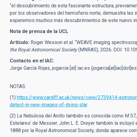
“el descubrimiento de esta fascinante estructura, previamen
por los observadores del hemisferio norte, demuestra las 
esperemos muchos más descubrimientos de este nuevo in
Nota de prensa de la UCL
Artículo:
Roger Wesson et al. “
WEAVE imaging spectroscopy 
the Royal Astronomical Society
(MNRAS), 2026. DOI: 10.1
Contacto en el IAC:
Jorge García Rojas,
jogarcia
[at]
iac.es
(jogarcia[at]iac[dot]es
NOTAS:
(1)
https://www.cardiff.ac.uk/news/view/2739414-astronom
detect-in-new-images-of-dying-star
(2) La Nebulosa del Anillo también es conocida como M 57,
Estelares’ de Messier. John L. E. Dreyer también la incluyó
1888 por la Royal Astronomical Society, donde aparece c