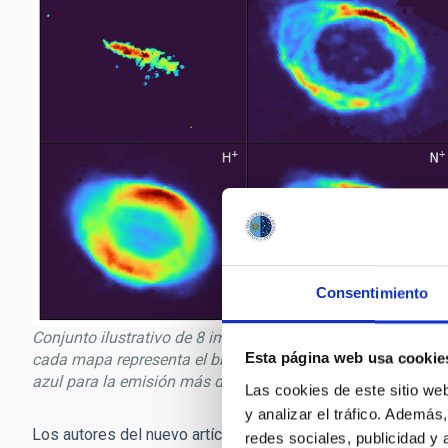
Consentimiento
Conjunto ilustrativo de 8 imágenes individuales de líneas 
Esta página web usa cookie
cada mapa representa el brillo de la emisión, siendo el mar
azul para la emisión más débil. El norte está arriba y el est
Las cookies de este sitio we
y analizar el tráfico. Ademá
Los autores del nuevo artículo señalan que la forma en que 
redes sociales, publicidad y