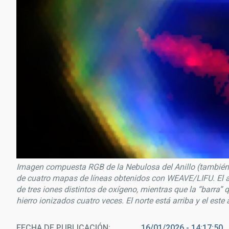
Imagen compuesta RGB de la Nebulosa del Anillo (también
de cuatro mapas de líneas obtenidos con WEAVE/LIFU. El an
de tres iones distintos de oxígeno, mientras que la “barra”
hierro ionizados cuatro veces. El norte está arriba y el este
FECHA DE PUBLICACIÓN
16/01/2026 - 14:17:50