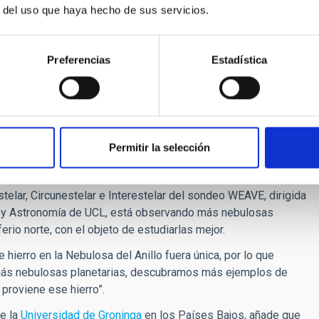
ara desentrañar lo que está ocurriendo. Los posibles
r del uso que haya hecho de sus servicios.
e hierro podría estar revelando algo nuevo sobre cómo se
á (de manera más intrigante) el hierro sea un arco de plasma
n planeta rocoso atrapado en el proceso de expulsión de la
Preferencias
Estadística
del IAC y coautor del artículo, comenta: “Sin duda necesitamos
ten con el hierro recién detectado, ya que esto
eguir. En este momento, nos falta esta información crucial”.
planea obtener datos utilizando el modo de espectroscopía de
Permitir la selección
comprender mejor cómo podría haberse formado la barra.
inco años, abarcando desde el estudio de enanas blancas
telar, Circunestelar e Interestelar del sondeo WEAVE, dirigida
 y Astronomía de UCL, está observando más nebulosas
rio norte, con el objeto de estudiarlas mejor.
hierro en la Nebulosa del Anillo fuera única, por lo que
ás nebulosas planetarias, descubramos más ejemplos de
proviene ese hierro”.
de la
Universidad de Groninga
en los Países Bajos, añade que