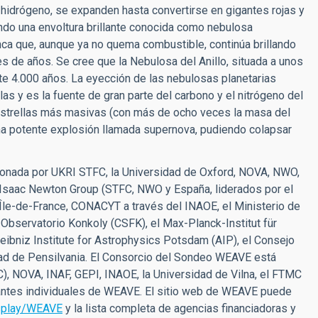
hidrógeno, se expanden hasta convertirse en gigantes rojas y
do una envoltura brillante conocida como nebulosa
anca que, aunque ya no quema combustible, continúa brillando
es de años. Se cree que la Nebulosa del Anillo, situada a unos
e 4.000 años. La eyección de las nebulosas planetarias
las y es la fuente de gran parte del carbono y el nitrógeno del
s estrellas más masivas (con más de ocho veces la masa del
una potente explosión llamada supernova, pudiendo colapsar
cionada por UKRI STFC, la Universidad de Oxford, NOVA, NWO,
el Isaac Newton Group (STFC, NWO y España, liderados por el
 Île-de-France, CONACYT a través del INAOE, el Ministerio de
l Observatorio Konkoly (CSFK), el Max-Planck-Institut für
eibniz Institute for Astrophysics Potsdam (AIP), el Consejo
dad de Pensilvania. El Consorcio del Sondeo WEAVE está
), NOVA, INAF, GEPI, INAOE, la Universidad de Vilna, el FTMC
ipantes individuales de WEAVE. El sitio web de WEAVE puede
display/WEAVE
y la lista completa de agencias financiadoras y