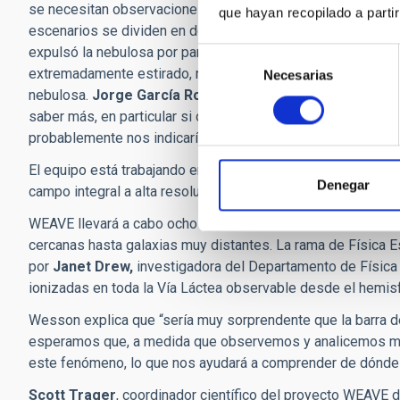
se necesitan observaciones adicionales y más detalladas p
que hayan recopilado a parti
escenarios se dividen en dos grandes opciones: la barra d
expulsó la nebulosa por parte de la estrella central, o quiz
Selección
extremadamente estirado, resultado de la evaporación de u
Necesarias
de
nebulosa.
Jorge García Rojas
, investigador postdoctoral 
consentimiento
saber más, en particular si otros elementos químicos coexis
probablemente nos indicaría qué clase de modelo debemos s
El equipo está trabajando en un estudio de seguimiento y 
Denegar
campo integral a alta resolución espectral de WEAVE para 
WEAVE llevará a cabo ocho sondeos durante los próximos c
cercanas hasta galaxias muy distantes. La rama de Física Es
por
Janet Drew,
investigadora
del Departamento de Física
ionizadas en toda la Vía Láctea observable desde el hemisfe
Wesson explica que “sería muy sorprendente que la barra de 
esperamos que, a medida que observemos y analicemos m
este fenómeno, lo que nos ayudará a comprender de dónde 
Scott Trager
, coordinador científico del proyecto WEAVE 