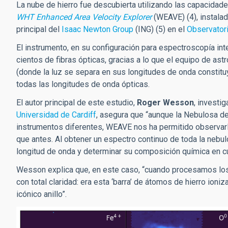
La nube de hierro fue descubierta utilizando las capacidad
WHT Enhanced Area Velocity Explorer
(WEAVE) (4), instalad
principal del
Isaac Newton Group
(ING) (5) en el
Observator
El instrumento, en su configuración para espectroscopía in
cientos de fibras ópticas, gracias a lo que el equipo de as
(donde la luz se separa en sus longitudes de onda constituy
todas las longitudes de onda ópticas.
El autor principal de este estudio,
Roger Wesson
, investi
Universidad de Cardiff
, asegura que “aunque la Nebulosa de
instrumentos diferentes, WEAVE nos ha permitido observar
que antes. Al obtener un espectro continuo de toda la neb
longitud de onda y determinar su composición química en cu
Wesson explica que, en este caso, “cuando procesamos los
con total claridad: era esta ‘barra’ de átomos de hierro ion
icónico anillo”.