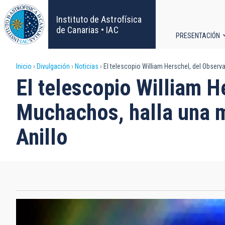
Pasar
al
Instituto de Astrofísica
contenido
de Canarias • IAC
PRESENTACIÓN
principal
Navega
Sobrescribir
Inicio
Divulgación
Noticias
El telescopio William Herschel, del Observa
principa
El telescopio William H
enlaces
Muchachos, halla una mi
de
Anillo
ayuda
a
la
navegación