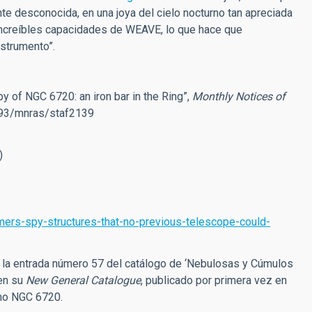
te desconocida, en una joya del cielo nocturno tan apreciada
increíbles capacidades de WEAVE, lo que hace que
strumento”.
of NGC 6720: an iron bar in the Ring
”,
Monthly Notices of
093/mnras/staf2139
)
ers-spy-structures-that-no-previous-telescope-could-
 la entrada número 57 del catálogo de ‘Nebulosas y Cúmulos
 en su
New General Catalogue
, publicado por primera vez en
omo NGC 6720.