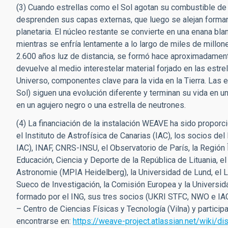
(3) Cuando estrellas como el Sol agotan su combustible de 
desprenden sus capas externas, que luego se alejan forman
planetaria. El núcleo restante se convierte en una enana bl
mientras se enfría lentamente a lo largo de miles de millon
2.600 años luz de distancia, se formó hace aproximadament
devuelve al medio interestelar material forjado en las estrel
Universo, componentes clave para la vida en la Tierra. La
Sol) siguen una evolución diferente y terminan su vida en 
en un agujero negro o una estrella de neutrones.
(4) La financiación de la instalación WEAVE ha sido propor
el Instituto de Astrofísica de Canarias (IAC), los socios d
IAC), INAF, CNRS-INSU, el Observatorio de París, la Región
Educación, Ciencia y Deporte de la República de Lituania, e
Astronomie (MPIA Heidelberg), la Universidad de Lund, el L
Sueco de Investigación, la Comisión Europea y la Universi
formado por el ING, sus tres socios (UKRI STFC, NWO e IAC
– Centro de Ciencias Físicas y Tecnología (Vilna) y partic
encontrarse en:
https://weave-project.atlassian.net/wiki/