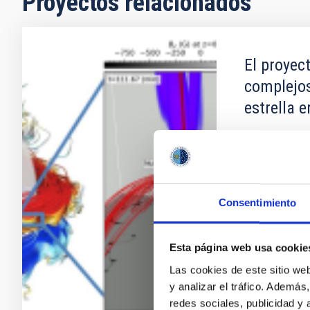
Proyectos relacionados
El proyec
complejos
estrella 
El Sol es una
violentas pue
causar pertur
tierra y en ó
de forma cohe
Consentimiento
Física Solar
Esta página web usa cookie
Fernando
Las cookies de este sitio we
En ejecuci
y analizar el tráfico. Ademá
redes sociales, publicidad y