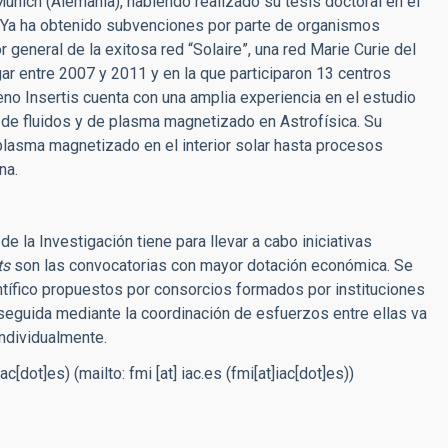
unich (Alemania), habiendo realizado su tesis doctoral en el
. Ya ha obtenido subvenciones por parte de organismos
eneral de la exitosa red “Solaire”, una red Marie Curie del
r entre 2007 y 2011 y en la que participaron 13 centros
o Insertis cuenta con una amplia experiencia en el estudio
ca de fluidos y de plasma magnetizado en Astrofísica. Su
asma magnetizado en el interior solar hasta procesos
na.
la Investigación tiene para llevar a cabo iniciativas
ts
son las convocatorias con mayor dotación económica. Se
ntífico propuestos por consorcios formados por instituciones
seguida mediante la coordinación de esfuerzos entre ellas va
individualmente.
iac[dot]es)
(mailto:
fmi
[at]
iac.es
(fmi[at]iac[dot]es)
)