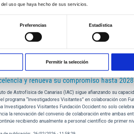
r del uso que haya hecho de sus servicios.
Preferencias
Estadística
E PRENSA
Permitir la selección
ograma de Investigadores Visitantes Fundació
celencia y renueva su compromiso hasta 2028
tuto de Astrofísica de Canarias (IAC) sigue afianzando su capacida
del programa “Investigadores Visitantes” en colaboración con Fun
a Investigadores Visitantes Fundación Occident no solo celebra 
ncia la renovación del convenio de colaboración entre ambas ent
ontinúe recibiendo anualmente a personal científico de primer ni
a de publicación
26/02/2026 - 11:58:29