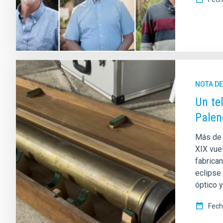
NOTA D
Un te
Palen
Más de 
XIX vuel
fabrica
eclipse
óptico 
Fech