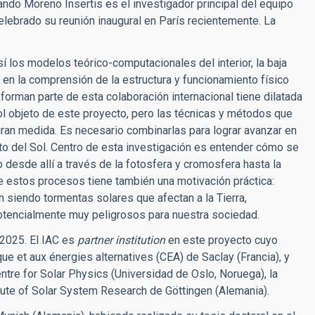
nando Moreno Insertis es el investigador principal del equipo
celebrado su reunión inaugural en París recientemente. La
í los modelos teórico-computacionales del interior, la baja
vo en la comprensión de la estructura y funcionamiento físico
 forman parte de esta colaboración internacional tiene dilatada
ol objeto de este proyecto, pero las técnicas y métodos que
gran medida. Es necesario combinarlas para lograr avanzar en
 del Sol. Centro de esta investigación es entender cómo se
 desde allí a través de la fotosfera y cromosfera hasta la
 de estos procesos tiene también una motivación práctica:
 siendo tormentas solares que afectan a la Tierra,
tencialmente muy peligrosos para nuestra sociedad.
 2025. El IAC es
partner institution
en este proyecto cuyo
ue et aux énergies alternatives (CEA) de Saclay (Francia), y
ntre for Solar Physics (Universidad de Oslo, Noruega), la
tute of Solar System Research de Göttingen (Alemania).