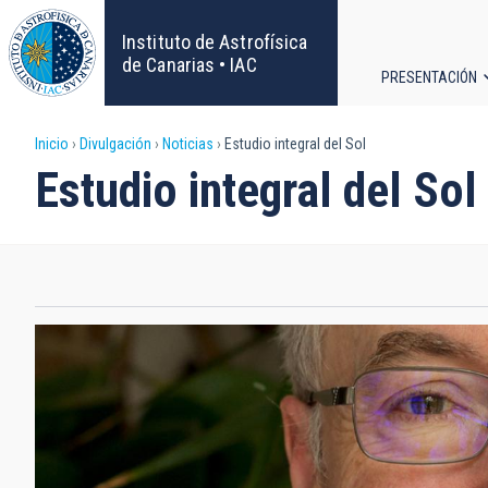
Pasar
al
Instituto de Astrofísica
contenido
de Canarias • IAC
PRESENTACIÓN
principal
Navega
Sobrescribir
Inicio
Divulgación
Noticias
Estudio integral del Sol
principa
Estudio integral del Sol
enlaces
de
ayuda
a
la
navegación