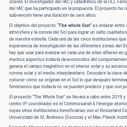
Grants
. El investigador del IAC y catedrático de la ULL Fer
del IAC que ha participado en la propuesta. El proyecto ha 
subvención tiene una duración de seis años.
El objetivo del proyecto “
The whole Sun”
es enlazar entre s
atmósfera y la corona del Sol para lograr un salto cualitati
de nuestra estrella. Cada una de las cinco instituciones que
experiencia de investigación de las diferentes zonas del S
hay que usar para avanzar en cada una de ellas difieren en 
muchos aspectos todavía desconocidos del comportamiento
genera el campo magnético en el interior solar y su ascenso
corona solar y el medio interplanetario. Descubrir la clave
conocer cómo se originan en el Sol lo que después terminan
fenómenos que todavía no se pueden predecir y que son po
El proyecto “The Whole Sun” se llevará a cabo entre 2019 y
centro IP coordinador es el Commissariat à l’énergie atomiq
cuyas otras instituciones beneficiarias son el Rosseland Ce
Universidad de St. Andrews (Escocia) y el Max Planck Insti