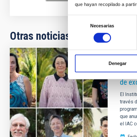
que hayan recopilado a parti
Selección
Necesarias
de
Otras noticias relacionadas
consentimiento
NOTA D
Denegar
El Pr
de ex
El Insti
través 
program
que anu
el IAC c
Fech