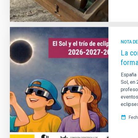
NOTA D
La co
forma
España 
Sol, en 
profeso
eventos 
eclipse
Fech