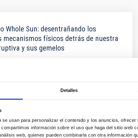
to Whole Sun: desentrañando los
 mecanismos físicos detrás de nuestra
eruptiva y sus gemelos
 estrella activa magnéticamente cuyas erupciones
den impactar y deformar la magnetosfera terrestre y
baciones importantes en instalaciones tecnológicas en
rbita. The Whole Sun tiene como objetivo central abordar,
rente y por primera vez, cuestiones actuales clave en
Detalles
s
Moreno Insertis
b se usan para personalizar el contenido y los anuncios, ofrecer
ón
s, compartimos información sobre el uso que haga del sitio web 
 análisis web, quienes pueden combinarla con otra información q