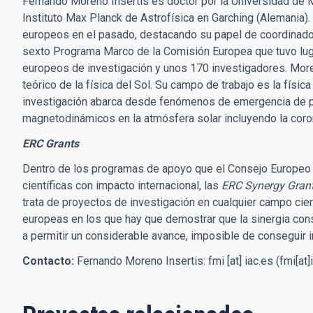
Fernando Moreno Insertis es doctor por la Universidad de M
Instituto Max Planck de Astrofísica en Garching (Alemania)
europeos en el pasado, destacando su papel de coordinador g
sexto Programa Marco de la Comisión Europea que tuvo luga
europeos de investigación y unos 170 investigadores. Moren
teórico de la física del Sol. Su campo de trabajo es la físi
investigación abarca desde fenómenos de emergencia de pl
magnetodinámicos en la atmósfera solar incluyendo la coro
ERC Grants
Dentro de los programas de apoyo que el Consejo Europeo de 
científicas con impacto internacional, las
ERC Synergy Gran
trata de proyectos de investigación en cualquier campo cie
europeas en los que hay que demostrar que la sinergia con
a permitir un considerable avance, imposible de conseguir 
Contacto:
Fernando Moreno Insertis:
fmi
[at]
iac.es
(fmi[at]