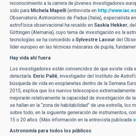
reconocimiento a la carrera de jóvenes investigadores europ
sido para
Michela Mapelli
(entrevista en
http://www.iac.
Observatorio Astronómico de Padua (Italia), especialista en 
astrofísica observacional ha recaído en
Saskia Hekker
, de
Göttingen (Alemania), cuyo tema de investigación es la ast
tecnologías se ha concedido a
Sylvestre Lacour
del Obser
líder europeo en las técnicas máscaras de pupila, fundament
Hay vida ahí fuera
Los investigadores están convencidos de que existe vida e
detectarla.
Enric Pallé
, investigador del Instituto de Astro
búsqueda de vida en exoplanetas dentro de la Semana Euro
2015, explica que los nuevos telescopios extremadamente 
mejorarán relativamente la capacidad de investigación de 
se hallan en la “zona de habitabilidad” de una estrella, los
sobre todo, en la siguiente generación de instrumentos, con
15 o 20 años. (Más información en la entrevista publicada
a
Astronomía para todos los públicos