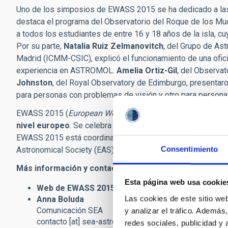
Uno de los simposios de EWASS 2015 se ha dedicado a las a
destaca el programa del Observatorio del Roque de los Mu
a todos los estudiantes de entre 16 y 18 años de la isla, 
Por su parte,
Natalia Ruiz Zelmanovitch
, del Grupo de Ast
Madrid (ICMM-CSIC), explicó el funcionamiento de una ofici
experiencia en ASTROMOL.
Amelia Ortiz-Gil
, del Observat
Johnston
, del Royal Observatory de Edimburgo, presentaro
para personas con problemas de visión y otro para persona
EWASS 2015 (
European Week of Astronomy and Space Sc
nivel europeo
. Se celebra en el Campus de Guajara de la Un
EWASS 2015 está coordinada localmente por el Instituto de 
Consentimiento
Astronomical Society (EAS), en colaboración con la Socieda
Más información y contacto:
Esta página web usa cookie
Web de EWASS 2015:
http://eas.unige.ch/EWASS2
Las cookies de este sitio we
Anna Boluda
Comunicación SEA
y analizar el tráfico. Ademá
contacto
[at]
sea-astronomia.es
(contacto[at]sea-astr
redes sociales, publicidad y