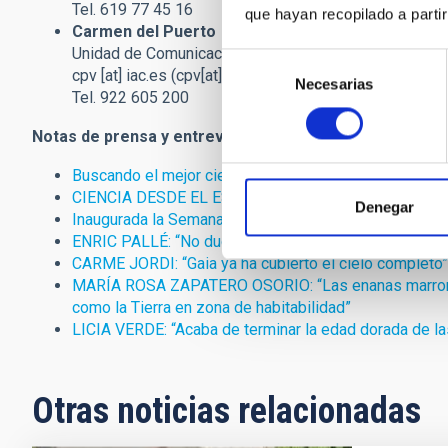
Tel. 619 77 45 16
que hayan recopilado a parti
Carmen del Puerto
Unidad de Comunicación y Cultura Científica, IAC
Selección
cpv
[at]
iac.es
(cpv[at]iac[dot]es)
Necesarias
de
Tel. 922 605 200
consentimiento
Notas de prensa y entrevistas relacionadas
Buscando el mejor cielo
CIENCIA DESDE EL ESPACIO”
Denegar
Inaugurada la Semana Europea de la Astronomía y la
ENRIC PALLÉ: “No dudamos de que haya vida en algún 
CARME JORDI: “Gaia ya ha cubierto el cielo completo”
MARÍA ROSA ZAPATERO OSORIO: “Las enanas marrones 
como la Tierra en zona de habitabilidad”
LICIA VERDE: “Acaba de terminar la edad dorada de 
Otras noticias relacionadas