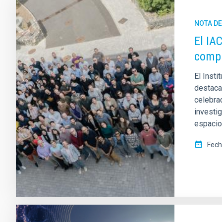
NOTA D
El IA
compa
El Insti
destacad
celebrad
investi
espacio
Fech