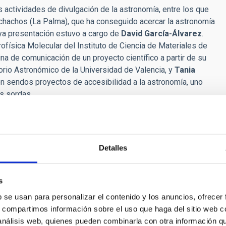
ctividades de divulgación de la astronomía, entre los que
chachos (La Palma), que ha conseguido acercar la astronomía
cuya presentación estuvo a cargo de
David García-Álvarez
.
rofísica Molecular del Instituto de Ciencia de Materiales de
na de comunicación de un proyecto científico a partir de su
orio Astronómico de la Universidad de Valencia, y
Tania
n sendos proyectos de accesibilidad a la astronomía, uno
s sordas.
ience
) es el
mayor congreso anual de la astronomía a
iversidad de La Laguna (Tenerife) del 22 al 26 de junio.
Astrofísica de Canarias (IAC) y organizada por la European
Detalles
d Española de Astronomía (SEA), el IAC y la ULL.
s
015/
b se usan para personalizar el contenido y los anuncios, ofrecer
s, compartimos información sobre el uso que haga del sitio web 
onomia[dot]es)
 análisis web, quienes pueden combinarla con otra información q