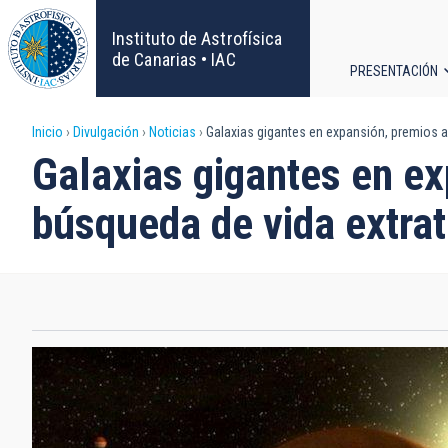
Pasar
al
Instituto de Astrofísica
contenido
de Canarias • IAC
PRESENTACIÓN
principal
Navega
Sobrescribir
Inicio
Divulgación
Noticias
Galaxias gigantes en expansión, premios a 
principa
Galaxias gigantes en ex
enlaces
búsqueda de vida extrat
de
ayuda
a
la
navegación