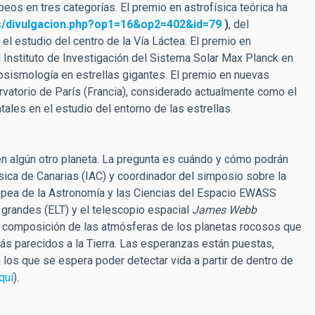
eos en tres categorías. El premio en astrofísica teórica ha
es/divulgacion.php?op1=16&op2=402&id=79
)
, del
el estudio del centro de la Vía Láctea. El premio en
l Instituto de Investigación del Sistema Solar Max Planck en
rosismología en estrellas gigantes. El premio en nuevas
vatorio de París (Francia), considerado actualmente como el
ales en el estudio del entorno de las estrellas.
n algún otro planeta. La pregunta es cuándo y cómo podrán
física de Canarias (IAC) y coordinador del simposio sobre la
pea de la Astronomía y las Ciencias del Espacio EWASS
grandes (ELT) y el telescopio espacial
James Webb
la composición de las atmósferas de los planetas rocosos que
 más parecidos a la Tierra. Las esperanzas están puestas,
 los que se espera poder detectar vida a partir de dentro de
quí
).