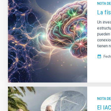
NOTA D
La fí
Un inve
estruct
pueden 
conexio
tienen 
Fech
NOTA D
El IA