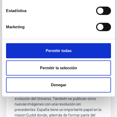
provocan cambios muy sutiles en la apariencia y
Estadística
Fecha de publicación
07/11/2023 - 17:15
Marketing
Permitir todas
NOTA DE PRENSA
Los primeros resultados de Euclid
deslumbran a la comunidad científica
Permitir la selección
El Consorcio Euclid anuncia la publicación de sus
primeros artículos, que demuestran la capacidad de
Denegar
esta misión espacial para buscar planetas errantes,
estudiar la materia oscura de galaxias y explorar la
evolución del Universo. También se publican cinco
nuevas imágenes con una resolución sin
precedentes. España tiene un importante papel en la
misión Euclid donde, además de formar parte del