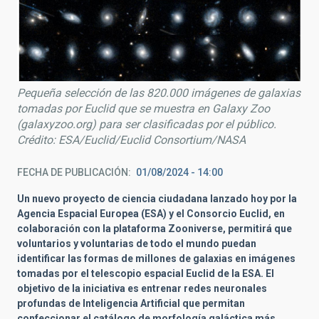
Pequeña selección de las 820.000 imágenes de galaxias
tomadas por Euclid que se muestra en Galaxy Zoo
(galaxyzoo.org) para ser clasificadas por el público.
Crédito: ESA/Euclid/Euclid Consortium/NASA
FECHA DE PUBLICACIÓN
01/08/2024 - 14:00
Un nuevo proyecto de ciencia ciudadana lanzado hoy por la
Agencia Espacial Europea (ESA) y el Consorcio Euclid, en
colaboración con la plataforma Zooniverse, permitirá que
voluntarios y voluntarias de todo el mundo puedan
identificar las formas de
millones de galaxias en imágenes
tomadas por el telescopio espacial Euclid de la ESA. El
objetivo de la iniciativa es entrenar redes neuronales
profundas de Inteligencia Artificial que permitan
confeccionar el catálogo de morfología galáctica más