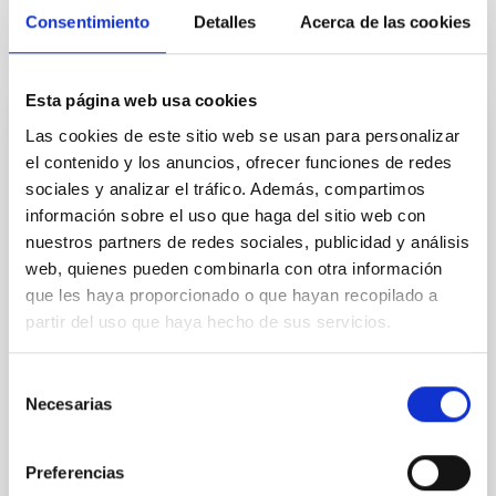
Consentimiento
Detalles
Acerca de las cookies
Noticias relacionadas
Esta página web usa cookies
Las cookies de este sitio web se usan para personalizar
NOTA DE PRENSA
el contenido y los anuncios, ofrecer funciones de redes
Primeras imágenes del telescopio Euclid:
sociales y analizar el tráfico. Además, compartimos
un viaje al universo oscuro
información sobre el uso que haga del sitio web con
nuestros partners de redes sociales, publicidad y análisis
La misión Euclid de la Agencia Espacial Europea
web, quienes pueden combinarla con otra información
(ESA) muestra hoy sus primeras imágenes del
que les haya proporcionado o que hayan recopilado a
cosmos a todo color, las más nítidas logradas hasta
ahora en una región tan grande del cielo y a una
partir del uso que haya hecho de sus servicios.
distancia tan lejana. Estas imágenes muestran el
potencial del telescopio para crear el mapa 3D más
Selección
extenso y preciso del Universo hasta la fecha. El
Necesarias
de
Instituto de Astrofísica de Canarias (IAC) ha liderado
consentimiento
uno de sus 5 primeros programas de observación. El
95% de nuestro cosmos parece estar formado por
Preferencias
las misteriosas energía y materia oscuras que