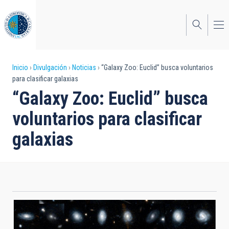
Pasar
al
contenido
principal
Sobrescribir
Inicio
Divulgación
Noticias
“Galaxy Zoo: Euclid” busca voluntarios
para clasificar galaxias
enlaces
“Galaxy Zoo: Euclid” busca
de
voluntarios para clasificar
ayuda
galaxias
a
la
navegación