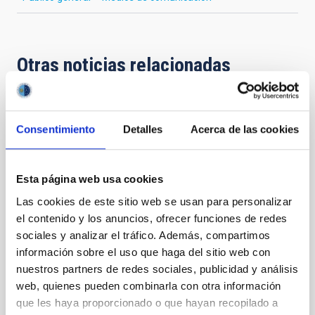
Otras noticias relacionadas
NOTA DE PRENSA
Consentimiento
Detalles
Acerca de las cookies
Un asteroide recibe el nombre de la
investigadora del IAC Tania Le Pivert
Jolivet
Esta página web usa cookies
La Unión Astronómica Internacional (IAU) ha
Las cookies de este sitio web se usan para personalizar
aprobado la denominación del asteroide (20747)
el contenido y los anuncios, ofrecer funciones de redes
Tanialepivert en honor a la investigadora
sociales y analizar el tráfico. Además, compartimos
postdoctoral del Instituto de Astrofísica de Canarias
información sobre el uso que haga del sitio web con
(IAC) Tania Le Pivert Jolivet, por sus contribuciones al
nuestros partners de redes sociales, publicidad y análisis
estudio de los asteroides primitivos. La científica
web, quienes pueden combinarla con otra información
pasa así a formar parte del grupo de investigadores e
que les haya proporcionado o que hayan recopilado a
investigadoras vinculados al IAC que cuentan con un