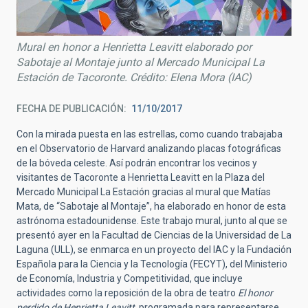
Mural en honor a Henrietta Leavitt elaborado por
Sabotaje al Montaje junto al Mercado Municipal La
Estación de Tacoronte. Crédito: Elena Mora (IAC)
FECHA DE PUBLICACIÓN
11/10/2017
Con la mirada puesta en las estrellas, como cuando trabajaba
en el Observatorio de Harvard analizando placas fotográficas
de la bóveda celeste. Así podrán encontrar los vecinos y
visitantes de Tacoronte a Henrietta Leavitt en la Plaza del
Mercado Municipal La Estación gracias al mural que Matías
Mata, de “Sabotaje al Montaje”, ha elaborado en honor de esta
astrónoma estadounidense. Este trabajo mural, junto al que se
presentó ayer en la Facultad de Ciencias de la Universidad de La
Laguna (ULL), se enmarca en un proyecto del IAC y la Fundación
Española para la Ciencia y la Tecnología (FECYT), del Ministerio
de Economía, Industria y Competitividad, que incluye
actividades como la reposición de la obra de teatro
El honor
perdido de Henrietta Leavitt,
programada para representarse