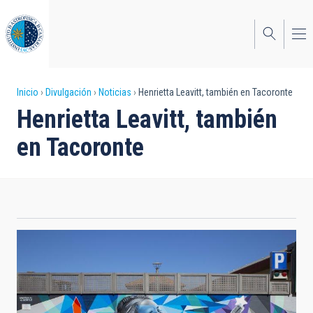
Pasar
al
contenido
principal
Sobrescribir
Inicio
Divulgación
Noticias
Henrietta Leavitt, también en Tacoronte
Henrietta Leavitt, también
enlaces
en Tacoronte
de
ayuda
a
la
navegación