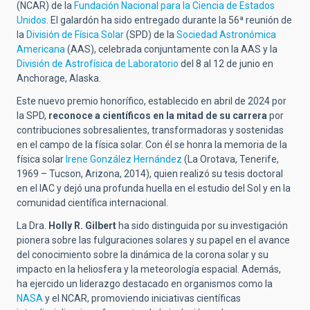
(NCAR) de la
Fundación Nacional para la Ciencia de Estados
Unidos
. El galardón ha sido entregado durante la 56ª reunión de
la
División de Física Solar
(SPD) de la
Sociedad Astronómica
Americana
(AAS), celebrada conjuntamente con la AAS y la
División de Astrofísica de Laboratorio
del 8 al 12 de junio en
Anchorage, Alaska.
Este nuevo premio honorífico, establecido en abril de 2024 por
la SPD,
reconoce a científicos en la mitad de su carrera
por
contribuciones sobresalientes, transformadoras y sostenidas
en el campo de la física solar. Con él se honra la memoria de la
física solar
Irene González Hernández
(La Orotava, Tenerife,
1969 – Tucson, Arizona, 2014), quien realizó su tesis doctoral
en el IAC y dejó una profunda huella en el estudio del Sol y en la
comunidad científica internacional.
La Dra.
Holly R. Gilbert
ha sido distinguida por su investigación
pionera sobre las fulguraciones solares y su papel en el avance
del conocimiento sobre la dinámica de la corona solar y su
impacto en la heliosfera y la meteorología espacial. Además,
ha ejercido un liderazgo destacado en organismos como la
NASA
y el NCAR, promoviendo iniciativas científicas