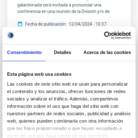
galardonada será invitada a pronunciar una
conferencia en una reunión de la División y/o de
Fecha de publicación
12/04/2024 - 10:37
Consentimiento
Detalles
Acerca de las cookies
TIPO DE NOTICIA
Esta página web usa cookies
FOTONOTICIA
Las cookies de este sitio web se usan para personalizar
ÁMBITO
el contenido y los anuncios, ofrecer funciones de redes
CIENCIA Y TECNOLOGÍA
sociales y analizar el tráfico. Además, compartimos
información sobre el uso que haga del sitio web con
nuestros partners de redes sociales, publicidad y análisis
Astrofísica
Público general
Medios de comunicación
web, quienes pueden combinarla con otra información
que les haya proporcionado o que hayan recopilado a
Física Solar (FS)
Astronomía solar
partir del uso que haya hecho de sus servicios.