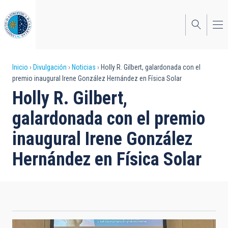
Pasar
al
contenido
principal
Sobrescribir
Inicio
Divulgación
Noticias
Holly R. Gilbert, galardonada con el
premio inaugural Irene González Hernández en Física Solar
enlaces
Holly R. Gilbert,
de
galardonada con el premio
ayuda
inaugural Irene González
a
Hernández en Física Solar
la
navegación