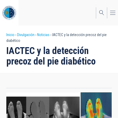
Pasar
al
contenido
principal
Sobrescribir
Inicio
Divulgación
Noticias
IACTEC y la detección precoz del pie
diabético
enlaces
IACTEC y la detección
de
precoz del pie diabético
ayuda
a
la
navegación