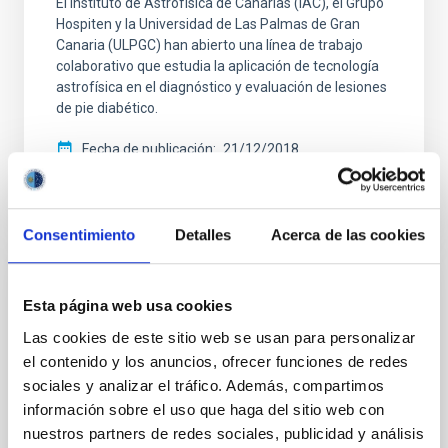
El Instituto de Astrofísica de Canarias (IAC), el Grupo
Hospiten y la Universidad de Las Palmas de Gran
Canaria (ULPGC) han abierto una línea de trabajo
colaborativo que estudia la aplicación de tecnología
astrofísica en el diagnóstico y evaluación de lesiones
de pie diabético.
Fecha de publicación
21/12/2018
Consentimiento
Detalles
Acerca de las cookies
NOTA DE PRENSA
Esta página web usa cookies
El Hospital Universitario de Canarias y el
Las cookies de este sitio web se usan para personalizar
IAC avanzan en la detección precoz del
el contenido y los anuncios, ofrecer funciones de redes
cáncer de colon usando métodos de
sociales y analizar el tráfico. Además, compartimos
inteligencia artificial
información sobre el uso que haga del sitio web con
nuestros partners de redes sociales, publicidad y análisis
El servicio de Anatomía Patológica del Complejo