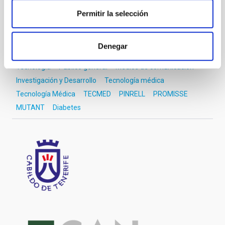
ÁMBITO
Permitir la selección
IACTEC
Denegar
Tecnología
Público general
Medios de comunicación
Investigación y Desarrollo
Tecnología médica
Tecnología Médica
TECMED
PINRELL
PROMISSE
MUTANT
Diabetes