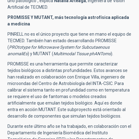
uno patológico“, explica
Natalia Arteaga
, ingeniera de Visión
Artificial de TECMED.
PROMISSE Y MUTANT, más tecnología astrofísica aplicada
a medicina
PINRELL no es el único proyecto que tiene en mano el equipo de
TECMED. También han estado desarrollando PROMISSE
(
PROtotype for MIcrowave System for Subcutaenous
anomaliEs
) y MUTANT (
Multimodal Tissue phANToms
).
PROMISSE es una herramienta que permite caracterizar
tejidos biológicos a distintas profundidades
. Estos avances se
han realizado en colaboración con Enrique Villa, ingeniero de
microondas del Centro de Astrobiología del INTA-CSIC. P
ara
calibrar el sistema tanto en profundidad como en temperatura
se requiere el uso de fantomas o modelos creados
artificialmente que emulan tejidos biológico. Aquí es donde
entra en acción
MUTANT. Este subproyecto está orientado al
desarrollo de componentes que simulan tejidos biológicos.
Durante este último año se ha trabajado, en colaboración con el
Departamento de Ingeniería Biomédica del Instituto