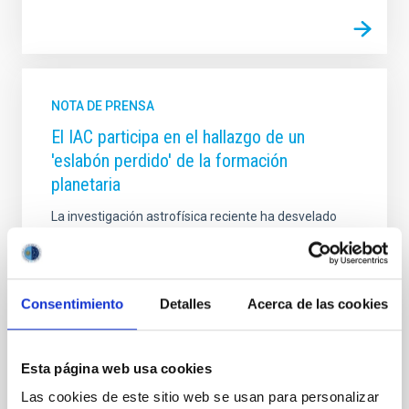
NOTA DE PRENSA
El IAC participa en el hallazgo de un
'eslabón perdido' de la formación
planetaria
La investigación astrofísica reciente ha desvelado
que mayoría de las estrellas similares al Sol albergan
planetas con un tamaño comprendido entre el de la
Tierra y el de Neptuno. De hecho, estas ‘ super-
Tierras’ y ‘ sub-Neptunos’ son los planetas más
Consentimiento
Detalles
Acerca de las cookies
comunes de la galaxia, aunque curiosamente no
existan en nuestro Sistema Solar. A pesar de esta
abundancia, y debido a su ausencia en nuestro
Esta página web usa cookies
‘vecindario’, sus mecanismos de formación albergan
todavía muchas lagunas. En particular, se ha
Las cookies de este sitio web se usan para personalizar
determinado que estos planetas podrían perder gran