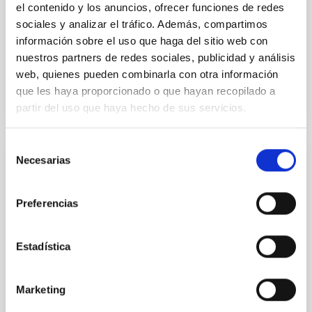
el contenido y los anuncios, ofrecer funciones de redes
parte de su atmosfera durante sus primeros años de
sociales y analizar el tráfico. Además, compartimos
vida y
información sobre el uso que haga del sitio web con
Fecha de publicación
07/01/2026 - 16:00:00
nuestros partners de redes sociales, publicidad y análisis
web, quienes pueden combinarla con otra información
que les haya proporcionado o que hayan recopilado a
partir del uso que haya hecho de sus servicios.
Selección
Necesarias
de
NOTA DE PRENSA
consentimiento
El IAC participa en el Big Science Industry
Preferencias
Forum Spain 2025
Una delegación del Instituto de Astrofísica de
Canarias (IAC), encabezada por su director Valentín
Estadística
Martínez Pillet, asiste los días 3 y 4 de diciembre al
Big Science Industry Forum Spain 2025 (BSIFS2025),
Marketing
el principal encuentro nacional dedicado a la Industria
de la Ciencia. El equipo presenta los avances