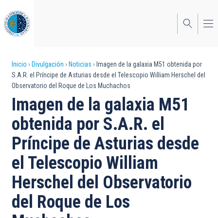
Pasar
al
contenido
principal
Sobrescribir
Inicio
Divulgación
Noticias
Imagen de la galaxia M51 obtenida por
S.A.R. el Príncipe de Asturias desde el Telescopio William Herschel del
enlaces
Observatorio del Roque de Los Muchachos
de
Imagen de la galaxia M51
ayuda
obtenida por S.A.R. el
a
Príncipe de Asturias desde
la
el Telescopio William
navegación
Herschel del Observatorio
del Roque de Los