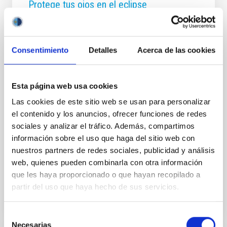
Protege tus ojos en el eclipse
El próximo eclipse del 12 de agosto es una
oportunidad única para observar uno de los mayores
espectáculos astronómicos visibles a simple vista.
Consentimiento
Detalles
Acerca de las cookies
Pero también puede ser una fuente de graves
problemas si no se toman las adecuadas
precauciones. Esto es lo que debemos tener en
Esta página web usa cookies
cuenta: El peligro de mirar al Sol Observar el Sol
directamente —ya sea durante un eclipse o en
Las cookies de este sitio web se usan para personalizar
condiciones normales— puede causar daños graves
el contenido y los anuncios, ofrecer funciones de redes
e irreversibles en la vista, incluyendo la ceguera. La
sociales y analizar el tráfico. Además, compartimos
retina puede quemarse sin producir ningún dolor, por
información sobre el uso que haga del sitio web con
lo que el daño puede pasar desapercibido en el
nuestros partners de redes sociales, publicidad y análisis
momento. Esta advertencia
web, quienes pueden combinarla con otra información
Fecha de publicación
05/06/2026 - 10:49:09
que les haya proporcionado o que hayan recopilado a
partir del uso que haya hecho de sus servicios.
Selección
Necesarias
de