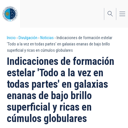
Pasar
al
contenido
principal
Sobrescribir
Inicio
Divulgación
Noticias
Indicaciones de formación estelar
'Todo a la vez en todas partes' en galaxias enanas de bajo brillo
enlaces
superficial y ricas en cúmulos globulares
de
Indicaciones de formación
ayuda
estelar 'Todo a la vez en
a
todas partes' en galaxias
la
enanas de bajo brillo
navegación
superficial y ricas en
cúmulos globulares