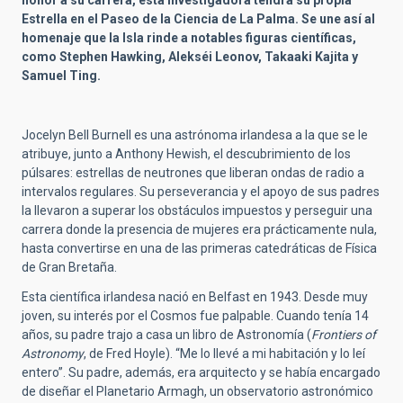
honor a su carrera, esta investigadora tendrá su propia
Estrella en el Paseo de la Ciencia de La Palma. Se une así al
homenaje que la Isla rinde a notables figuras científicas,
como Stephen Hawking, Alekséi Leonov, Takaaki Kajita y
Samuel Ting.
Jocelyn Bell Burnell es una astrónoma irlandesa a la que se le
atribuye, junto a Anthony Hewish, el descubrimiento de los
púlsares: estrellas de neutrones que liberan ondas de radio a
intervalos regulares. Su perseverancia y el apoyo de sus padres
la llevaron a superar los obstáculos impuestos y perseguir una
carrera donde la presencia de mujeres era prácticamente nula,
hasta convertirse en una de las primeras catedráticas de Física
de Gran Bretaña.
Esta científica irlandesa nació en Belfast en 1943. Desde muy
joven, su interés por el Cosmos fue palpable. Cuando tenía 14
años, su padre trajo a casa un libro de Astronomía (
Frontiers of
Astronomy
, de Fred Hoyle). “Me lo llevé a mi habitación y lo leí
entero”. Su padre, además, era arquitecto y se había encargado
de diseñar el Planetario Armagh, un observatorio astronómico