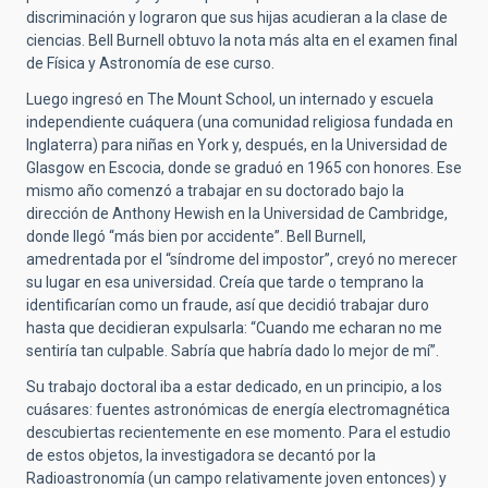
discriminación y lograron que sus hijas acudieran a la clase de
ciencias. Bell Burnell obtuvo la nota más alta en el examen final
de Física y Astronomía de ese curso.
Luego ingresó en The Mount School, un internado y escuela
independiente cuáquera (una comunidad religiosa fundada en
Inglaterra) para niñas en York y, después, en la Universidad de
Glasgow en Escocia, donde se graduó en 1965 con honores. Ese
mismo año comenzó a trabajar en su doctorado bajo la
dirección de Anthony Hewish en la Universidad de Cambridge,
donde llegó “más bien por accidente”. Bell Burnell,
amedrentada por el “síndrome del impostor”, creyó no merecer
su lugar en esa universidad. Creía que tarde o temprano la
identificarían como un fraude, así que decidió trabajar duro
hasta que decidieran expulsarla: “Cuando me echaran no me
sentiría tan culpable. Sabría que habría dado lo mejor de mí”.
Su trabajo doctoral iba a estar dedicado, en un principio, a los
cuásares: fuentes astronómicas de energía electromagnética
descubiertas recientemente en ese momento. Para el estudio
de estos objetos, la investigadora se decantó por la
Radioastronomía (un campo relativamente joven entonces) y