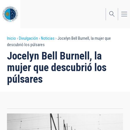
Pasar
al
contenido
principal
Sobrescribir
Inicio
Divulgación
Noticias
Jocelyn Bell Burnell, la mujer que
descubrió los púlsares
enlaces
Jocelyn Bell Burnell, la
de
mujer que descubrió los
ayuda
púlsares
a
la
navegación