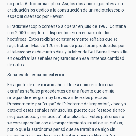
no por la Astronomía óptica. Así, los dos años siguientes a su
graduación los dedicó a la construcción de un radiotelescopio
especial diseñado por Hewish.
El radiotelescopio comenzó a operar en julio de 1967. Contaba
con 2.000 receptores dispuestos en un espacio de dos
hectáreas. Estos recibían constantemente señales que se
registraban. Más de 120 metros de papel eran producidos por
el telescopio cada cuatro días y la labor de Bell Burnell consistía
en descifrar las señales registradas en esa inmensa cantidad
de datos.
Señales del espacio exterior
En agosto de ese mismo año, el telescopio registró unas
extrañas señales procedentes de una fuente que emitía
ráfagas de energía muy breves a intervalos precisos.
Precisamente por “culpa” del “síndrome del impostor”, Jocelyn
detectó estas señales minúsculas, puesto que “estaba siendo
muy cuidadosa y minuciosa” al analizarlas. Estos patrones no
se correspondían con el comportamiento usual de un cuásar,
por lo que la astrónoma pensó que se trataba de algo sin
precedentes y acudió con esta información a Hewish. Su