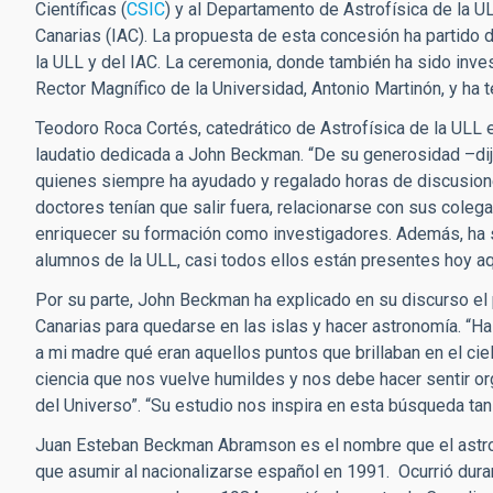
Científicas (
CSIC
) y al Departamento de Astrofísica de la UL
Canarias (IAC). La propuesta de esta concesión ha partido 
la ULL y del IAC. La ceremonia, donde también ha sido inves
Rector Magnífico de la Universidad, Antonio Martinón, y ha te
Teodoro Roca Cortés, catedrático de Astrofísica de la ULL e
laudatio dedicada a John Beckman. “De su generosidad –dij
quienes siempre ha ayudado y regalado horas de discusione
doctores tenían que salir fuera, relacionarse con sus coleg
enriquecer su formación como investigadores. Además, ha s
alumnos de la ULL, casi todos ellos están presentes hoy 
Por su parte, John Beckman ha explicado en su discurso el
Canarias para quedarse en las islas y hacer astronomía. “Ha
a mi madre qué eran aquellos puntos que brillaban en el ciel
ciencia que nos vuelve humildes y nos debe hacer sentir or
del Universo”. “Su estudio nos inspira en esta búsqueda tan
Juan Esteban Beckman Abramson es el nombre que el astrof
que asumir al nacionalizarse español en 1991. Ocurrió dur