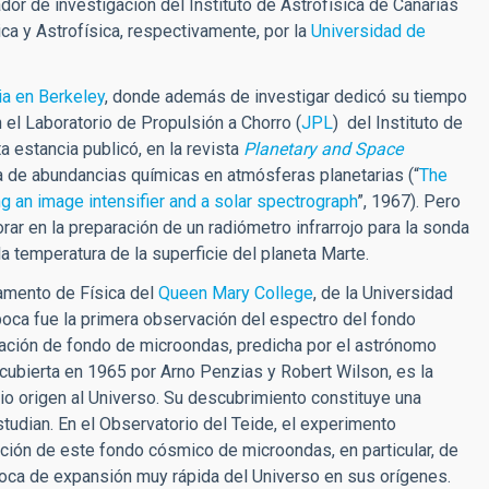
r de investigación del Instituto de Astrofísica de Canarias
ica y Astrofísica, respectivamente, por la
Universidad de
ia en Berkeley
, donde además de investigar dedicó su tiempo
 el Laboratorio de Propulsión a Chorro (
JPL
) del Instituto de
a estancia publicó, en la revista
Planetary and Space
da de abundancias químicas en atmósferas planetarias (“
The
an image intensifier and a solar spectrograph
”, 1967). Pero
ar en la preparación de un radiómetro infrarrojo para la sonda
a temperatura de la superficie del planeta Marte.
amento de Física del
Queen Mary College
, de la Universidad
poca fue la primera observación del espectro del fondo
iación de fondo de microondas, predicha por el astrónomo
ubierta en 1965 por Arno Penzias y Robert Wilson, es la
io origen al Universo. Su descubrimiento constituye una
studian. En el Observatorio del Teide, el experimento
ación de este fondo cósmico de microondas, en particular, de
época de expansión muy rápida del Universo en sus orígenes.