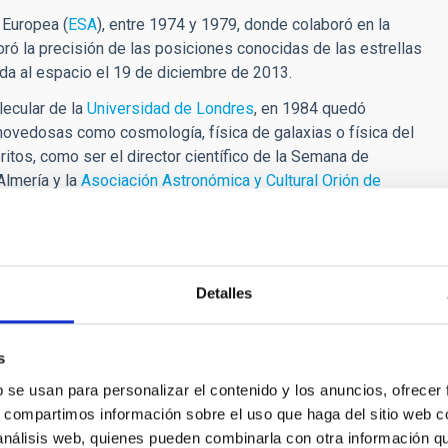
 Europea (
ESA
), entre 1974 y 1979, donde colaboró en la
oró la precisión de las posiciones conocidas de las estrellas
ada al espacio el 19 de diciembre de 2013.
lecular de la
Universidad de Londres
, en 1984 quedó
 novedosas como cosmología, física de galaxias o física del
itos, como ser el director científico de la Semana de
Almería y la
Asociación Astronómica y Cultural Orión de
te astrofísico también ha dirigido dos series documentales:
 un continente”, ambos emitidos en RTVE.
ación de fondo cósmico, el origen, estructura y evolución de
as más lejanas, las abundancias moleculares en atmósferas
Detalles
desarrollo de biodigestores y energías renovables en Bolivia.
e La Laguna ha querido reconocer, en este universo ecléctico,
s
nseñanza, la investigación científica y técnica, el cultivo de
b se usan para personalizar el contenido y los anuncios, ofrecer
e la cultura en general".
s, compartimos información sobre el uso que haga del sitio web 
 análisis web, quienes pueden combinarla con otra información q