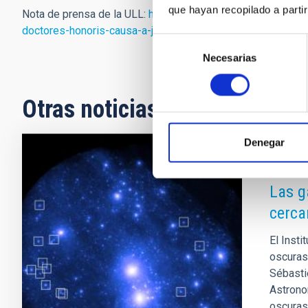
que hayan recopilado a parti
Nota de prensa de la ULL:
http://ddigital.webs.ull.es/la-ul
doctores-honoris-causa-a-juan-e-beckman-y-manolo-blahn
Selección
Necesarias
de
consentimiento
Otras noticias relacionadas
Denegar
NOTA D
Las g
cerca
El Insti
oscuras
Sébasti
Astrono
oscuras,