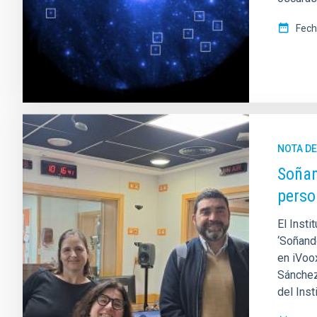
Fech
NOTA D
Soñan
perso
El Insti
‘Soñand
en iVoox
Sánchez
del Inst