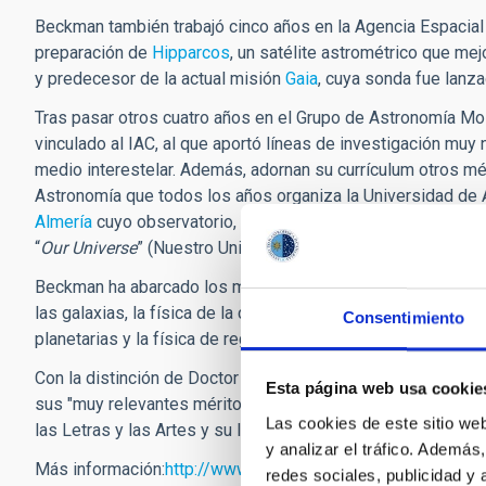
Beckman también trabajó cinco años en la Agencia Espacial
preparación de
Hipparcos
, un satélite astrométrico que mej
y predecesor de la actual misión
Gaia
, cuya sonda fue lanz
Tras pasar otros cuatro años en el Grupo de Astronomía Mo
vinculado al IAC, al que aportó líneas de investigación muy
medio interestelar. Además, adornan su currículum otros mér
Astronomía que todos los años organiza la Universidad de 
Almería
cuyo observatorio, desde 2012, lleva su nombre. Es
“
Our Universe
” (Nuestro Universo) y “Bolivia, el corazón de
Beckman ha abarcado los más diversos temas, desde la radi
las galaxias, la física de la cromosfera solar y de estrell
Consentimiento
planetarias y la física de regiones ionizadas HII, hasta el 
Con la distinción de Doctor Honoris Causa, la Universidad d
Esta página web usa cookie
sus "muy relevantes méritos y cualidades en el campo de la e
Las cookies de este sitio we
las Letras y las Artes y su labor en pro de la Universidad y d
y analizar el tráfico. Ademá
Más información:
http://www.iac.es/blog/vialactea/?p=57
redes sociales, publicidad y