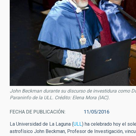
John Beckman durante su discurso de investidura como Doc
Paraninfo de la ULL. Crédito: Elena Mora (IAC).
FECHA DE PUBLICACIÓN
11/05/2016
La Universidad de La Laguna (
ULL
) ha celebrado hoy el so
astrofísico John Beckman, Profesor de Investigación, vinc