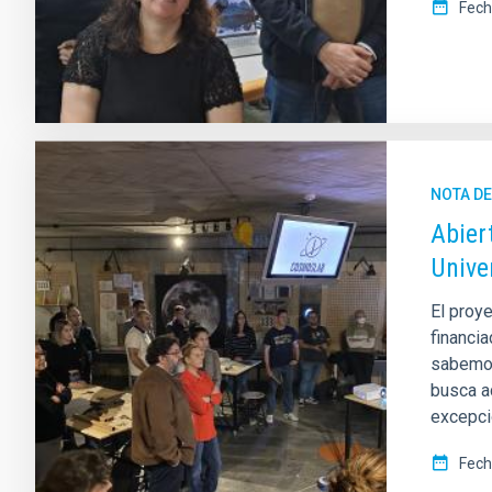
Fech
NOTA D
Abier
Unive
El proye
financia
sabemos
busca a
excepci
Fech