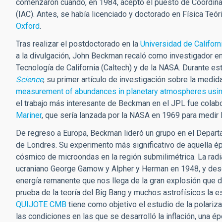
comenzaron cuando, en 1984, aceptó el puesto de Coordinado
(IAC). Antes, se había licenciado y doctorado en Física Teór
Oxford
.
Tras realizar el postdoctorado en la
Universidad de Californ
a la divulgación, John Beckman recaló como investigador en
Tecnología de California (Caltech) y de la NASA. Durante est
Science
, su primer artículo de investigación sobre la medi
measurement of abundances in planetary atmospheres using 
el trabajo más interesante de Beckman en el JPL fue colabor
Mariner
, que sería lanzada por la NASA en 1969 para medir l
De regreso a Europa, Beckman lideró un grupo en el Depart
de Londres. Su experimento más significativo de aquella é
cósmico de microondas en la región submilimétrica. La rad
ucraniano George Gamow y Alpher y Herman en 1948, y desc
energía remanente que nos llega de la gran explosión que d
prueba de la teoría del Big Bang y muchos astrofísicos la e
QUIJOTE CMB
tiene como objetivo el estudio de la polariz
las condiciones en las que se desarrolló la inflación, una 