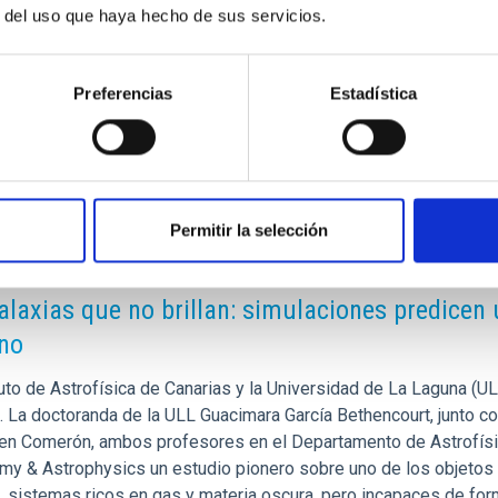
r del uso que haya hecho de sus servicios.
l-celebra-el-conocimiento-y-la-creatividad-nombrando-
ik/
Preferencias
Estadística
Permitir la selección
E PRENSA
alaxias que no brillan: simulaciones predicen 
no
tuto de Astrofísica de Canarias y la Universidad de La Laguna (UL
. La doctoranda de la ULL Guacimara García Bethencourt, junto co
en Comerón, ambos profesores en el Departamento de Astrofísic
my & Astrophysics un estudio pionero sobre uno de los objetos má
 sistemas ricos en gas y materia oscura, pero incapaces de formar