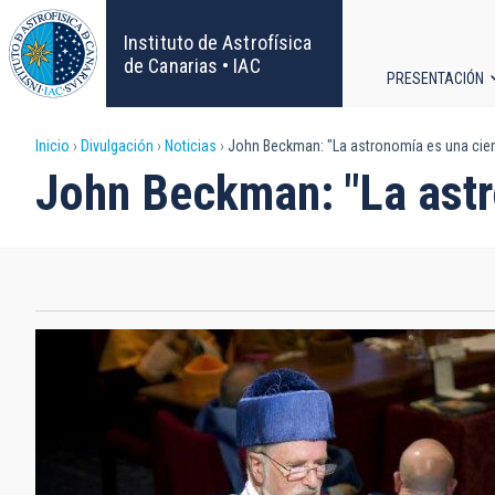
Pasar
al
Instituto de Astrofísica
contenido
de Canarias • IAC
PRESENTACIÓN
principal
Navega
Sobrescribir
Inicio
Divulgación
Noticias
John Beckman: "La astronomía es una cien
principa
John Beckman: "La astr
enlaces
de
ayuda
a
la
navegación