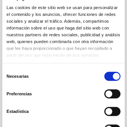
Fecha de publicación
19/09/2025 - 12:51:07
Las cookies de este sitio web se usan para personalizar
el contenido y los anuncios, ofrecer funciones de redes
sociales y analizar el tráfico. Además, compartimos
información sobre el uso que haga del sitio web con
nuestros partners de redes sociales, publicidad y análisis
web, quienes pueden combinarla con otra información
NOTA DE PRENSA
que les haya proporcionado o que hayan recopilado a
partir del uso que haya hecho de sus servicios.
El IAC recibe el IV Premio Javier
Gorosabel de Colaboración ProAm junto al
grupo Urania por su apoyo al estudio de
Selección
Necesarias
exoplanetas
de
consentimiento
El reconocimiento, concedido por la Sociedad
Preferencias
Española de Astronomía, destaca la colaboración
entre personal profesional y astrónomo aficionado
en un proyecto internacional para el seguimiento de
Estadística
tránsitos de exoplanetas con el telescopio IAC80 del
Observatorio del Teide. El Instituto de Astrofísica de
Canarias (IAC) ha sido reconocido con el IV Premio