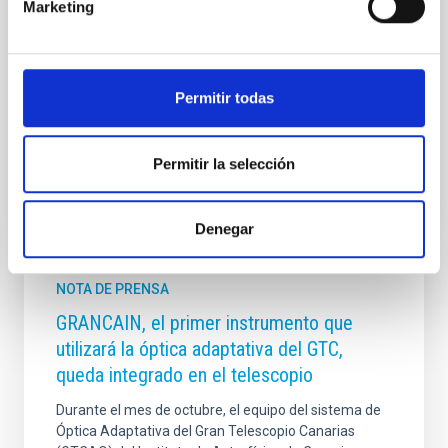
Marketing
Javier Gorosabel de Colaboración ProAm en
Astrofísica por su participación en el proyecto
desarrollado por el grupo Urania de la Agrupación
Astronómica de Sabadell , dedicado al seguimiento
de tránsitos de exoplanetas mediante el telescopio
Permitir todas
Fecha de publicación
27/07/2026 - 11:17:43
Permitir la selección
Denegar
NOTA DE PRENSA
GRANCAIN, el primer instrumento que
utilizará la óptica adaptativa del GTC,
queda integrado en el telescopio
Durante el mes de octubre, el equipo del sistema de
Óptica Adaptativa del Gran Telescopio Canarias