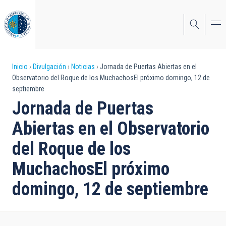
Pasar
al
contenido
principal
Sobrescribir
Inicio
Divulgación
Noticias
Jornada de Puertas Abiertas en el
Observatorio del Roque de los MuchachosEl próximo domingo, 12 de
enlaces
septiembre
de
Jornada de Puertas
ayuda
Abiertas en el Observatorio
a
del Roque de los
la
MuchachosEl próximo
navegación
domingo, 12 de septiembre