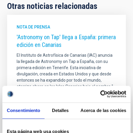
Otras noticias relacionadas
NOTA DE PRENSA
'Astronomy on Tap' llega a España: primera
edición en Canarias
El Instituto de Astrofísica de Canarias (IAC) anuncia
la llegada de Astronomy on Tap a España, con su
primera edición en Tenerife. Esta iniciativa de
divulgación, creada en Estados Unidos y que desde
entonces se ha expandido por todo el mundo,
aterriza ahora en las Islas Canarias bajo el nombre "
Astronomy on Tap – Islas Canarias” y el
sobrenombre local “AstroTragos", y se realiza en el
marco de los proyectos EDUCADO y ExGal-Twin del
Consentimiento
Detalles
Acerca de las cookies
IAC. El evento inaugural tendrá lugar en el Búho Club
(Calle Catedral, 3, La Laguna, Tenerife) el jueves 2 de
octubre, con apertura de puertas a las 18:00 h y
Esta página web usa cookies