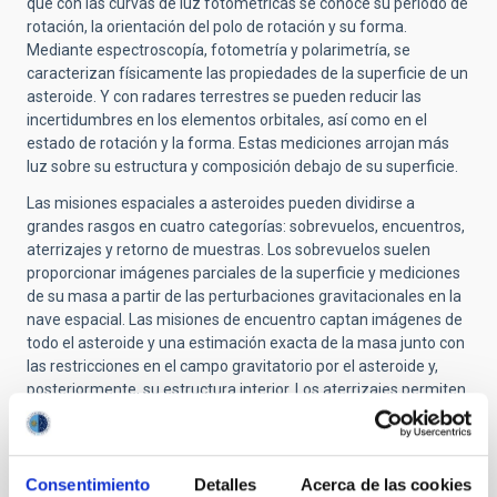
que con las curvas de luz fotométricas se conoce su período de
rotación, la orientación del polo de rotación y su forma.
Mediante espectroscopía, fotometría y polarimetría, se
caracterizan físicamente las propiedades de la superficie de un
asteroide. Y con radares terrestres se pueden reducir las
incertidumbres en los elementos orbitales, así como en el
estado de rotación y la forma. Estas mediciones arrojan más
luz sobre su estructura y composición debajo de su superficie.
Las misiones espaciales a asteroides pueden dividirse a
grandes rasgos en cuatro categorías: sobrevuelos, encuentros,
aterrizajes y retorno de muestras. Los sobrevuelos suelen
proporcionar imágenes parciales de la superficie y mediciones
de su masa a partir de las perturbaciones gravitacionales en la
nave espacial. Las misiones de encuentro captan imágenes de
todo el asteroide y una estimación exacta de la masa junto con
las restricciones en el campo gravitatorio por el asteroide y,
posteriormente, su estructura interior. Los aterrizajes permiten
estudiar in situ la superficie de un asteroide así como su interior
con varios instrumentos. Por último, el retorno de muestras
permite un estudio físico y químico amplio y detallado de los
materiales de la superficie del asteroide en laboratorios
Consentimiento
Detalles
Acerca de las cookies