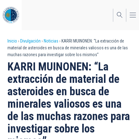
Pasar
al
contenido
principal
Sobrescribir
Inicio
Divulgación
Noticias
KARRI MUINONEN: “La extracción de
material de asteroides en busca de minerales valiosos es una de las
enlaces
muchas razones para investigar sobre los mismos”
de
KARRI MUINONEN: “La
ayuda
extracción de material de
a
asteroides en busca de
la
minerales valiosos es una
navegación
de las muchas razones para
investigar sobre los