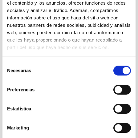
el contenido y los anuncios, ofrecer funciones de redes
• CSOA: la nueva instalación del Departamento de Óptica del
IAC, Ana Fragoso
sociales y analizar el tráfico. Además, compartimos
información sobre el uso que haga del sitio web con
• Hitos en la electrónica del IAC y en las comunicaciones ópticas
nuestros partners de redes sociales, publicidad y análisis
en espacio libre, Luis
web, quienes pueden combinarla con otra información
Fernando Rodríguez
que les haya proporcionado o que hayan recopilado a
• Óptica adaptativa en el IAC, Marcos Reyes y Luz María
partir del uso que haya hecho de sus servicios.
Montoya
• Programa de nano y micro satélites del IAC, Álex Oscoz
Selección
Necesarias
de
13:30 Debate y clausura
consentimiento
14:00-15:30 Comida
Preferencias
15:30-17:00 Visita de las instalaciones del IAC
Nota de prensa:
ESA’s site for laser and quantum links marks 25
Estadística
years
Contacto para entrevistas:
Marketing
uc3
[at]
iac.es
(uc3[at]iac[dot]es)