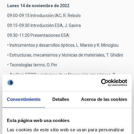
Lunes 14 de noviembre de 2022
09:00-09:15 Introducción IAC, R. Rebolo
09:15-09:30 Introducción ESA, J. Gavira
09:30-11:20 Presentaciones ESA:
• Instrumentos y desarrollos ópticos, L. Maresi y K. Minoglou
• Estructuras, mecanismos y técnicas de materiales, T. Ghidini
• Tecnologías termo, O. Pin
• Análisis STOP y sistemas de refrigeración criogénicos, B.
Laine
• Integración y verificación técnicas, G. Piret
Consentimiento
Detalles
Acerca de las cookies
11:30-11:45 Pausa café
11:45–13:30 Presentaciones IAC
Esta página web usa cookies
• Una visión global del Área de Instrumentación del IAC, J.
Alfonso L. Aguerri
Las cookies de este sitio web se usan para personalizar