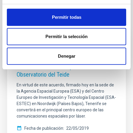
Permitir todas
Noticias relacionadas
Permitir la selección
NOTA DE PRENSA
El IAC y la ESA firman un acuerdo que
Denegar
amplía los programas de conexión y
transmisión de datos ópticos en el
Observatorio del Teide
En virtud de este acuerdo, firmado hoy en la sede de
la Agencia Espacial Europea (ESA) y del Centro
Europeo de Investigación y Tecnología Espacial (ESA-
ESTEC) en Noordwijk (Países Bajos), Tenerife se
convertirá en el principal centro europeo de las
comunicaciones espaciales por láser.
Fecha de publicación
22/05/2019