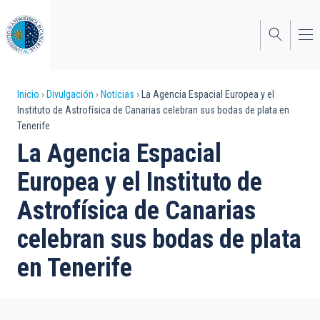
Pasar
al
contenido
principal
Sobrescribir
Inicio
Divulgación
Noticias
La Agencia Espacial Europea y el
Instituto de Astrofísica de Canarias celebran sus bodas de plata en
enlaces
Tenerife
de
La Agencia Espacial
ayuda
Europea y el Instituto de
a
Astrofísica de Canarias
la
celebran sus bodas de plata
navegación
en Tenerife