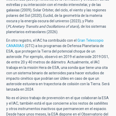
estrellas y su interacción con el medio interestelar, y de las
galaxias (2009); Solar Orbiter, del ciclo, el viento y las regiones
polares del Sol (2020); Euclid, de la geometría de la materia
oscura y la energía oscura del universo (2023); y Plato
(
PLAnetary Transits and Oscillations of stars
), de los sistemas
planetarios extrasolares (2026).
En otro registro, el IAC ha contribuido con el
Gran Telescopio
CANARIAS
(GTC) a los programas de Defensa Planetaria de
ESA, que protegen la Tierra del potencial choque de un
asteroide. Por ejemplo, observó en 2019 el asteroide 2019 DS1,
de entre 20 y 40 metros de diámetro. Actualmente, el IAC
trabaja en la misión Hera de ESA, una sonda que tiene una cita
con un sistema binario de asteroides para hacer estudios de
impacto cinético que podrían ser útiles en caso de que un
asteroide estuviera en trayectoria de colisión con la Tierra. Será
lanzada en 2024.
No es el único trabajo de prevención en el que colaboran la ESA
y el IAC, también está el que concierne a los restos de satélites
y otros instrumentos inactivos que permanecen en el espacio.
Desde hace unos meses, la ESA dispone en el Observatorio del