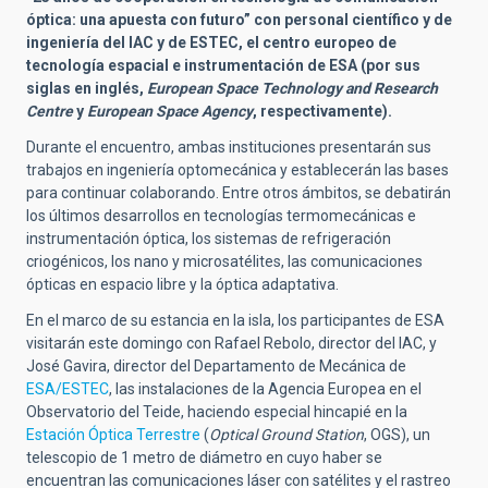
óptica: una apuesta con futuro”
con personal científico y de
ingeniería del
IAC y de ESTEC, el centro europeo de
tecnología espacial e instrumentación de ESA (por sus
siglas en inglés,
European Space Technology and Research
Centre
y
European Space Agency
, respectivamente).
Durante el encuentro, ambas instituciones presentarán sus
trabajos en ingeniería optomecánica y establecerán las bases
para continuar colaborando. Entre otros ámbitos, se debatirán
los últimos desarrollos en tecnologías
termomecánicas e
instrumentación óptica, los sistemas de refrigeración
criogénicos, los nano y microsatélites, las
comunicaciones
ópticas en espacio libre y la óptica adaptativa.
En el marco de su estancia en la isla, los participantes de ESA
visitarán este domingo con Rafael Rebolo, director del IAC, y
José Gavira,
direct
or del Departamento de Mecánica de
ESA/ESTEC
, las instalaciones de la Agencia Europea en el
Observatorio del Teide, haciendo especial hincapié en la
Estación Óptica Terrestre
(
Optical Ground Station
, OGS), un
telescopio de 1 metro de diámetro en cuyo haber se
encuentran las comunicaciones láser con satélites y el rastreo