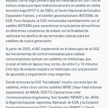
espacio fue un logro pionero que se materializó en 2001 con el
exitoso enlace por láser bidireccional entre el satélite en órbita
terrestre baja SPOT-4, de CNES, el Centro Nacional de Estudios
Espaciales francés, y el satélite geoestacionario ARTEMIS, de
ESA. Poco después, la OGS comunicaba repetidamente con el
satélite ARTEMIS para caracterizar la turbulencia atmosférica
en diferentes condiciones de enlace con la finalidad de
optimizar los diseños de las terminales ópticas para los
satélites de nueva generación.
A partir de 2005, el IAC implementó en el telescopio de la OGS
las herramientas de control necesarias para realizar
comunicaciones ópticas con satélites en órbita baja, que
cruzan el cielo en lapsos muy cortos, de entre 5 y 10 minutos.
Este tipo de enlaces requiere un telescopio con una precisión
de apuntado y seguimiento muy exigentes.
Desde entonces la OGS “ha hablado” mucho con este tipo de
satélites, entre otros con los satélites NFIRE (
Near Field Infrared
Experiment
), de NASA; OICETS (
Optical Inter-orbit
Communications Engineering Test Satellite
"KIRARI"), de JAXA,
la Agencia Espacial Japonesa; Alphasat, de ESA; y la Estación
Espacial Internacional (ISS). También con SMART-1 (
Small