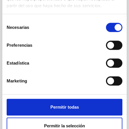
explotación de telescopios y un sólido marco legal
partir del uso que haya hecho de sus servicios.
que protege sus cielos oscuros. En su reunión del 27
de noviembre de 2025
Selección
Fecha de publicación
27/11/2025 - 15:45:28
Necesarias
de
consentimiento
Preferencias
Estadística
NOTA DE PRENSA
Las galaxias que no brillan: simulaciones
Marketing
predicen una población oculta en el
universo cercano
El Instituto de Astrofísica de Canarias y la Universidad
Permitir todas
de La Laguna (ULL) lideran un estudio internacional
sobre galaxias oscuras. La doctoranda de la ULL
Guacimara García Bethencourt, junto con sus
Permitir la selección
supervisores de tesis Arianna Di Cintio y Sébastien