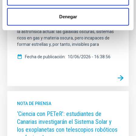
Comerón, ambos profesores en el Departamento de
Astrofísica de la ULL e investigadores del IAC,
Denegar
presenta en Astronomy & Astrophysics un estudio
pionero sobre uno de los objetos más intrigantes de
la astrofísica actual: las galaxias oscuras, sistemas
ricos en gas y materia oscura, pero incapaces de
formar estrellas y, por tanto, invisibles para
Fecha de publicación
10/06/2026 - 16:38:56
NOTA DE PRENSA
‘Ciencia con PETeR’: estudiantes de
Canarias investigarán el Sistema Solar y
los exoplanetas con telescopios robóticos