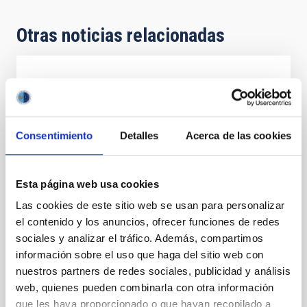
Otras noticias relacionadas
NOTA DE PRENSA
EL CCI apoya la opción de instalar el TMT
en el Observatorio del Roque de los
Consentimiento
Detalles
Acerca de las cookies
Muchachos
Declaración de apoyo a la selección de La Palma
como emplazamiento del Telescopio de Treinta
Esta página web usa cookies
Metros (TMT) El Comité Científico Internacional (CCI)
Las cookies de este sitio web se usan para personalizar
de los Observatorios de Canarias acoge con
el contenido y los anuncios, ofrecer funciones de redes
entusiasmo la posibilidad de que el Telescopio de
sociales y analizar el tráfico. Además, compartimos
Treinta Metros (TMT) elija finalmente el Observatorio
del Roque de los Muchachos (ORM) en La Palma
información sobre el uso que haga del sitio web con
como su emplazamiento. El ORM ofrece unas
nuestros partners de redes sociales, publicidad y análisis
condiciones astronómicas excepcionales, décadas
web, quienes pueden combinarla con otra información
de exitosa cooperación internacional en la
que les haya proporcionado o que hayan recopilado a