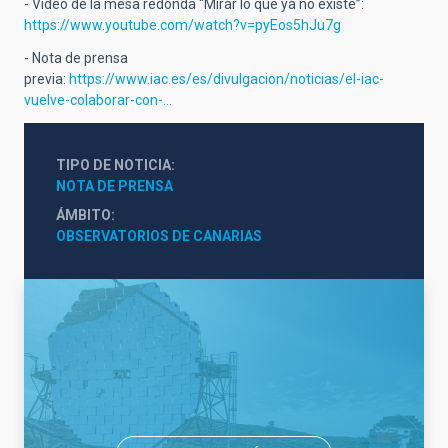
- Vídeo de la mesa redonda “Mirar lo que ya no existe”:
https://www.youtube.com/watch?v=pyEos5hJu7g
- Nota de prensa
previa:
https://www.iac.es/es/divulgacion/noticias/el-iac-
vuelve-colaborar-con-…
TIPO DE NOTICIA
NOTA DE PRENSA
ÁMBITO
OBSERVATORIOS DE CANARIAS