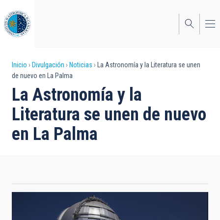
Pasar
al
contenido
principal
Sobrescribir
Inicio
Divulgación
Noticias
La Astronomía y la Literatura se unen
de nuevo en La Palma
enlaces
La Astronomía y la
de
Literatura se unen de nuevo
ayuda
en La Palma
a
la
navegación