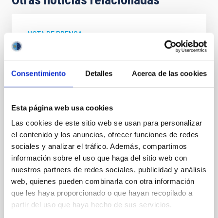
NOTA DE PRENSA
El Grantecan ayuda a desvelar cómo el
agujero negro de la galaxia supergigante
Consentimiento
Detalles
Acerca de las cookies
M87 moldea sus misteriosos filamentos
Un equipo científico internacional ha capturado la
imagen más detallada y completa hasta la fecha de
Esta página web usa cookies
los misteriosos filamentos que rodean la gigantesca
Las cookies de este sitio web se usan para personalizar
galaxia M87. Utilizando nuevas observaciones del
Gran Telescopio Canarias (GTC o Grantecan) y del
el contenido y los anuncios, ofrecer funciones de redes
Telescopio Canadá-Francia-Hawái, el estudio revela
sociales y analizar el tráfico. Además, compartimos
cómo estas largas estructuras filiformes se mueven,
información sobre el uso que haga del sitio web con
evolucionan e interactúan con su entorno galáctico y
nuestros partners de redes sociales, publicidad y análisis
con la actividad del agujero negro supermasivo
web, quienes pueden combinarla con otra información
central. Estos hallazgos acaban de publicarse en
que les haya proporcionado o que hayan recopilado a
Monthly Notices of the Royal Astronomical Society .
partir del uso que haya hecho de sus servicios.
M87: una galaxia gigante y sus misteriosos