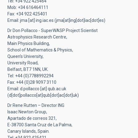
Tel: +34 922 425464
Mob: +34 616464111
Fax: +34 922 425401
Email:
jma
[at]
ing.iac.es
(jma[at]ing[dot]iac[dot]es)
Dr Don Pollacco - SuperWASP Project Scientist
Astrophysics Research Centre,
Main Physics Building,
School of Mathematics & Physics,
Queen's University,
University Road,
Belfast, BT7 1NN, UK.
Tel: +44 (0)7788992294
Fax: +44 (0)28 9097 3110
Email:
d.pollacco
[at]
qub.ac.uk
(d[dot]pollacco[at]qub[dot]ac[dot]uk)
Dr Rene Rutten – Director ING
Isaac Newton Group,
Apartado de correos 321,
E-38700 Santa Cruz de La Palma,
Canary Islands, Spain.
Tel: +34 922 425421