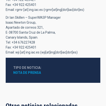
Fax: +34 922 425401
Email:
rgmr
[at]
ing.iac.es
(rgmr[at]ing[dot]iac[dot]es)
Dr Ian Skillen – SuperWASP Manager
Isaac Newton Group,
Apartado de correos 321,
E-38700 Santa Cruz de La Palma,
Canary Islands, Spain.
Tel: +34 676227428
Fax: +34 922 425401
Email:
wji
[at]
ing.iac.es
(wji[at]ing[dot]iac[dot]es)
TIPO DE NOTICIA
NOTA DE PRENSA
Otras noticias relacionadas