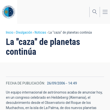
Pasar
al
contenido
principal
Sobrescribir
Inicio
Divulgación
Noticias
La "caza" de planetas continúa
La "caza" de planetas
enlaces
continúa
de
ayuda
a
la
FECHA DE PUBLICACIÓN
26/09/2006 - 14:49
navegación
Un equipo internacional de astrónomos acaba de anunciar hoy,
en un congreso celebrado en Heildeberg (Alemania), el
descubrimiento desde el Observatorio del Roque de los
Muchachos, en la isla de La Palma, de dos nuevos planetas