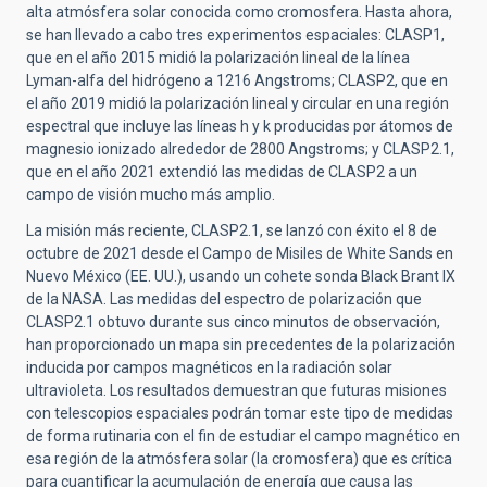
alta atmósfera solar conocida como cromosfera. Hasta ahora,
se han llevado a cabo tres experimentos espaciales: CLASP1,
que en el año 2015 midió la polarización lineal de la línea
Lyman-alfa del hidrógeno a 1216 Angstroms; CLASP2, que en
el año 2019 midió la polarización lineal y circular en una región
espectral que incluye las líneas h y k producidas por átomos de
magnesio ionizado alrededor de 2800 Angstroms; y CLASP2.1,
que en el año 2021 extendió las medidas de CLASP2 a un
campo de visión mucho más amplio.
La misión más reciente, CLASP2.1, se lanzó con éxito el 8 de
octubre de 2021 desde el Campo de Misiles de White Sands en
Nuevo México (EE. UU.), usando un cohete sonda Black Brant IX
de la NASA. Las medidas del espectro de polarización que
CLASP2.1 obtuvo durante sus cinco minutos de observación,
han proporcionado un mapa sin precedentes de la polarización
inducida por campos magnéticos en la radiación solar
ultravioleta. Los resultados demuestran que futuras misiones
con telescopios espaciales podrán tomar este tipo de medidas
de forma rutinaria con el fin de estudiar el campo magnético en
esa región de la atmósfera solar (la cromosfera) que es crítica
para cuantificar la acumulación de energía que causa las