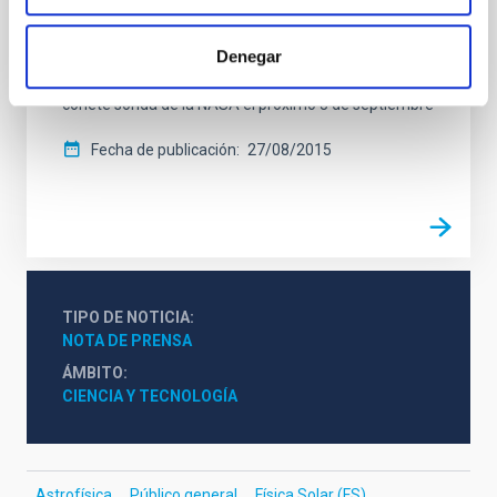
Sol
Denegar
Este experimento, liderado por Estados Unidos,
Japón, Francia y el IAC, se va a realizar a bordo de un
cohete sonda de la NASA el próximo 3 de septiembre
Fecha de publicación
27/08/2015
TIPO DE NOTICIA
NOTA DE PRENSA
ÁMBITO
CIENCIA Y TECNOLOGÍA
Astrofísica
Público general
Física Solar (FS)