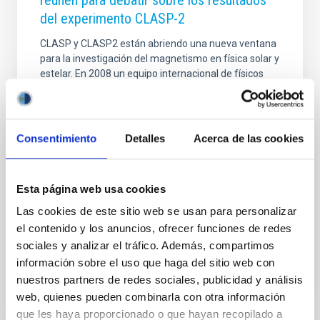
reúnen para debatir sobre los resultados
del experimento CLASP-2
CLASP y CLASP2 están abriendo una nueva ventana
para la investigación del magnetismo en física solar y
estelar. En 2008 un equipo internacional de físicos
solares comenzó un novedoso proyecto de
experimentos espaciales. Utilizando telescopios e
instrumentos a bordo de cohetes suborbitales de la
NASA, se realizaron observaciones sin precedentes
Consentimiento
Detalles
Acerca de las cookies
de la polarización en líneas atómicas de la luz
ultravioleta emitida por el Sol. Tales observaciones
espectro-polarimétricas son necesarias para obtener
Esta página web usa cookies
información sobre el campo magnético del plasma
en la enigmática región de transición entre la
Las cookies de este sitio web se usan para personalizar
el contenido y los anuncios, ofrecer funciones de redes
Fecha de publicación
12/11/2019 - 10:43
sociales y analizar el tráfico. Además, compartimos
información sobre el uso que haga del sitio web con
nuestros partners de redes sociales, publicidad y análisis
web, quienes pueden combinarla con otra información
que les haya proporcionado o que hayan recopilado a