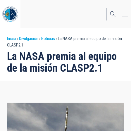
Pasar
al
contenido
principal
Sobrescribir
Inicio
Divulgación
Noticias
La NASA premia al equipo de la misión
CLASP2.1
enlaces
La NASA premia al equipo
de
de la misión CLASP2.1
ayuda
a
la
navegación